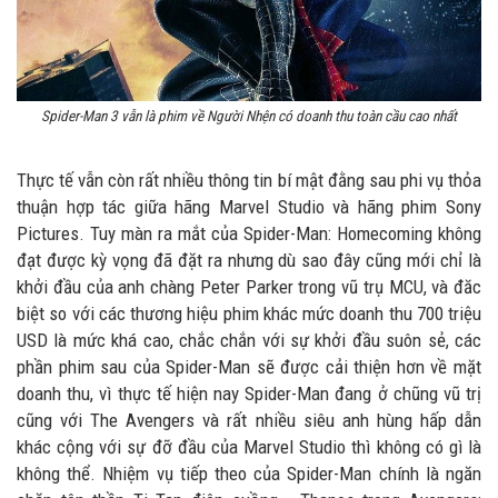
Spider-Man 3 vẫn là phim về Người Nhện có doanh thu toàn cầu cao nhất
Thực tế vẫn còn rất nhiều thông tin bí mật đằng sau phi vụ thỏa
thuận hợp tác giữa hãng Marvel Studio và hãng phim Sony
Pictures. Tuy màn ra mắt của Spider-Man: Homecoming không
đạt được kỳ vọng đã đặt ra nhưng dù sao đây cũng mới chỉ là
khởi đầu của anh chàng Peter Parker trong vũ trụ MCU, và đăc
biệt so với các thương hiệu phim khác mức doanh thu 700 triệu
USD là mức khá cao, chắc chắn với sự khởi đầu suôn sẻ, các
phần phim sau của Spider-Man sẽ được cải thiện hơn về mặt
doanh thu, vì thực tế hiện nay Spider-Man đang ở chũng vũ trị
cũng với The Avengers và rất nhiều siêu anh hùng hấp dẫn
khác cộng với sự đỡ đầu của Marvel Studio thì không có gì là
không thể. Nhiệm vụ tiếp theo của Spider-Man chính là ngăn