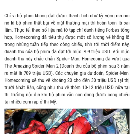
Chỉ vì bộ phim không đạt được thành tích như kỳ vọng mà nói
nó là bộ phim thất bại về mặt thương mại thì hoàn toàn là sai
lầm. Thực tế, theo số liệu mà tờ tạp chí danh tiếng Forbes tổng
hợp, Homecoming đã tiêu thụ được một số lượng vé khổng lồ
trong những tuần tiếp theo công chiếu, tính tới thời điểm này,
doanh thu của bộ phim đã đạt tới mức 709 triệu USD. Với mức
doanh thu này chắc chắn Spider-Man: Homecoing đã vượt qua
The Amazing Spider-Man 2 (Doanh thu của bộ phim sau 3 năm
ra mắt là 709 triệu USD). Các chuyên gia dự đoán, Spider-Man:
Homecoming sẽ thu về khoảng 20 cho đến 30 triệu USD tại thị
trười Nhật Bản, cũng như thu về thêm 10-12 triệu USD nữa tại
thị trường nội địa khi bộ phim vẫn còn đang được công chiếu
tại nhiều cụm rạp ở thị Mỹ.