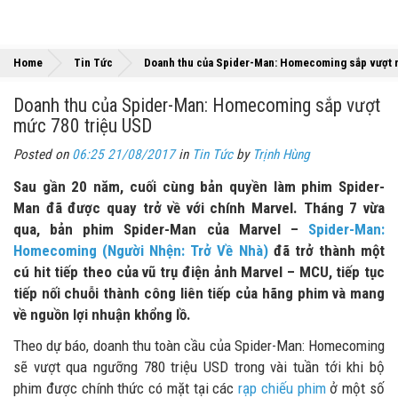
Home
Tin Tức
Doanh thu của Spider-Man: Homecoming sắp vượt 
Doanh thu của Spider-Man: Homecoming sắp vượt
mức 780 triệu USD
Posted on
06:25 21/08/2017
in
Tin Tức
by
Trịnh Hùng
Sau gần 20 năm, cuối cùng bản quyền làm phim Spider-
Man đã được quay trở về với chính Marvel. Tháng 7 vừa
qua, bản phim Spider-Man của Marvel –
Spider-Man:
Homecoming (Người Nhện: Trở Về Nhà)
đã trở thành một
cú hit tiếp theo của vũ trụ điện ảnh Marvel – MCU, tiếp tục
tiếp nối chuỗi thành công liên tiếp của hãng phim và mang
về nguồn lợi nhuận khổng lồ.
Theo dự báo, doanh thu toàn cầu của Spider-Man: Homecoming
sẽ vượt qua ngưỡng 780 triệu USD trong vài tuần tới khi bộ
phim được chính thức có mặt tại các
rạp chiếu phim
ở một số