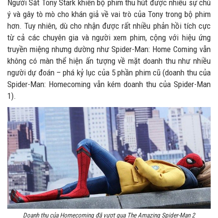
Người Sắt Tony Stark khiến bộ phim thu hút được nhiều sự chú
ý và gây tò mò cho khán giả về vai trò của Tony trong bộ phim
hơn. Tuy nhiên, dù cho nhận được rất nhiều phản hồi tích cực
từ cả các chuyên gia và người xem phim, cộng với hiệu ứng
truyền miệng nhưng dường như Spider-Man: Home Coming vẫn
không có màn thể hiện ấn tượng về mặt doanh thu như nhiều
người dự đoán – phá kỷ lục của 5 phần phim cũ (doanh thu của
Spider-Man: Homecoming vẫn kém doanh thu của Spider-Man
1).
Doanh thu của Homecoming đã vượt qua The Amazing Spider-Man 2