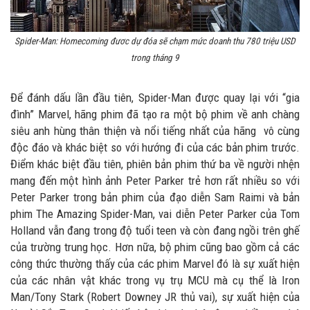
Spider-Man: Homecoming đươc dự đóa sẽ chạm mức doanh thu 780 triệu USD
trong tháng 9
Để đánh dấu lần đầu tiên, Spider-Man được quay lại với “gia
đình” Marvel, hãng phim đã tạo ra một bộ phim về anh chàng
siêu anh hùng thân thiện và nổi tiếng nhất của hãng vô cùng
độc đáo và khác biệt so với hướng đi của các bản phim trước.
Điểm khác biệt đầu tiên, phiên bản phim thứ ba về người nhện
mang đến một hình ảnh Peter Parker trẻ hơn rất nhiều so với
Peter Parker trong bản phim của đạo diễn Sam Raimi và bản
phim The Amazing Spider-Man, vai diễn Peter Parker của Tom
Holland vẫn đang trong độ tuổi teen và còn đang ngồi trên ghế
của trường trung học. Hơn nữa, bộ phim cũng bao gồm cả các
công thức thường thấy của các phim Marvel đó là sự xuất hiện
của các nhân vật khác trong vụ trụ MCU mà cụ thể là Iron
Man/Tony Stark (Robert Downey JR thủ vai), sự xuất hiện của