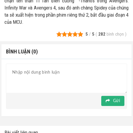
chặn tên thần Ti Tan điên cuồng -Thanos trong Avengers:
Infinity War và Avengers 4, sau đó anh chàng Spidey của chúng
ta sẽ xuất hiện trong phần phim riêng thứ 2, bắt đầu giai đoạn 4
của MCU.
5
/
5
(
282
bình chọn
)
BÌNH LUẬN (0)
Gửi
Bài viết liên quan