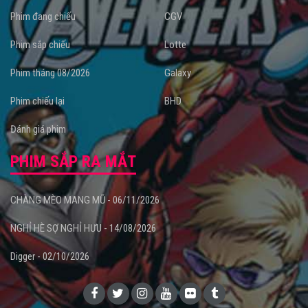
Phim đang chiếu
CGV
Phim sắp chiếu
Lotte
Phim tháng 08/2026
Galaxy
Phim chiếu lại
BHD
Đánh giá phim
PHIM SẮP RA MẮT
CHÀNG MÈO MANG MŨ - 06/11/2026
NGHỈ HÈ SỢ NGHỈ HƯU - 14/08/2026
Digger - 02/10/2026