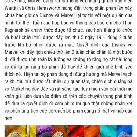
Có vẻ như, Marvel đang rất hài lòng với những gì mà đạo diễn
Waititi và Chris Hemsworth mang đến trong phần phim lần này,
chưa bao giờ cả Disney và Marvel lại tự tin với một dự án của
mình tới thế. Tuần sau họp báo và thông cáo báo chí cho Thor:
Ragnarok sẽ chính thức được tổ chức, sau hơn tháng tổ chức
và buổi chiếu thử được đẩy lên thứ 5 ngày 19 – đúng 2 tuần
trước khi bộ phim được ra mắt.
Quyết định của Disney và
Marvel khi đẩy lịch chiếu thử lên 2 tuần chắc chắn là một bước
đi đã được tính toán kỹ lưỡng và chứng tỏ rằng họ rất hài lòng
và đủ tự tin rằng bộ phim đủ hay để khiến giới phê bình yêu
thích nó. Hiện tại bộ phim đang đi đúng hướng mà Marvel vạch
ra khi thu hút được rất nhiều sự quan tâm, chiến dịch quảng bá
và Marketing dày đặc và rất sáng tạo, tuy nhiên vào cái thời mà
khán giả luôn dựa vào điểm số trên các chuyên trang phê bình
để đưa ra quyết định đi xem phim thì quả thật những nhận xét
và phản ứng tích cực sẽ khiến bộ phim càng nổi bật và hấp dấn
hơn.