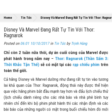
Home
Tin Tức
Disney Và Marvel Đang Rất Tự Tin Với Thor: Ragna
Disney Và Marvel Đang Rất Tự Tin Với Thor:
Ragnarok
Posted on
06:01 10/10/2017
in
Tin Tức
by
Trịnh Hùng
Chỉ còn 2 tuần nữa thôi, dự án cuối cùng của Marvel được
phát hành trong năm nay –
Thor: Ragnarok (Thần Sấm 3:
Thời Khắc Tận Thế)
sẽ có mặt tại các
rạp chiếu phim
trên
toàn thế giới.
Cả hãng Disney và Marvel dường như đang rất tự tin vào tương
lai khả quan của Thor: Ragnarok, động thái này được thể hiện
qua việc hãng phim bắt đầu mạnh tay hơn và đẩu lịch chiếu thử
(lịch chiếu dành riêng cho các nhà báo và nhà phê bình tuy
nhiên chỉ đến khi bộ phim phát hành thì các nhận định và các
bài báo của những người có mặt trong buổi chiếu hôm đó mới