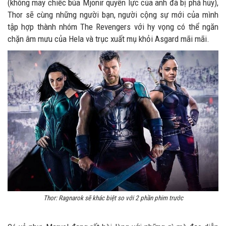
(không may chiếc búa Mjonir quyền lực của anh đã bị phá hủy),
Thor sẽ cùng những người bạn, người cộng sự mới của mình
tập hợp thành nhóm The Revengers với hy vọng có thể ngăn
chặn âm mưu của Hela và trục xuất mụ khỏi Asgard mãi mãi.
Thor: Ragnarok sẽ khác biệt so với 2 phần phim trước