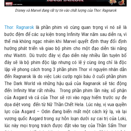
Disney và Marvel đang rất tự tin vào chất lượng của Thor: Ragnarok
Thor: Ragnarok
là phần phim vô cùng quan trọng vì nó sẽ là
bước đệm để các sự kiện trong Infinity War năm sau diễn ra, vì
thế mà không ngạc nhiên khi Marvel quyết định thay đổi định
hướng phát triển và giao bộ phim cho một đạo diễn tài năng
như Waititi. Dù trước đây vị đạo diễn này nhiều lần tuyên bố
đây sẽ là bộ phim độc lập nhưng có lẽ ý cùng ông chỉ là độc
lập về phong cách trong 3 phần phim Thor vì nguyên nhân dẫn
đến Ragnarok là do việc Loki cướp ngôi báu ở cuối phần phim
The Dark World và những hậu quả của Ragnarok sẽ tác động
đến Infinity War rất nhiều. Trong phần phim lần này, số phận
của Asgard và cả của Thor sẽ rơi vào nguy hiểm trước sự đe
dọa diệt vong đến từ Nữ Thần Chết Hela. Lúc này, vị vua quyền
lực của Asgard – Odin đang biến mất một cách kỳ lạ, và lại
vương quốc Asgard trong sự hỗn loạn dưới sự cai trị của Loki,
lúc này mọi trọng trách được đặt vào tay của Thần Sấm Thor