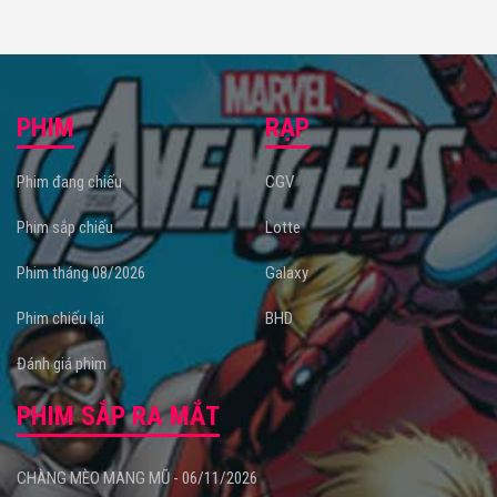
PHIM
RẠP
Phim đang chiếu
CGV
Phim sắp chiếu
Lotte
Phim tháng 08/2026
Galaxy
Phim chiếu lại
BHD
Đánh giá phim
PHIM SẮP RA MẮT
CHÀNG MÈO MANG MŨ - 06/11/2026