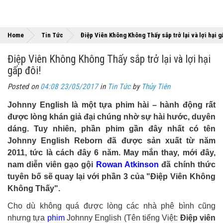
Home
Tin Tức
Điệp Viên Không Không Thấy sắp trở lại và lợi hại g
Điệp Viên Không Không Thấy sắp trở lại và lợi hại
gấp đôi!
Posted on
04:08 23/05/2017
in
Tin Tức
by
Thủy Tiên
Johnny English là một tựa phim hài – hành động rất
được lòng khán giả đại chúng nhờ sự hài hước, duyên
dáng. Tuy nhiên, phần phim gần đây nhất có tên
Johnny English Reborn đã được sản xuất từ năm
2011, tức là cách đây 6 năm. May mắn thay, mới đây,
nam diễn viên gạo gội
Rowan Atkinson
đã chính thức
tuyên bố sẽ quay lại với phần 3 của "Điệp Viên Không
Không Thấy".
Cho dù không quá được lòng các nhà phê bình cũng
nhưng tựa
phim
Johnny English (Tên tiếng Việt:
Điệp viên