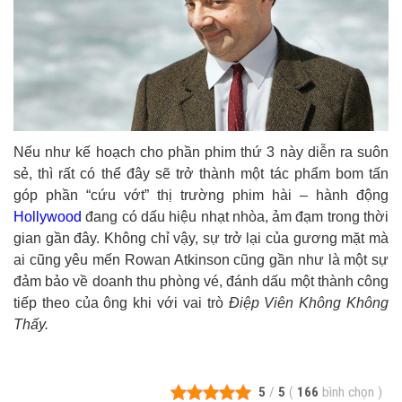
Nếu như kế hoạch cho phần phim thứ 3 này diễn ra suôn
sẻ, thì rất có thể đây sẽ trở thành một tác phẩm bom tấn
góp phần “cứu vớt” thị trường phim hài – hành động
Hollywood
đang có dấu hiệu nhạt nhòa, ảm đạm trong thời
gian gần đây. Không chỉ vậy, sự trở lại của gương mặt mà
ai cũng yêu mến Rowan Atkinson cũng gần như là một sự
đảm bảo về doanh thu phòng vé, đánh dấu một thành công
tiếp theo của ông khi với vai trò
Điệp Viên Không Không
Thấy.
5
/
5
(
166
bình chọn
)