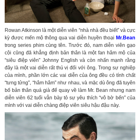
Rowan Atkinson là một diễn viên “nhà nhà đều biết” và cực
kỳ được mến mộ thông qua vai diễn huyền thoại
Mr.Bean
trong series phim cùng tên. Trước đó, nam diễn viên gạo
cội cũng đã khẳng định bản thân là một fan hâm mộ của
“siêu điệp viên” Johnny English và còn nhấn mạnh rằng
đây là một vai diễn rất thú vị đối với ông. Trong sự nghiệp
của mình, phần lớn các vai diễn của ông đều có tính chất
“tưng tửng”, “hâm hâm” như nhau, và mặc dù ông đã tuyên
bố bản thân quá già để quay về làm Mr. Bean nhưng nam
diễn viên 62 tuổi vẫn bày tỏ sự yêu thích “vô bờ bến” của
mình với vai diễn chàng điệp viên siêu hậu đậu này.