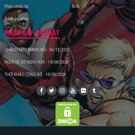
Phim chiếu lại
BHD
Đánh giá phim
PHIM SẮP RA MẮT
CHÀNG MÈO MANG MŨ - 06/11/2026
NGHỈ HÈ SỢ NGHỈ HƯU - 14/08/2026
THỜI KHẮC CÔNG BỐ - 10/08/2026