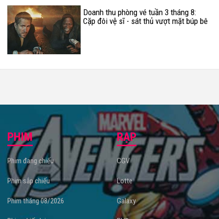
Doanh thu phòng vé tuần 3 tháng 8:
Cặp đôi vệ sĩ - sát thủ vượt mặt búp bê
ma ám
PHIM
RẠP
Phim đang chiếu
CGV
Phim sắp chiếu
Lotte
Phim tháng 08/2026
Galaxy