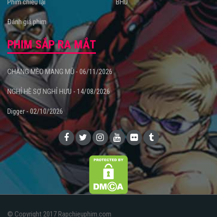
Phim chiếu lại
BHD
Đánh giá phim
PHIM SẮP RA MẮT
CHÀNG MÈO MANG MŨ - 06/11/2026
NGHỈ HÈ SỢ NGHỈ HƯU - 14/08/2026
Digger - 02/10/2026
© Copyright 2017 Rapchieuphim.com