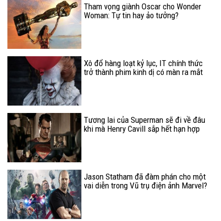
Tham vọng giành Oscar cho Wonder
Woman: Tự tin hay ảo tưởng?
Xô đổ hàng loạt kỷ lục, IT chính thức
trở thành phim kinh dị có màn ra mắt
"hoành tráng" nhất mọi thời đại
Tương lai của Superman sẽ đi về đâu
khi mà Henry Cavill sắp hết hạn hợp
đồng với DC?
Jason Statham đã đàm phán cho một
vai diễn trong Vũ trụ điện ảnh Marvel?