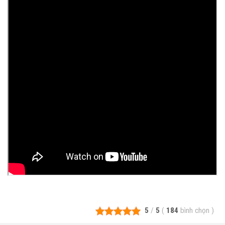
5
/
5
(
184
bình chọn
)