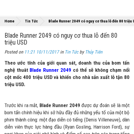
Home
Tin Tức
Blade Runner 2049 có nguy cơ thua lỗ đến 80 triệu
Blade Runner 2049 có nguy cơ thua lỗ đến 80
triệu USD
Posted on
11:21 10/11/2017
in
Tin Tức
by
Thủy Tiên
Theo ước tính của giới quan sát, doanh thu của bom tấn
nghệ thuât
Blade Runner 2049
có thể sẽ không chạm nổi
cột mốc 400 triệu USD và khiến cho nhà sản xuất lỗ tận 80
triệu USD.
Trước khi ra mắt,
Blade Runner 2049
được dự đoán sẽ là một
bom tấn chính hiệu khi sở hữu đầy đủ những yếu tố của một bộ
phim thành công: một đạo diễn có tiếng (Denis Villeneuve), dàn
diễn viên thực lực hàng đầu (Ryan Gosling, Harrison Ford), sự