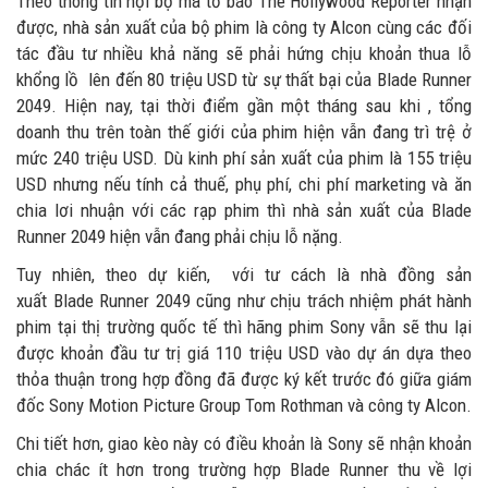
Theo thông tin nội bộ mà tờ báo The Hollywood Reporter nhận
được, nhà sản xuất của bộ phim là công ty Alcon cùng các đối
tác đầu tư nhiều khả năng sẽ phải hứng chịu khoản thua lỗ
khổng lồ lên đến 80 triệu USD từ sự thất bại của Blade Runner
2049. Hiện nay, tại thời điểm gần một tháng sau khi , tổng
doanh thu trên toàn thế giới của phim hiện vẫn đang trì trệ ở
mức 240 triệu USD. Dù kinh phí sản xuất của phim là 155 triệu
USD nhưng nếu tính cả thuế, phụ phí, chi phí marketing và ăn
chia lơi nhuận với các rạp phim thì nhà sản xuất của Blade
Runner 2049 hiện vẫn đang phải chịu lỗ nặng.
Tuy nhiên, theo dự kiến, với tư cách là nhà đồng sản
xuất Blade Runner 2049 cũng như chịu trách nhiệm phát hành
phim tại thị trường quốc tế thì hãng phim Sony vẫn sẽ thu lại
được khoản đầu tư trị giá 110 triệu USD vào dự án dựa theo
thỏa thuận trong hợp đồng đã được ký kết trước đó giữa giám
đốc Sony Motion Picture Group Tom Rothman và công ty Alcon.
Chi tiết hơn, giao kèo này có điều khoản là Sony sẽ nhận khoản
chia chác ít hơn trong trường hợp Blade Runner thu về lợi