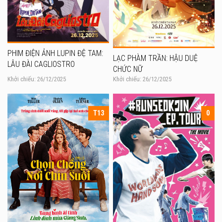
PHIM ĐIỆN ẢNH LUPIN ĐỆ TAM:
LẠC PHÀM TRẦN: HẬU DUỆ
LÂU ĐÀI CAGLIOSTRO
CHỨC NỮ
Khởi chiếu: 26/12/2025
Khởi chiếu: 26/12/2025
T13
0