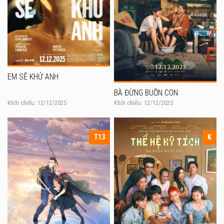
EM SẼ KHỬ ANH
BÀ ĐỪNG BUỒN CON
Khởi chiếu: 12/12/2025
Khởi chiếu: 12/12/2025
T13
K