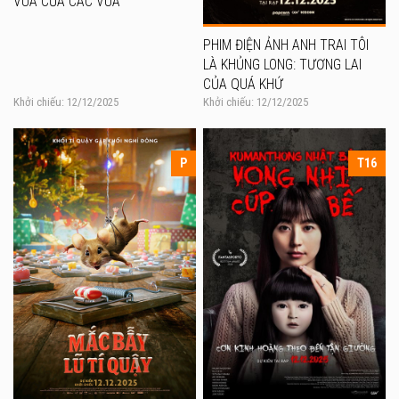
VUA CỦA CÁC VUA
PHIM ĐIỆN ẢNH ANH TRAI TÔI
LÀ KHỦNG LONG: TƯƠNG LAI
CỦA QUÁ KHỨ
Khởi chiếu: 12/12/2025
Khởi chiếu: 12/12/2025
P
T16