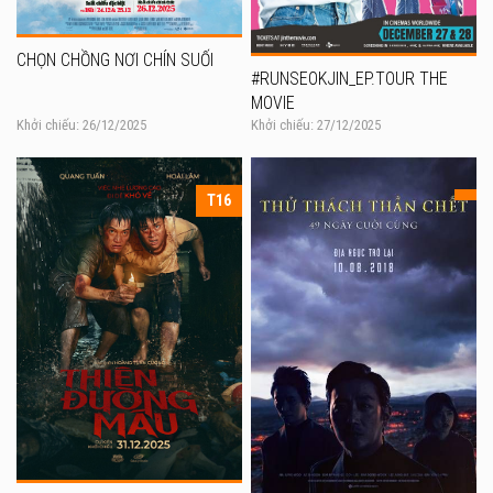
CHỌN CHỒNG NƠI CHÍN SUỐI
#RUNSEOKJIN_EP.TOUR THE
MOVIE
Khởi chiếu: 26/12/2025
Khởi chiếu: 27/12/2025
T16