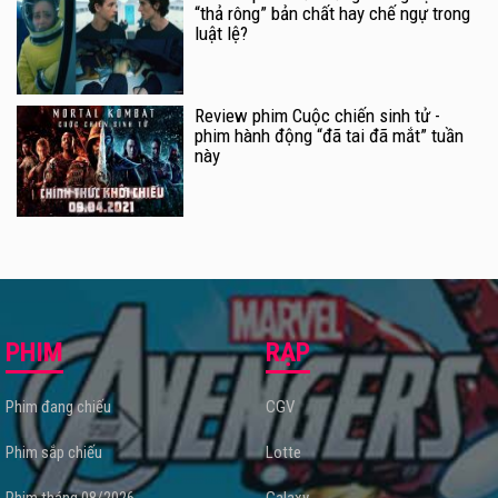
“thả rông” bản chất hay chế ngự trong
luật lệ?
Review phim Cuộc chiến sinh tử -
phim hành động “đã tai đã mắt” tuần
này
PHIM
RẠP
Phim đang chiếu
CGV
Phim sắp chiếu
Lotte