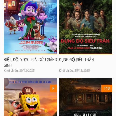
BIỆT ĐỘI YOYO: GIẢI CỨU GIÁNG
ĐỤNG ĐỘ SIÊU TRĂN
SINH
Khởi chiếu: 20/12/2025
Khởi chiếu: 25/12/2025
P
T13