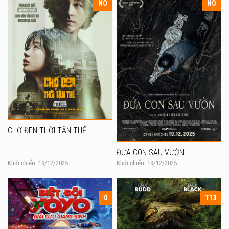
NO
NO
CHỢ ĐEN THỜI TẬN THẾ
ĐỨA CON SAU VƯỜN
Khởi chiếu: 19/12/2025
Khởi chiếu: 19/12/2025
0
T13