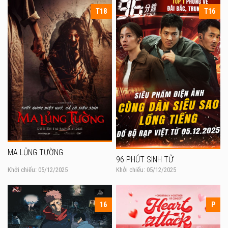
T18
T16
MA LỦNG TƯỜNG
96 PHÚT SINH TỬ
Khởi chiếu: 05/12/2025
Khởi chiếu: 05/12/2025
16
P