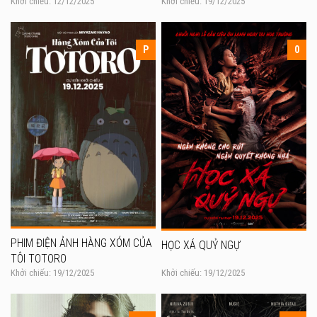
Khởi chiếu: 12/12/2025
Khởi chiếu: 19/12/2025
P
0
PHIM ĐIỆN ẢNH HÀNG XÓM CỦA
HỌC XÁ QUỶ NGỰ
TÔI TOTORO
Khởi chiếu: 19/12/2025
Khởi chiếu: 19/12/2025