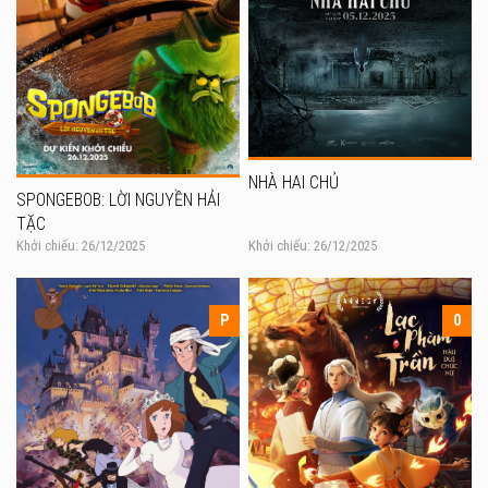
NHÀ HAI CHỦ
SPONGEBOB: LỜI NGUYỀN HẢI
TẶC
Khởi chiếu: 26/12/2025
Khởi chiếu: 26/12/2025
P
0