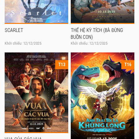
SCARLET
THẾ HỆ KỲ TÍCH (BÀ ĐỪNG
BUỒN CON)
Khởi chiếu: 12/12/2025
Khởi chiếu: 12/12/2025
T13
T16