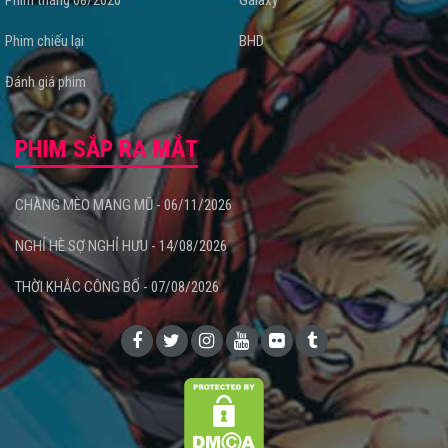
Phim tháng 08/2026
Galaxy
Phim chiếu lại
BHD
Đánh giá phim
PHIM SẮP RA MẮT
CHÀNG MÈO MANG MŨ - 06/11/2026
NGHỈ HÈ SỢ NGHỈ HƯU - 14/08/2026
THỜI KHẮC CÔNG BỐ - 07/08/2026