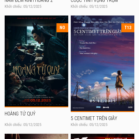
NĂM ĐÊM KINH HOÀNG 2
CUỘC TÌNH VỤNG TRỘM
Khởi chiếu: 05/12/2025
Khởi chiếu: 05/12/2025
NO
T13
HOÀNG TỬ QUỶ
5 CENTIMET TRÊN GIÂY
Khởi chiếu: 05/12/2025
Khởi chiếu: 05/12/2025