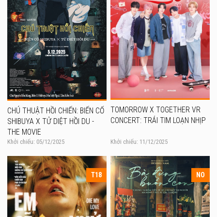
TOMORROW X TOGETHER VR
CHÚ THUẬT HỒI CHIẾN: BIẾN CỐ
CONCERT: TRÁI TIM LOẠN NHỊP
SHIBUYA X TỬ DIỆT HỒI DU -
THE MOVIE
Khởi chiếu: 05/12/2025
Khởi chiếu: 11/12/2025
T18
NO