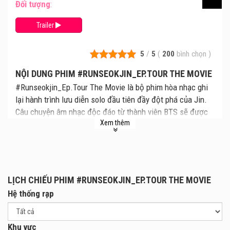
Đối tượng
:
Trailer
5
/
5
(
200
bình chọn
)
NỘI DUNG PHIM #RUNSEOKJIN_EP.TOUR THE MOVIE
#Runseokjin_Ep.Tour The Movie là bộ phim hòa nhạc ghi
lại hành trình lưu diễn solo đầu tiên đầy đột phá của Jin.
Câu chuyện âm nhạc độc đáo từ thành viên BTS sẽ được
Xem thêm
tái hiện sống động trên màn ảnh rộng. Bộ phim mới
#Runseokjin_Ep.Tour The Movie dự kiến khởi chiếu ngày
27.12.2025 tại các rạp chiếu phim toàn quốc.
LỊCH CHIẾU PHIM #RUNSEOKJIN_EP.TOUR THE MOVIE
Hệ thống rạp
Khu vực