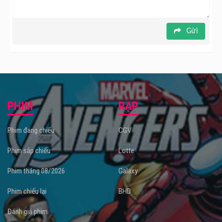
Gửi
PHIM
RẠP
Phim đang chiếu
CGV
Phim sắp chiếu
Lotte
Phim tháng 08/2026
Galaxy
Phim chiếu lại
BHD
Đánh giá phim