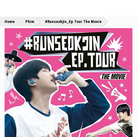
»
»
Home
Phim
#Runseokjin_Ep.Tour The Movie