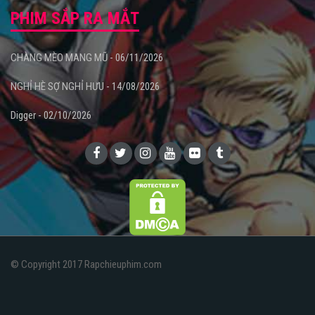
PHIM SẮP RA MẮT
CHÀNG MÈO MANG MŨ - 06/11/2026
NGHỈ HÈ SỢ NGHỈ HƯU - 14/08/2026
Digger - 02/10/2026
© Copyright 2017 Rapchieuphim.com