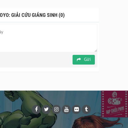
 vượt qua bão tuyết, những cuộc đua kỳ quặc và đối
uyền ảo, mỗi bước chân là một thử thách, mỗi sai
 thực sự không nằm ở đâu xa, mà bắt nguồn từ niềm
OYO: GIẢI CỨU GIÁNG SINH (0)
Gửi