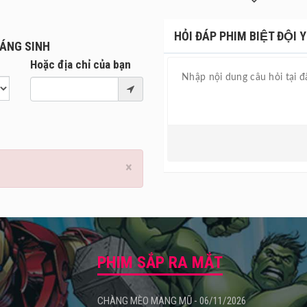
biệt đội của mình, cậu lao vào cuộc hành trình tìm lại ông già Noel,
với quá khứ đầy đau thương. Từ nhà xưởng hiện đại đến rừng băng h
à một bài học. Và chính trong hành trình ấy, Yoyo nhận ra phép màu
HỎI ĐÁP PHIM BIỆT ĐỘI Y
IÁNG SINH
âu thẳm trong lòng mỗi người.
Hoặc địa chỉ của bạn
×
PHIM SẮP RA MẮT
CHÀNG MÈO MANG MŨ - 06/11/2026