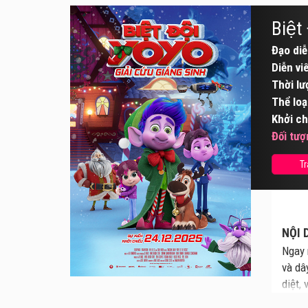
Biệt
Đạo diễ
Diễn vi
Thời lư
Thể loạ
Khởi ch
Đối tượ
Tr
NỘI D
Ngay 
và dâ
diệt,