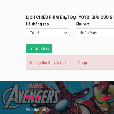
Cùng 
diện 
lầm l
LỊCH CHIẾU PHIM BIỆT ĐỘI YOYO: GIẢI CỨU G
tin s
Hệ thống rạp
Khu vực
Tìm lịch chiếu
Không tìm thấy lịch chiếu phù hợp
PHIM
RẠP
Phim đang chiếu
CGV