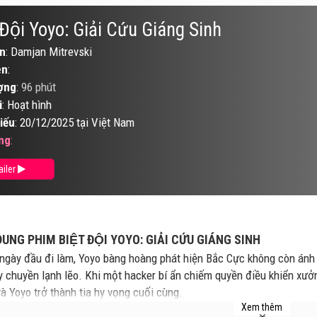
 Đội Yoyo: Giải Cứu Giáng Sinh
n
: Damjan Mitrevski
ên
:
ợng
:
96 phút
i
: Hoạt hình
iếu
: 20/12/2025 tại Việt Nam
ng
:
ailer
UNG PHIM BIỆT ĐỘI YOYO: GIẢI CỨU GIÁNG SINH
ngày đầu đi làm, Yoyo bàng hoàng phát hiện Bắc Cực không còn ánh 
y chuyền lạnh lẽo. Khi một hacker bí ẩn chiếm quyền điều khiển xưở
 và Yoyo trở thành tia hy vọng cuối cùng.
Xem thêm