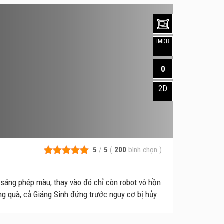
IMDB
0
2D
5
/
5
(
200
bình chọn
)
sáng phép màu, thay vào đó chỉ còn robot vô hồn
ng quà, cả Giáng Sinh đứng trước nguy cơ bị hủy