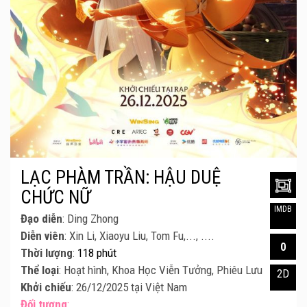
LẠC PHÀM TRẦN: HẬU DUỆ
CHỨC NỮ
IMDB
Đạo diễn
: Ding Zhong
Diễn viên
: Xin Li, Xiaoyu Liu, Tom Fu,..., ....
0
Thời lượng
:
118 phút
Thể loại
: Hoạt hình, Khoa Học Viễn Tưởng, Phiêu Lưu
2D
Khởi chiếu
: 26/12/2025 tại Việt Nam
Đối tượng
: