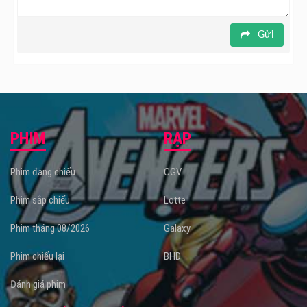
Gửi
PHIM
RẠP
Phim đang chiếu
CGV
Phim sắp chiếu
Lotte
Phim tháng 08/2026
Galaxy
Phim chiếu lại
BHD
Đánh giá phim