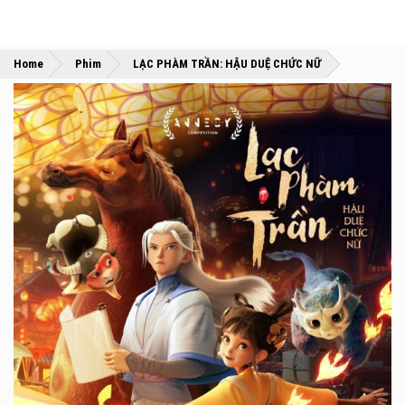
»
»
Home
Phim
LẠC PHÀM TRẦN: HẬU DUỆ CHỨC NỮ