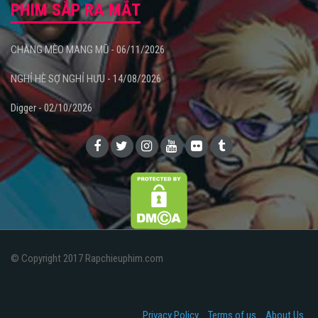
PHIM SẮP RA MẮT
CHÀNG MÈO MANG MŨ - 06/11/2026
NGHỈ HÈ SỢ NGHỈ HƯU - 14/08/2026
Digger - 02/10/2026
© Copyright 2017 Rapchieuphim.com
Privacy Policy
Terms of us
About Us