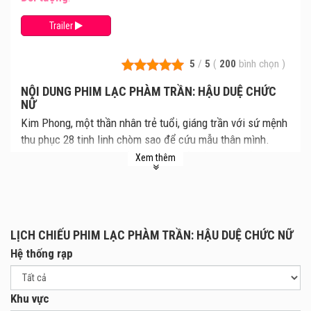
Trailer
5
/
5
(
200
bình chọn
)
NỘI DUNG PHIM LẠC PHÀM TRẦN: HẬU DUỆ CHỨC
NỮ
Kim Phong, một thần nhân trẻ tuổi, giáng trần với sứ mệnh
thu phục 28 tinh linh chòm sao để cứu mẫu thân mình.
Trên hành trình hành hiệp, anh tình cờ gặp Ngọc Lộ – cô
Xem thêm
gái phàm trần kiên cường, đang nỗ lực vượt lên thần giới
để tìm mẹ. Từ những hiểu lầm và sự cạnh tranh ban đầu,
hai người buộc phải trở thành đồng hành. Càng đi sâu vào
cuộc phiêu lưu, họ không chỉ đối diện với vô số thử thách
LỊCH CHIẾU PHIM LẠC PHÀM TRẦN: HẬU DUỆ CHỨC NỮ
hiểm nguy mà còn dần hé lộ một bí mật lớn lao đã bị giấu
Hệ thống rạp
kín từ lâu.
Khu vực