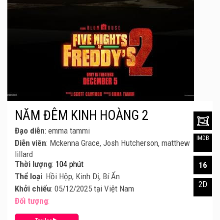
NĂM ĐÊM KINH HOÀNG 2
Đạo diễn
: emma tammi
IMDB
Diễn viên
: Mckenna Grace, Josh Hutcherson, matthew
lillard
Thời lượng
:
104 phút
16
Thể loại
: Hồi Hộp, Kinh Dị, Bí Ẩn
2D
Khởi chiếu
: 05/12/2025 tại Việt Nam
Đối tượng
: