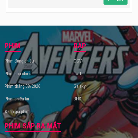
PHIM
RẠP
Phim đang chiếu
CGV
Phim sắp chiếu
Lotte
Phim tháng 08/2026
Galaxy
Phim chiếu lại
BHD
Đánh giá phim
PHIM SẮP RA MẮT