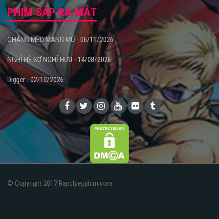
PHIM SẮP RA MẮT
CHÀNG MÈO MANG MŨ - 06/11/2026
NGHỈ HÈ SỢ NGHỈ HƯU - 14/08/2026
Digger - 02/10/2026
© Copyright 2017 Rapchieuphim.com