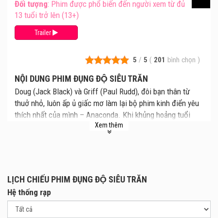
Đối tượng
: Phim được phổ biến đến người xem từ đủ
13 tuổi trở lên (13+)
Trailer
5
/
5
(
201
bình chọn
)
NỘI DUNG PHIM ĐỤNG ĐỘ SIÊU TRĂN
Doug (Jack Black) và Griff (Paul Rudd), đôi bạn thân từ
thuở nhỏ, luôn ấp ủ giấc mơ làm lại bộ phim kinh điển yêu
thích nhất của mình – Anaconda. Khi khủng hoảng tuổi
Xem thêm
trung niên ập đến, họ quyết định liều lĩnh biến giấc mơ
thành hiện thực. Cả nhóm lao vào sâu trong rừng Amazon
để bắt đầu quay phim. Thế nhưng mọi thứ nhanh chóng
vượt khỏi tầm kiểm soát khi một con trăn khổng lồ có thật
xuất hiện, biến phim trường hài hước hỗn loạn thành cuộc
LỊCH CHIẾU PHIM ĐỤNG ĐỘ SIÊU TRĂN
chiến sinh tử thực thụ. Bộ phim mà họ khao khát “chết đi
Hệ thống rạp
sống lại” để thực hiện có nguy cơ khiến họ… chết thật!