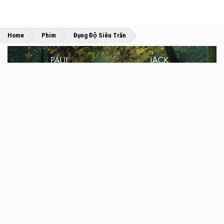
»
»
Home
Phim
Đụng Độ Siêu Trăn