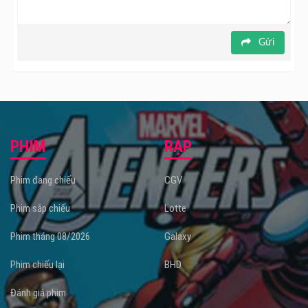
Gửi
PHIM
RẠP
Phim đang chiếu
CGV
Phim sắp chiếu
Lotte
Phim tháng 08/2026
Galaxy
Phim chiếu lại
BHD
Đánh giá phim