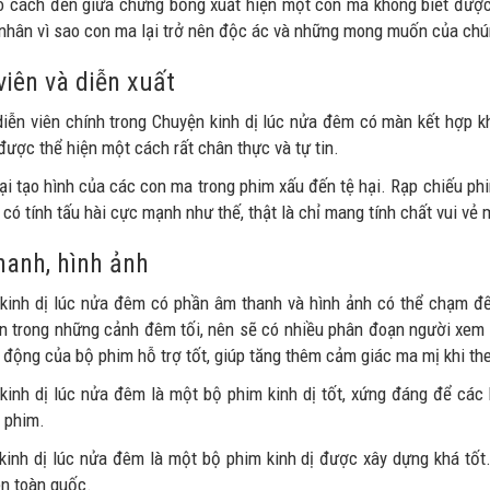
o cách đến giữa chừng bỗng xuất hiện một con ma không biết được t
nhân vì sao con ma lại trở nên độc ác và những mong muốn của chú
viên và diễn xuất
diễn viên chính trong Chuyện kinh dị lúc nửa đêm có màn kết hợp k
được thể hiện một cách rất chân thực và tự tin.
ại tạo hình của các con ma trong phim xấu đến tệ hại. Rạp chiếu p
 có tính tấu hài cực mạnh như thế, thật là chỉ mang tính chất vui vẻ 
anh, hình ảnh
kinh dị lúc nửa đêm có phần âm thanh và hình ảnh có thể chạm đế
ện trong những cảnh đêm tối, nên sẽ có nhiều phân đoạn người xem 
g động của bộ phim hỗ trợ tốt, giúp tăng thêm cảm giác ma mị khi th
kinh dị lúc nửa đêm là một bộ phim kinh dị tốt, xứng đáng để các 
i phim.
kinh dị lúc nửa đêm là một bộ phim kinh dị được xây dựng khá tốt
ên toàn quốc.