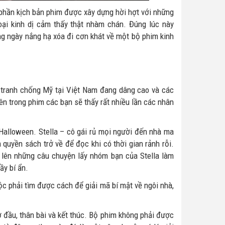
n phần kịch bản phim được xây dựng hời hợt với những
oại kinh dị cảm thấy thật nhàm chán. Đúng lúc này
g ngày nắng hạ xóa đi cơn khát về một bộ phim kinh
ến tranh chống Mỹ tại Việt Nam đang dâng cao và các
ên trong phim các bạn sẽ thấy rất nhiều lần các nhân
alloween. Stella – cô gái rủ mọi người đến nhà ma
 quyền sách trở về để đọc khi có thời gian rảnh rỗi.
 lên những câu chuyện lấy nhóm bạn của Stella làm
ầy bí ẩn.
ộc phải tìm được cách để giải mã bí mật về ngôi nhà,
 đầu, thân bài và kết thúc. Bộ phim không phải được