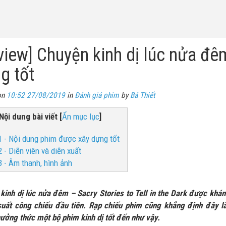
view] Chuyện kinh dị lúc nửa đê
g tốt
on
10:52 27/08/2019
in
Đánh giá phim
by
Bá Thiết
Nội dung bài viết
[
Ẩn mục lục
]
1 - Nội dung phim được xây dựng tốt
2 - Diễn viên và diễn xuất
3 - Âm thanh, hình ảnh
kinh dị lúc nửa đêm – Sacry Stories to Tell in the Dark được khán
uất công chiếu đầu tiên. Rạp chiếu phim cũng khẳng định đây là
ưởng thức một bộ phim kinh dị tốt đến như vậy.