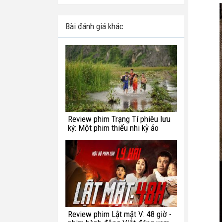
Bài đánh giá khác
Review phim Trạng Tí phiêu lưu
ký: Một phim thiếu nhi kỳ ảo
chắp vá
Review phim Lật mặt V: 48 giờ -