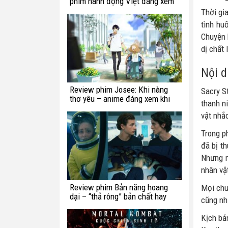
phim hành động Việt đáng xem
Thời gi
tình hu
Chuyện 
dị chất 
Nội d
Review phim Josee: Khi nàng
Sacry S
thơ yêu – anime đáng xem khi
thanh n
bạn còn trẻ
vật nhắ
Trong p
đã bị t
Nhưng m
nhân vậ
Review phim Bản năng hoang
Mọi chu
dại – “thả rông” bản chất hay
cũng nh
chế ngự trong luật lệ?
Kịch bả