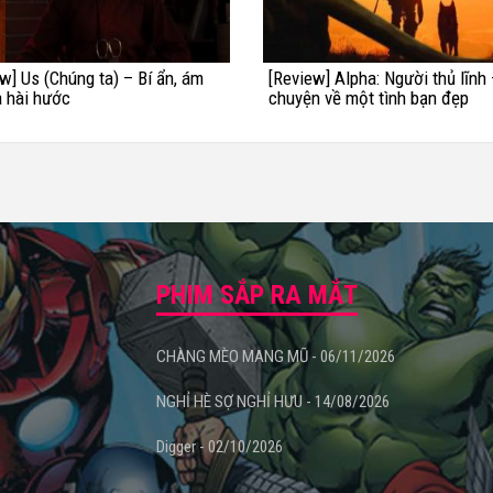
w] Us (Chúng ta) – Bí ẩn, ám
[Review] Alpha: Người thủ lĩnh
à hài hước
chuyện về một tình bạn đẹp
PHIM SẮP RA MẮT
CHÀNG MÈO MANG MŨ - 06/11/2026
NGHỈ HÈ SỢ NGHỈ HƯU - 14/08/2026
Digger - 02/10/2026