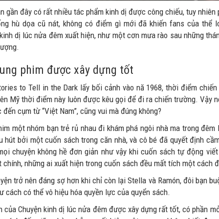
an gần đây có rất nhiều tác phẩm kinh dị được công chiếu, tuy nhiê
ống hù dọa cũ nát, không có điểm gì mới đã khiến fans của thể l
kinh dị lúc nửa đêm xuất hiện, như một cơn mưa rào sau những thán
lượng.
ung phim được xây dựng tốt
tories to Tell in the Dark lấy bối cảnh vào nă 1968, thời điểm chi
iên Mỹ thời điểm này luôn được kêu gọi để đi ra chiến trường. Vậy n
c đến cụm từ “Việt Nam”, cũng vui mà đúng không?
him một nhóm bạn trẻ rủ nhau đi khám phá ngôi nhà ma trong đêm H
hu hút bởi một cuốn sách trong căn nhà, và cô bé đã quyết định cầm
ọi chuyện không hề đơn giản như vậy khi cuốn sách tự động viết
t chính, những ai xuất hiện trong cuốn sách đều mất tích một cách đ
yện trở nên đáng sợ hơn khi chỉ còn lại Stella và Ramón, đôi bạn bu
ư cách có thể vô hiệu hóa quyền lực của quyển sách.
n của Chuyện kinh dị lúc nửa đêm được xây dựng rất tốt, có phần mở