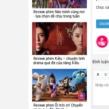
Chúc cá
Review phim Nào mình cùng mơ
- lựa chọn dễ chịu trong tuần
này
CHƯƠN
Review phim Kiều – chuyện tình
Bình luận
drama quá đà của nàng Kiều
Nhập nội
Review phim Ối trời ơi! Chuyến