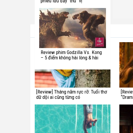
phiêu lưu đầy “thú” vị
Bài viết cùng tác giả
Review phim Godzilla Vs. Kong
– 5 điểm không hài lòng & hài
hước với quái vật Titan
[Review] Tháng năm rực rỡ: Tuổi thơ
[Revi
dữ dội ai cũng từng có
“Dram
điện ả