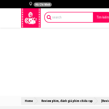
Hồ Chí Minh
Tìm kiếm
Home
Review phim, đánh giá phim chiếu rạp
[Revi