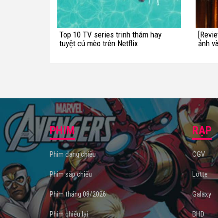
Top 10 TV series trinh thám hay
[Revie
tuyệt cú mèo trên Netflix
ảnh v
PHIM
RẠP
Phim đang chiếu
CGV
Phim sắp chiếu
Lotte
Phim tháng 08/2026
Galaxy
Phim chiếu lại
BHD