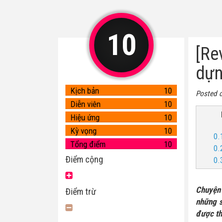
10
[Re
dựn
Kịch bản
10
Posted 
Diễn viên
10
Hiệu ứng
10
Kỳ vọng
10
0.
Tổng điểm
10
0.
Điểm cộng
0.
Chuyện 
Điểm trừ
những s
được th