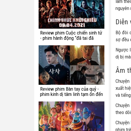
làm the
nguyên 
Diễn 
Bộ đôi 
Review phim Cuộc chiến sinh tử
- phim hành động “đã tai đã
sợ đều 
mắt” tuần này
Ngược l
dị bị mà
Âm th
Chuyện 
xuất hi
Review phim Bàn tay của quỷ -
phim kinh dị tâm linh tạm ổn đến
và tiến
từ Hàn Quốc
Chuyện 
theo dõ
Chuyện 
phim tr