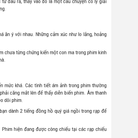
ừ đâu ra, thay vào đó là một câu chuyện có lý giải
ng.
há ăn ý với nhau. Những cảm xúc như lo lắng, hoảng
him chưa từng chứng kiến một con ma trong phim kinh
mà.
n mức khá. Các tình tiết ám ảnh trong phim thường
phải căng mắt lên để thấy diễn biến phim. Âm thanh
eo dõi phim.
bạn dành 2 tiếng đồng hồ quý giá ngồi trong rạp để
. Phim hiện đang được công chiếu tại các rạp chiếu