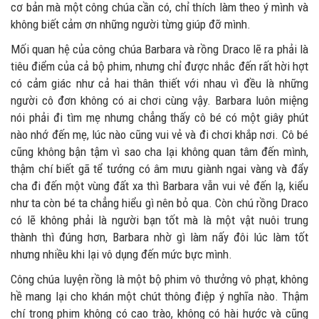
cơ bản mà một công chúa cần có, chỉ thích làm theo ý mình và
không biết cảm ơn những người từng giúp đỡ mình.
Mối quan hệ của công chúa Barbara và rồng Draco lẽ ra phải là
tiêu điểm của cả bộ phim, nhưng chỉ được nhắc đến rất hời hợt
có cảm giác như cả hai thân thiết với nhau vì đều là những
người cô đơn không có ai chơi cùng vậy. Barbara luôn miệng
nói phải đi tìm mẹ nhưng chẳng thấy cô bé có một giây phút
nào nhớ đến mẹ, lúc nào cũng vui vẻ và đi chơi khắp nơi. Cô bé
cũng không bận tậm vì sao cha lại không quan tâm đến mình,
thậm chí biết gã tể tướng có âm mưu giành ngai vàng và đẩy
cha đi đến một vùng đất xa thì Barbara vẫn vui vẻ đến lạ, kiểu
như ta còn bé ta chẳng hiểu gì nên bỏ qua. Còn chú rồng Draco
có lẽ không phải là người bạn tốt mà là một vật nuôi trung
thành thì đúng hơn, Barbara nhờ gì làm nấy đôi lúc làm tốt
nhưng nhiều khi lại vô dụng đến mức bực mình.
Công chúa luyện rồng là một bộ phim vô thưởng vô phạt, không
hề mang lại cho khán một chút thông điệp ý nghĩa nào. Thậm
chí trong phim không có cao trào, không có hài hước và cũng