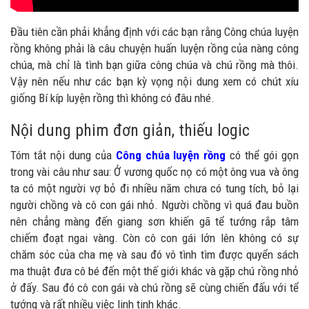
Đầu tiên cần phải khẳng định với các bạn rằng Công chúa luyện
rồng không phải là câu chuyện huấn luyện rồng của nàng công
chúa, mà chỉ là tình bạn giữa công chúa và chú rồng mà thôi.
Vậy nên nếu như các bạn kỳ vọng nội dung xem có chút xíu
giống Bí kíp luyện rồng thì không có đâu nhé.
Nội dung phim đơn giản, thiếu logic
Tóm tắt nội dung của
Công chúa luyện rồng
có thể gói gọn
trong vài câu như sau: Ở vương quốc nọ có một ông vua và ông
ta có một người vợ bỏ đi nhiều năm chưa có tung tích, bỏ lại
người chồng và cô con gái nhỏ. Người chồng vì quá đau buồn
nên chẳng màng đến giang sơn khiến gã tể tướng rắp tâm
chiếm đoạt ngai vàng. Còn cô con gái lớn lên không có sự
chăm sóc của cha mẹ và sau đó vô tình tìm được quyển sách
ma thuật đưa cô bé đến một thế giới khác và gặp chú rồng nhỏ
ở đấy. Sau đó cô con gái và chú rồng sẽ cùng chiến đấu với tể
tướng và rất nhiều việc linh tinh khác.