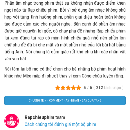
Phần âm nhạc trong phim thật sự không nhận được điểm khen
ngợi nào từ Rạp chiếu phim. Bởi vì sử dụng âm nhạc không phù
hợp với từng tình huống phim, phần giai điệu hoàn toàn không
tạo được cảm xúc cho người nghe. Bên cạnh đó phần âm nhạc
được giữ nguyên lời gốc, có chạy phụ đề nhưng Rạp chiếu phim
lại xem đúng tại rạp có màn hình chiếu quá nhỏ nên phần lớn
chữ phụ đề đã bị che mất và một phần nhỏ của lời bài hát bằng
tiếng Anh. Nói chung là cảm giác rất khó chịu khi các nhân vật
véo von hát.
Nói tóm lại bố mẹ có thể chọn cho bé những bộ phim hoạt hình
khác như Mèo mập đi phượt thay vì xem Công chúa luyện rồng.
5
/
5
(
212
bình chọn
)
CHƯƠNG TRÌNH COMMENT HAY - NHẬN NGAY QUÀ TẶNG
Rapchieuphim
team
Cách chúng tôi đánh giá một bộ phim