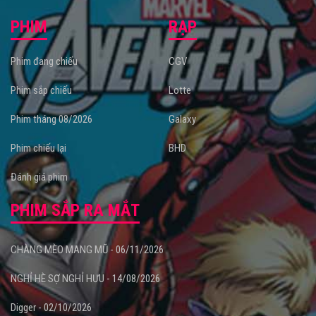
PHIM
RẠP
Phim đang chiếu
CGV
Phim sắp chiếu
Lotte
Phim tháng 08/2026
Galaxy
Phim chiếu lại
BHD
Đánh giá phim
PHIM SẮP RA MẮT
CHÀNG MÈO MANG MŨ - 06/11/2026
NGHỈ HÈ SỢ NGHỈ HƯU - 14/08/2026
Digger - 02/10/2026