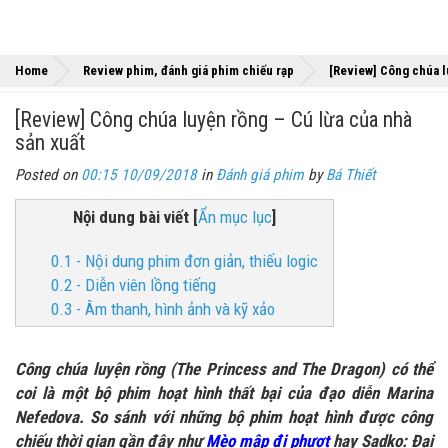
Home
Review phim, đánh giá phim chiếu rạp
[Review] Công chúa l
[Review] Công chúa luyện rồng – Cú lừa của nhà
sản xuất
Posted on
00:15 10/09/2018
in
Đánh giá phim
by
Bá Thiết
Nội dung bài viết
[
Ẩn mục lục
]
0.1 - Nội dung phim đơn giản, thiếu logic
0.2 - Diễn viên lồng tiếng
0.3 - Âm thanh, hình ảnh và kỹ xảo
Công chúa luyện rồng (The Princess and The Dragon) có thể
coi là một bộ phim hoạt hình thất bại của đạo diễn Marina
Nefedova. So sánh với những bộ phim hoạt hình được công
chiếu thời gian gần đây như
Mèo mập đi phượt
hay Sadko: Đại