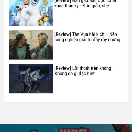
[Review] Đầu gấu Bắc Cực: Chìa
khóa thần kỳ - Đơn giản, nhẹ
nhàng
[Review] Tân Vua hài kịch – Nền
công nghiệp giải trí đầy rẫy những
trò rẻ tiền
[Review] Lối thoát trên không –
Không có gì đặc biệt