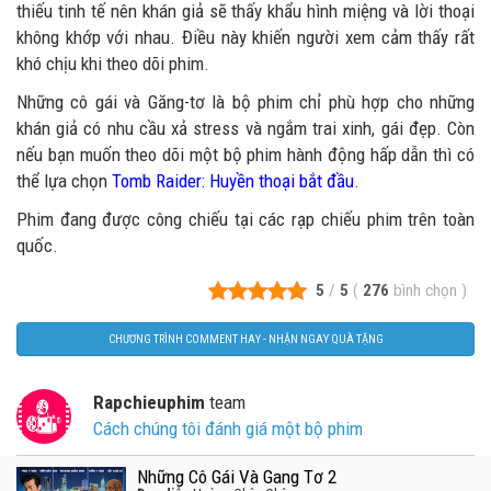
thiếu tinh tế nên khán giả sẽ thấy khẩu hình miệng và lời thoại
không khớp với nhau. Điều này khiến người xem cảm thấy rất
khó chịu khi theo dõi phim.
Những cô gái và Găng-tơ là bộ phim chỉ phù hợp cho những
khán giả có nhu cầu xả stress và ngắm trai xinh, gái đẹp. Còn
nếu bạn muốn theo dõi một bộ phim hành động hấp dẫn thì có
thể lựa chọn
Tomb Raider: Huyền thoại bắt đầu
.
Phim đang được công chiếu tại các rạp chiếu phim trên toàn
quốc.
5
/
5
(
276
bình chọn
)
CHƯƠNG TRÌNH COMMENT HAY - NHẬN NGAY QUÀ TẶNG
Rapchieuphim
team
Cách chúng tôi đánh giá một bộ phim
Những Cô Gái Và Gang Tơ 2