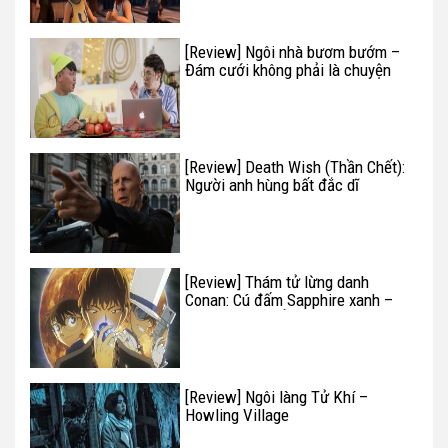
[Review] Ngôi nhà bươm bướm –
Đám cưới không phải là chuyện
của hai bạn trẻ
[Review] Death Wish (Thần Chết):
Người anh hùng bất đắc dĩ
[Review] Thám tử lừng danh
Conan: Cú đấm Sapphire xanh –
Không căng thẳng nhưng thú vị có
thừa
[Review] Ngôi làng Tử Khí –
Howling Village