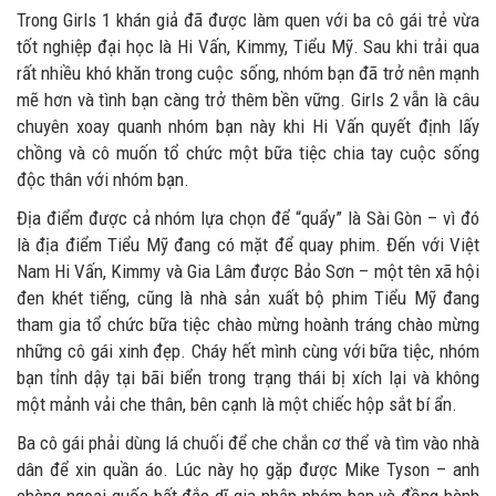
Trong Girls 1 khán giả đã được làm quen với ba cô gái trẻ vừa
tốt nghiệp đại học là Hi Vấn, Kimmy, Tiểu Mỹ. Sau khi trải qua
rất nhiều khó khăn trong cuộc sống, nhóm bạn đã trở nên mạnh
mẽ hơn và tình bạn càng trở thêm bền vững. Girls 2 vẫn là câu
chuyên xoay quanh nhóm bạn này khi Hi Vấn quyết định lấy
chồng và cô muốn tổ chức một bữa tiệc chia tay cuộc sống
độc thân với nhóm bạn.
Địa điểm được cả nhóm lựa chọn để “quẩy” là Sài Gòn – vì đó
là địa điểm Tiểu Mỹ đang có mặt để quay phim. Đến với Việt
Nam Hi Vấn, Kimmy và Gia Lâm được Bảo Sơn – một tên xã hội
đen khét tiếng, cũng là nhà sản xuất bộ phim Tiểu Mỹ đang
tham gia tổ chức bữa tiệc chào mừng hoành tráng chào mừng
những cô gái xinh đẹp. Cháy hết mình cùng với bữa tiệc, nhóm
bạn tỉnh dậy tại bãi biển trong trạng thái bị xích lại và không
một mảnh vải che thân, bên cạnh là một chiếc hộp sắt bí ẩn.
Ba cô gái phải dùng lá chuối để che chắn cơ thể và tìm vào nhà
dân để xin quần áo. Lúc này họ gặp được Mike Tyson – anh
chàng ngoại quốc bất đắc dĩ gia nhập nhóm bạn và đồng hành