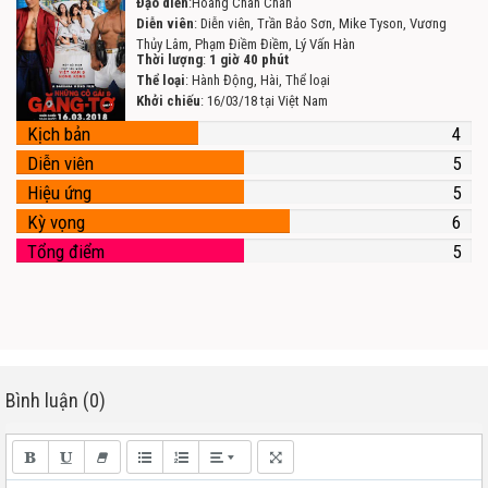
Đạo diễn
:Hoàng Chân Chân
Diễn viên
: Diễn viên, Trần Bảo Sơn, Mike Tyson, Vương
Thủy Lâm, Phạm Điềm Điềm, Lý Vấn Hàn
Thời lượng
:
1 giờ 40 phút
Thể loại
: Hành Động, Hài, Thể loại
Khởi chiếu
: 16/03/18 tại Việt Nam
Kịch bản
4
Diễn viên
5
Hiệu ứng
5
Kỳ vọng
6
Tổng điểm
5
Bình luận (0)