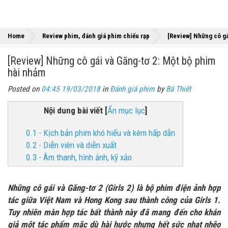
Home
Review phim, đánh giá phim chiếu rạp
[Review] Những cô gá
[Review] Những cô gái và Găng-tơ 2: Một bộ phim
hài nhảm
Posted on
04:45 19/03/2018
in
Đánh giá phim
by
Bá Thiết
Nội dung bài viết
[
Ẩn mục lục
]
0.1 - Kịch bản phim khó hiểu và kém hấp dẫn
0.2 - Diễn viên và diễn xuất
0.3 - Âm thanh, hình ảnh, kỹ xảo
Những cô gái và Găng-tơ 2 (Girls 2) là bộ phim điện ảnh hợp
tác giữa Việt Nam và Hong Kong sau thành công của Girls 1.
Tuy nhiên màn hợp tác bất thành này đã mang đến cho khán
giả một tác phẩm mặc dù hài hước nhưng hết sức nhạt nhẽo