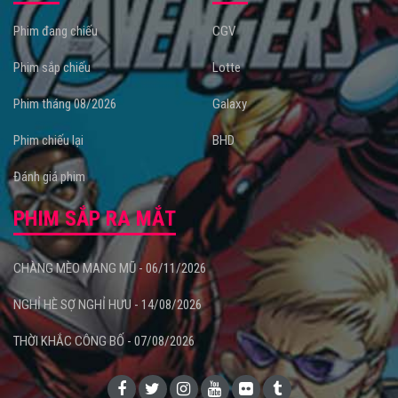
Phim đang chiếu
CGV
Phim sắp chiếu
Lotte
Phim tháng 08/2026
Galaxy
Phim chiếu lại
BHD
Đánh giá phim
PHIM SẮP RA MẮT
CHÀNG MÈO MANG MŨ - 06/11/2026
NGHỈ HÈ SỢ NGHỈ HƯU - 14/08/2026
THỜI KHẮC CÔNG BỐ - 07/08/2026