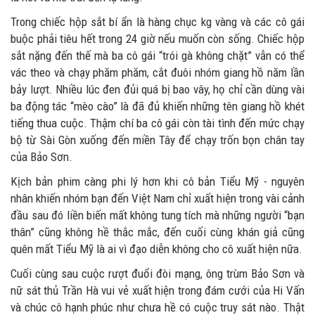
Trong chiếc hộp sắt bí ẩn là hàng chục kg vàng và các cô gái
buộc phải tiêu hết trong 24 giờ nếu muốn còn sống. Chiếc hộp
sắt nặng đến thế mà ba cô gái “trói gà không chặt” vẫn có thể
vác theo và chạy phăm phăm, cắt đuôi nhóm giang hồ năm lần
bảy lượt. Nhiều lúc đen đủi quá bị bao vây, họ chỉ cần dùng vài
ba động tác “mèo cào” là đã đủ khiến những tên giang hồ khét
tiếng thua cuộc. Thậm chí ba cô gái còn tài tình đến mức chạy
bộ từ Sài Gòn xuống đến miền Tây để chạy trốn bọn chân tay
của Bảo Sơn.
Kịch bản phim càng phi lý hơn khi cô bản Tiểu Mỹ - nguyên
nhân khiến nhóm bạn đến Việt Nam chỉ xuất hiện trong vài cảnh
đầu sau đó liền biến mất không tung tích mà những người “bạn
thân” cũng không hề thắc mắc, đến cuối cùng khán giả cũng
quên mất Tiểu Mỹ là ai vì đạo diễn không cho cô xuất hiện nữa.
Cuối cùng sau cuộc rượt đuổi đòi mạng, ông trùm Bảo Sơn và
nữ sát thủ Trần Hà vui vẻ xuất hiện trong đám cưới của Hi Vấn
và chúc cô hạnh phúc như chưa hề có cuộc truy sát nào. Thật