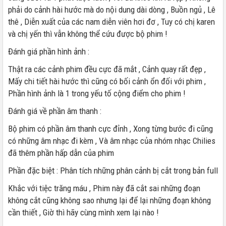
phải do cảnh hài hước mà do nội dung dài dòng , Buồn ngủ , Lê
thê , Diễn xuất của các nam diễn viên hơi đơ , Tuy có chị karen
và chị yến thì vẫn không thể cứu được bộ phim !
Đánh giá phần hình ảnh :
Thật ra các cảnh phim đều cực đã mắt , Cảnh quay rất đẹp ,
Mấy chi tiết hài hước thì cũng có bối cảnh ổn đối với phim ,
Phần hình ảnh là 1 trong yếu tố cộng điểm cho phim !
Đánh giá về phần âm thanh :
Bộ phim có phần âm thanh cực đỉnh , Xong từng bước đi cũng
có những âm nhạc đi kèm , Và âm nhạc của nhóm nhạc Chilies
đã thêm phần hấp dẫn của phim
Phần đặc biệt : Phân tích những phân cảnh bị cắt trong bản full
Khắc với tiệc trăng máu , Phim này đã cắt sai những đoạn
không cắt cũng không sao nhưng lại để lại những đoạn không
cần thiết , Giờ thì hãy cùng mình xem lại nào !