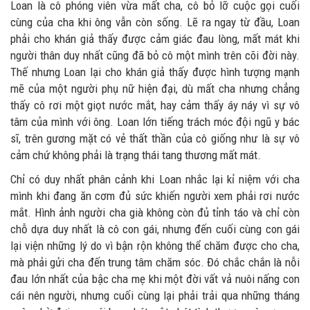
Loan là cô phóng viên vừa mất cha, cô bỏ lỡ cuộc gọi cuối
cùng của cha khi ông vẫn còn sống. Lẽ ra ngay từ đầu, Loan
phải cho khán giả thấy được cảm giác đau lòng, mất mát khi
người thân duy nhất cũng đã bỏ cô một mình trên cõi đời này.
Thế nhưng Loan lại cho khán giả thấy được hình tượng mạnh
mẽ của một người phụ nữ hiện đại, dù mất cha nhưng chẳng
thấy cô rơi một giọt nước mắt, hay cảm thấy áy náy vì sự vô
tâm của mình với ông. Loan lớn tiếng trách móc đội ngũ y bác
sĩ, trên gương mặt có vẻ thất thần của cô giống như là sự vô
cảm chứ không phải là trạng thái tang thương mất mát.
Chỉ có duy nhất phân cảnh khi Loan nhắc lại kỉ niệm với cha
mình khi đang ăn cơm đủ sức khiến người xem phải rơi nước
mắt. Hình ảnh người cha già không còn đủ tỉnh táo và chỉ còn
chỗ dựa duy nhất là cô con gái, nhưng đến cuối cùng con gái
lại viện những lý do vì bận rộn không thể chăm được cho cha,
mà phải gửi cha đến trung tâm chăm sóc. Đó chắc chắn là nỗi
đau lớn nhất của bậc cha mẹ khi một đời vất vả nuôi nấng con
cái nên người, nhưng cuối cùng lại phải trải qua những tháng