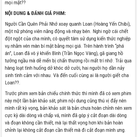
mọi mặt??
NỘI DUNG & ĐÁNH GIÁ PHIM:
Người Cần Quên Phải Nhớ xoay quanh Loan (Hoàng Yến Chibi),
một nữ phóng viên năng động và nhạy bén. Nghi ngờ cái chết
đột ngột của cha mình, cô quyết tâm sử dụng kiến thức nghiệp
vụ nhằm vén màn bí mật bằng mọi giá. Trên hành trình “phá
án”, Loan đã vô ý khiến Bình (Trần Ngọc Vàng), gã giang hồ
tưởng ngầu mà dễ mến bị chấn thương rồi mất trí nhớ. Trải qua
hàng loạt tình huống dở khóc dở cười, hai người họ dần nảy
sinh tình cảm với nhau. Và đến cuối cùng ai là người giết cha
Loan??.
Trước phim xem bản chiếu chính thức thì mình đã có xem phim
này một lần bản khảo sát, phim nội dung cũng thú vị đấy nên
mình rất kỳ vọng, bản khảo sát là bản chưa hoàn chỉnh nên xem
cực kỳ dài dòng và chấp vá, mình đã góp ý cắt đoạn dài dòng
và đoạn không cần thiết, mà lại thất vọng hơn khi bản hoàn
chỉnh lại không cắt đoạn cần thiết mà đi cắt đoạn mình ưng.