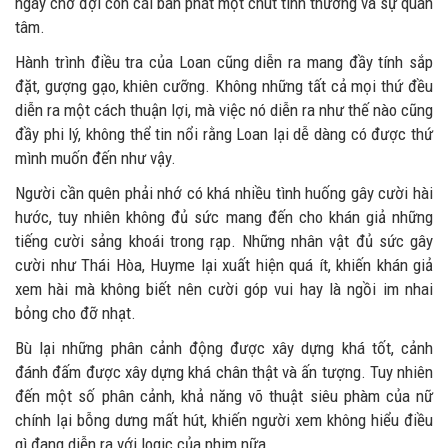
ngày chờ đợi con cái ban phát một chút tình thương và sự quan
tâm.
Hành trình điều tra của Loan cũng diễn ra mang đầy tính sắp
đặt, gượng gạo, khiên cưỡng. Không những tất cả mọi thứ đều
diễn ra một cách thuận lợi, mà việc nó diễn ra như thế nào cũng
đầy phi lý, không thể tin nổi rằng Loan lại dễ dàng có được thứ
mình muốn đến như vậy.
Người cần quên phải nhớ có khá nhiều tình huống gây cười hài
hước, tuy nhiên không đủ sức mang đến cho khán giả những
tiếng cười sảng khoái trong rạp. Những nhân vật đủ sức gây
cười như Thái Hòa, Huyme lại xuất hiện quá ít, khiến khán giả
xem hài mà không biết nên cười góp vui hay là ngồi im nhai
bỏng cho đỡ nhạt.
Bù lại những phân cảnh động được xây dựng khá tốt, cảnh
đánh đấm được xây dựng khá chân thật và ấn tượng. Tuy nhiên
đến một số phân cảnh, khả năng võ thuật siêu phàm của nữ
chính lại bỗng dưng mất hút, khiến người xem không hiểu điều
gì đang diễn ra với logic của phim nữa.