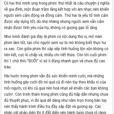
Có hai thứ mình ưng trong phim: thứ nhất là câu chuyện ý nghĩa
về gia đình, một đoạn trầm lắng kết hợp với âm nhạc nên khiến
người xem cảm động và đồng cảm. Thứ hai là yếu tố tình cảm
được xây dựng tốt, dù nhẹ nhàng nhưng người xem vẫn cảm
nhận được tình yêu của họ, không có gượng gạo lố lăng.
Như mình đánh giá đây là phim có nội dung thú vị, mở màn
phim làm tốt, tạo cho người xem sự tò mò không biết thực hư
ra sao. Còn giữa phim thì sắp xếp tình huống lộn xộn không có
liên kết, cực kì chấp vá, nhiều chi tiết thừa. Còn tới cuối phim
thì 1 chữ thôi "ĐUỐI" vì xử lí đúng nhanh gọn và chưa đủ cao
trào.
Hài hước trong phim vẫn đủ sức khiến mình cười, mà những
tình huống gây cười đó nó quá cũ đi nên tùy theo khẩu vị của
mỗi người, có khi cũ quá nên hoá nhạt sẽ khiến các bạn không
cười!. Còn trinh thám trong phim cũng đủ hấp dẫn nhưng chưa
đủ thuyết phục, vì đó quá dễ dàng như nằm trọn trong bàn tay
nên thấy hành trình điều tra đầy sắp đặt và gượng ép. Các
nhân vật phản diện thì ít đất diễn nên hành tung chưa rõ ràng,