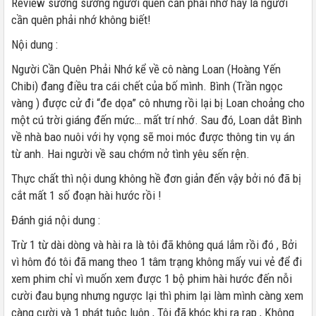
Review sương sương người quên cần phải nhớ hay là người
cần quên phải nhớ không biết!
Nội dung :
Người Cần Quên Phải Nhớ kể về cô nàng Loan (Hoàng Yến
Chibi) đang điều tra cái chết của bố mình. Bình (Trần ngọc
vàng ) được cử đi “đe dọa” cô nhưng rồi lại bị Loan choảng cho
một cú trời giáng đến mức… mất trí nhớ. Sau đó, Loan dắt Bình
về nhà bao nuôi với hy vọng sẽ moi móc được thông tin vụ án
từ anh. Hai người về sau chớm nở tình yêu sến rện.
Thực chất thì nội dung không hề đơn giản đến vậy bởi nó đã bị
cắt mất 1 số đoạn hài hước rồi !
Đánh giá nội dung :
Trừ 1 từ dài dòng và hài ra là tôi đã không quá lắm rồi đó , Bởi
vì hôm đó tôi đã mang theo 1 tâm trạng không mấy vui vẻ để đi
xem phim chỉ vì muốn xem được 1 bộ phim hài hước đến nỗi
cười đau bụng nhưng ngược lại thì phim lại làm mình càng xem
càng cười và 1 phát tuộc luôn , Tôi đã khóc khi ra rạp , Không