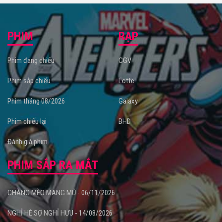
PHIM
RẠP
Phim đang chiếu
CGV
Phim sắp chiếu
Lotte
Phim tháng 08/2026
Galaxy
Phim chiếu lại
BHD
Đánh giá phim
PHIM SẮP RA MẮT
CHÀNG MÈO MANG MŨ - 06/11/2026
NGHỈ HÈ SỢ NGHỈ HƯU - 14/08/2026