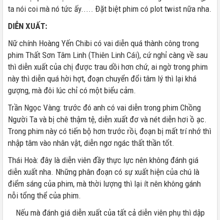
ta nói coi mà nó tức ấy..... Đặt biệt phim có plot twist nữa nha.
DIỄN XUẤT:
Nữ chính Hoàng Yến Chibi có vai diễn quá thành công trong
phim Thất Sơn Tâm Linh (Thiên Linh Cái), cứ nghỉ càng về sau
thì diễn xuất của chị được trau dồi hơn chứ, ai ngờ trong phim
này thì diễn quá hời hợt, đoạn chuyển đổi tâm lý thì lại khá
gượng, mà đôi lúc chỉ có một biểu cảm.
Trần Ngọc Vàng: trước đó anh có vai diễn trong phim Chồng
Người Ta và bị chê thậm tệ, diễn xuất đơ và nét diễn hơi ồ ạc.
Trong phim này có tiến bộ hơn trước rồi, đoạn bị mất trí nhớ thì
nhập tâm vào nhân vật, diễn ngơ ngác thất thần tốt.
Thái Hoà: đây là diễn viên đầy thực lực nên không đánh giá
diễn xuất nha. Những phân đoạn có sự xuất hiện của chú là
điểm sáng của phim, mà thời lượng thì lại ít nên không gánh
nỗi tổng thể của phim.
Nếu mà đánh giá diễn xuất của tất cả diễn viên phụ thì dập