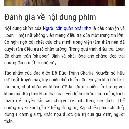
Đánh giá về nội dung phim
Nội dung chính của
Người cần quên phải nhớ
là câu chuyện về
Loan – một nữ phóng viên mảng điều tra của một trang tin lớn.
Cô nghi ngờ cái chết của cha mình trong viện tâm thần nên đã
quyết tâm điều tra rõ chân tướng. Trong quá trình điều tra, Loan
đã chạm trán “shipper” Bình và phải lòng anh chàng đẹp trai
nhưng đang mất trí nhớ này.
Tác phẩm của đạo diễn Đỗ Đức Thịnh Charlie Nguyễn sở hữu
một cốt truyện hay, tuy nhiên diễn biến câu chuyện khá hời hợt,
lộn xộn, nhạt nhòa và không để lại được nhiều ấn tượng với
khán giả. Bộ phim khai thác các yếu tố hài hước, tình cảm, trinh
thám để truyền tải câu chuyện về tình thân, gia đình. Thế
nhưng xuyên suốt gần 2 tiếng đồng hồ, Rạp chiếu phim chỉ thấy
đúng 1 cảnh giá trị, khắc họa được giá trị của gia đình, người
thân.