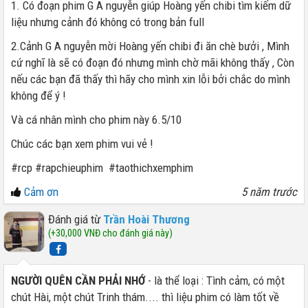
1. Có đoạn phim G A nguyễn giúp Hoàng yến chibi tìm kiếm dữ
liệu nhưng cảnh đó không có trong bản full
2.Cảnh G A nguyễn mời Hoàng yến chibi đi ăn chè bưởi , Mình
cứ nghĩ là sẽ có đoạn đó nhưng mình chờ mãi không thấy , Còn
nếu các bạn đã thấy thì hãy cho mình xin lỗi bởi chắc do mình
không để ý !
Và cá nhân mình cho phim này 6.5/10
Chúc các bạn xem phim vui vẻ !
#rcp #rapchieuphim #taothichxemphim
Cảm ơn
5 năm trước
Đánh giá từ
Trần Hoài Thương
(+30,000 VNĐ cho đánh giá này)
NGƯỜI QUÊN CẦN PHẢI NHỚ
- là thể loại : Tình cảm, có một
chút Hài, một chút Trinh thám.... thì liệu phim có làm tốt về