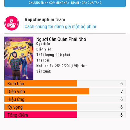
CHƯƠNG TRÌNH COMMENT HAY - NHẬN NGAY QUÀ TẶNG
Rapchieuphim
team
Cách chúng tôi đánh giá một bộ phim
Người Cần Quên Phải Nhớ
Đạo diễn
:
Diễn viên
:
Thời lượng
:
110 phút
Thể loại
:
Khởi chiếu
: 25/12/20 tại Việt Nam
Sản xuất
:
Kịch bản
6
Diễn viên
7
Hiệu ứng
6
Kỳ vọng
6
Tổng điểm
6