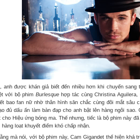
, anh được khán giả biết đến nhiều hơn khi chuyển sang th
ệt với bộ phim
Burlesque
hợp tác cùng Christina Aguilera
biết bao fan nữ nhờ thân hình săn chắc cùng đôi mắt sâu c
ạo đủ dấu ấn làm bàn đạp cho anh bật lên hàng ngôi sao. 
t cho Hiệu ứng bóng ma. Thế nhưng, tiếc là bộ phim này đ
i hàng loạt khuyết điểm khó chấp nhận.
ằng mà nói, với bộ phim này, Cam Gigandet thể hiện khá trò