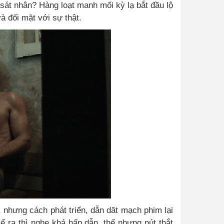
ẻ sát nhân? Hàng loạt manh mối kỳ lạ bắt đầu lộ
à đối mặt với sự thật.
 nhưng cách phát triển, dẫn dăt mạch phim lại
ể ra thì nghe khá hấp dẫn, thế nhưng nút thắt