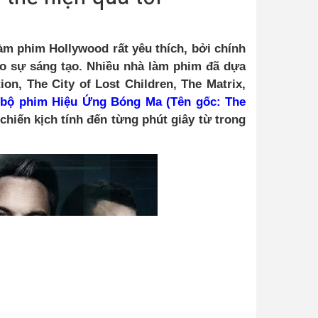
àm phim Hollywood rất yêu thích, bởi chính
ho sự sáng tạo. Nhiều nhà làm phim đã dựa
tion, The City of Lost Children, The Matrix,
,
bộ phim Hiệu Ứng Bóng Ma (Tên gốc: The
hiến kịch tính đến từng phút giây từ trong