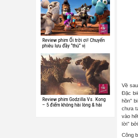
Review phim Ối trời ơi! Chuyến
phiêu lưu đầy “thú” vị
Về sau
Đặc bi
Review phim Godzilla Vs. Kong
hồn'' 
– 5 điểm không hài lòng & hài
chưa t
hước với quái vật Titan
vào hế
lời” bở
Công b