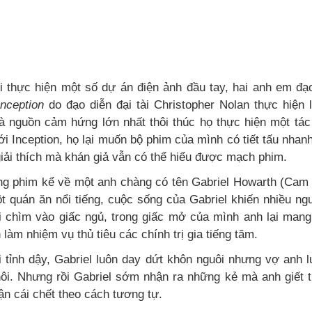
i thực hiện một số dự án điện ảnh đầu tay, hai anh em đạ
nception
do đạo diễn đại tài Christopher Nolan thực hiệ
là nguồn cảm hứng lớn nhất thôi thúc họ thực hiện một tác
ới Inception, họ lại muốn bộ phim của mình có tiết tấu nhan
giải thích mà khán giả vẫn có thể hiểu được mạch phim.
ng phim kể về một anh chàng có tên Gabriel Howarth (Cam 
t quán ăn nổi tiếng, cuộc sống của Gabriel khiến nhiều n
i chìm vào giấc ngủ, trong giấc mở của mình anh lại mang
làm nhiệm vụ thủ tiêu các chính trị gia tiếng tăm.
i tỉnh dậy, Gabriel luôn day dứt khôn nguôi nhưng vợ anh 
hôi. Nhưng rồi Gabriel sớm nhận ra những kẻ mà anh giết 
ận cái chết theo cách tương tự.