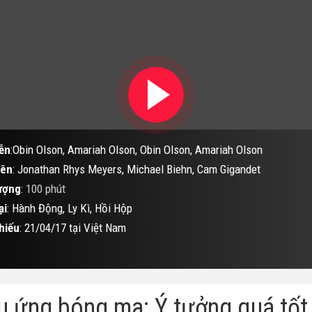
ễn
:Obin Olson, Amariah Olson, Obin Olson, Amariah Olson
iên
: Jonathan Rhys Meyers, Michael Biehn, Cam Gigandet
ượng
:
100 phút
ại
: Hành Động, Ly Kì, Hồi Hộp
hiếu
: 21/04/17 tại Việt Nam
u ứng bóng ma: Ý tưởng quá tốt, 