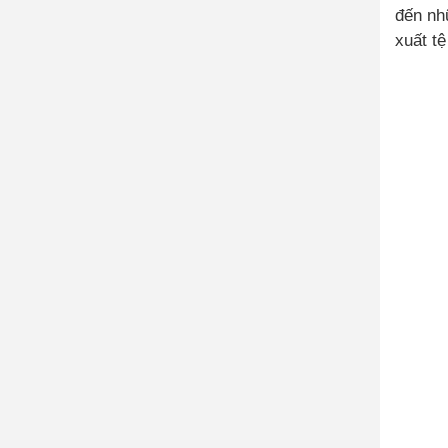
đến nh
xuất tệ