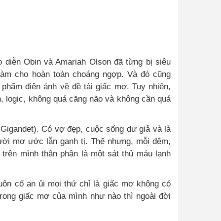
o diễn Obin và Amariah Olson đã từng bị siêu
n làm cho hoàn toàn choáng ngợp. Và đó cũng
 phẩm điện ảnh về đề tài giấc mơ. Tuy nhiên,
h, logic, không quá căng não và không cần quá
Gigandet). Có vợ đẹp, cuộc sống dư giả và là
gười mơ ước lẫn ganh tị. Thế nhưng, mỗi đêm,
 trên mình thân phận là một sát thủ máu lạnh
luôn cố an ủi mọi thứ chỉ là giấc mơ không có
trong giấc mơ của mình như nào thì ngoài đời