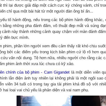
t thì lại được giải đáp một cách cực kỳ chóng vánh, chỉ tro
iển chỉ qua một bài hát từ một người đàn ông bí ẩn...
 yếu tố hành động, nếu trong các bộ phim hành động khác
ện bằng những pha đánh đấm, võ thuật đẹp mắt và súng đạn
 cảnh này thành những cảnh quay chậm với màn đánh đấm t
 lý đến bực mình.
m phim, phần lớn người xem đều cảm thấy rất khó chịu suốt
ộng bởi các điểm yếu trong kịch bản phim cứ lộ rõ hơn qua
 cứu vãn nội dung. Tệ hơn nữa, nhiều người cho rằng các c
ẩm phim ảnh thời xưa lúc chưa có kỹ xảo.
iên chính của bộ phim - Cam Gigandet
là một diễn viên qu
 hình lẫn điện ảnh tuy nhiên lại không phải là một ngôi sao
ễn viên 34 tuổi có trong tay gia tài phim khá đồ sộ với nhi
 hai loại vai chủ yếu là phản diện và vai nam phụ.