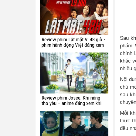
Sau kh
Review phim Lật mặt V: 48 giờ -
phim hành động Việt đáng xem
phẩm
I
chính 
khác v
nhiều 
Nội du
chủ mộ
sau kh
Review phim Josee: Khi nàng
chuyên 
thơ yêu – anime đáng xem khi
bạn còn trẻ
Mỗi kh
thực t
đều nh