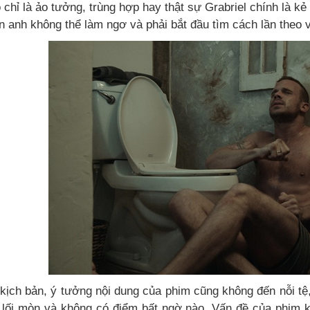
 chỉ là ảo tưởng, trùng hợp hay thật sự Grabriel chính là k
n anh không thể làm ngơ và phải bắt đầu tìm cách lần theo v
 kịch bản, ý tưởng nội dung của phim cũng không đến nỗi tệ,
o lối mòn và không có điểm bất ngờ nào. Vấn đề của phim k