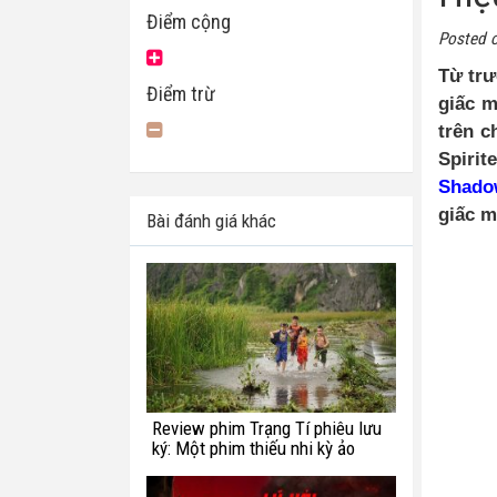
Điểm cộng
Posted 
Từ trư
Điểm trừ
giấc m
trên c
Spirit
Shadow
giấc m
Bài đánh giá khác
Review phim Trạng Tí phiêu lưu
ký: Một phim thiếu nhi kỳ ảo
chắp vá