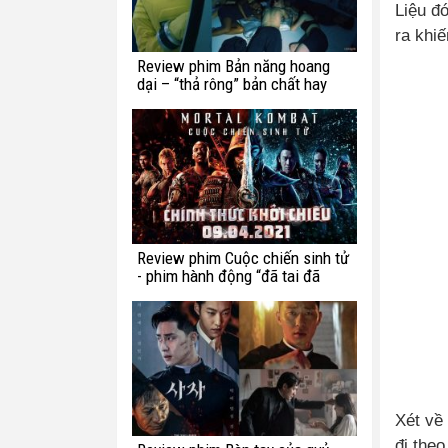
Liệu đó
ra khiế
Review phim Bản năng hoang
dại – “thả rông” bản chất hay
chế ngự trong luật lệ?
Review phim Cuộc chiến sinh tử
- phim hành động “đã tai đã
mắt” tuần này
Xét về
đi the