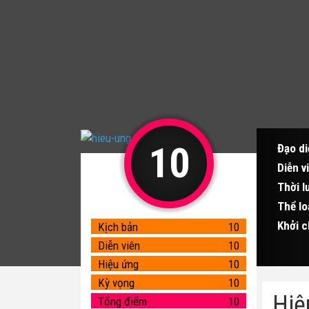
10
Đạo di
Diễn v
Thời l
Thể lo
Khởi c
Kịch bản
10
Diễn viên
10
Hiệu ứng
10
Kỳ vọng
10
Hiệ
Tổng điểm
10