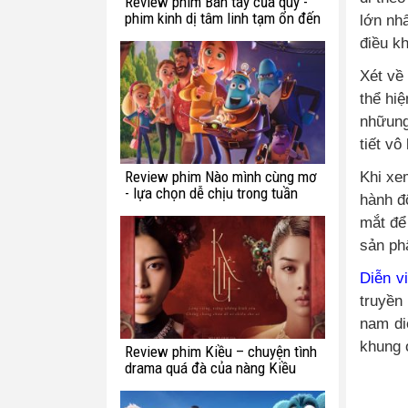
Review phim Bàn tay của quỷ -
phim kinh dị tâm linh tạm ổn đến
lớn nhấ
từ Hàn Quốc
điều kh
Xét về
thể hi
nhữung
tiết vô
Review phim Nào mình cùng mơ
Khi xe
- lựa chọn dễ chịu trong tuần
hành đ
này
mắt để
sản ph
Diễn v
truyền
nam di
khung ở
Review phim Kiều – chuyện tình
drama quá đà của nàng Kiều