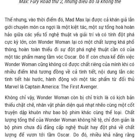
Max: Fury Road thứ 2, nhưng điều đó là không thể
Thế nhưng, vào thời điểm đó, Mad Max lại được cả khán giả lẫn
giới chuyên môn ca ngợi là một kiệt tác, một sự tổng hoà hoàn
hảo giữa các yếu tố nghệ thuật và giải trí và có tính đột phá
cực kỳ lớn, còn Wonder Woman lại có một chất lượng khá phổ
thông, hoàn toàn thiếu đi sự đột phá nghệ thuật cần có của
một tác phẩm mang tầm vóc Oscar. Đó lf còn chưa kể đến việc
Wonder Woman cũng không có được chất riêng của mình khi có
nhiều điểm khá tương đồng về cả tình tiết, nội dung lẫn các
tình tiết hài hước, hành động với một tác phẩm từ đối thủ
Marvel là Captain America: The First Avenger.
Không chỉ vậy, Wonder Woman còn bị chỉ trích là có kịch bản
thiếu chặt chẽ, nhân vật phản diện quá nhạt nhẽo cùng một cốt
truyện dập khuôn như bao bộ phim khác cùng thể loại. Chất
lượng tổng thể của Wonder Woman không hề tệ, chỉ đơn giản là
bộ phim chưa đủ đẳng cấp nghệ thuật hay đột phá về chất
lượng để vươn tới tầm Oscar. Do đó, nhiều khả năng rằng