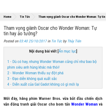
Home
Tin Tức
Tham vọng giành Oscar cho Wonder Woman: Tự tin 
Tham vọng giành Oscar cho Wonder Woman: Tự
tin hay ảo tưởng?
Posted on
03:40 25/10/2017
in
Tin Tức
by
Thủy Tiên
Nội dung bài viết
[
Ẩn mục lục
]
1 - Dù có hay, nhưng Wonder Woman cũng chỉ như bao bộ
phim siêu anh hùng khác mà thôi!
2 - Wonder Woman thiếu sự đột phá
3 - Đạo diễn không quá xuất sắc
4 - Diễn xuất của Gal Gadot không có gì mới lạ
Mới đây, hãng phim Warner Bros. vừa bắt đầu chiến dịch
vận động tranh giải Oscar cho bom tấn
Wonder Woman
và