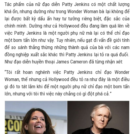
Tác phẩm của nữ đạo diễn Patty Jenkins có một chất lượng
khá ổn, nhưng dường như trong Wonder Woman bà lại không để
lại được bất kỳ dấu ấn hay tư tưởng riêng biệt, đặc sắc của
chính mình. Dường như cả Hollywood đều đang làm quá lên về
việc Patty Jenkins là một người phụ nữ mà lại có thể chỉ đạo
một bom tấn lớn như vậy. Tuy nhiên, nếu gạt đi vấn đề giới tính
để so sánh thẳng thừng những thành quả của bà với các nam
đồng nghiệp xuất sắc khác thì Patty Jenkins lại tỏ ra quá đuối.
Như đạo diễn huyền thoại James Cameron đã từng nhận xét:
“Tôi rất hoan nghênh việc Patty Jenkins chỉ đạo Wonder
Woman, thế nhưng cả Hollywood đều tỏ ra như đây là một điều
gì đó to tát lắm khi để một người phụ nữ chỉ đạo một bom tấn
lớn, nhưng với tôi thì việc này chẳng có gì đột phá cả.”