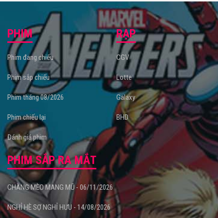
PHIM
RẠP
Phim đang chiếu
CGV
Phim sắp chiếu
Lotte
Phim tháng 08/2026
Galaxy
Phim chiếu lại
BHD
Đánh giá phim
PHIM SẮP RA MẮT
CHÀNG MÈO MANG MŨ - 06/11/2026
NGHỈ HÈ SỢ NGHỈ HƯU - 14/08/2026