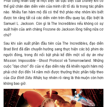
Phải công nhân đây là một biệt tài đặc biệt của Disney khi có
thể giữ chân dàn diễn viên của mình rất tố dù là trong tác phẩm
nào. Nhiều fan hâm mộ đã có thể thở phào nhẹ nhõm khi biết
được tin rằng tất cả các diễn viên trên đều quay lại, đặc biệt là
Samuel L. Jackson. Còn gì là The Incredibles nếu không có sự
xuất hiện của anh chàng Frozone do Jackson lồng tiếng nữa cơ
chứ?
Sau khi sản xuất phần đầu tiên của The Incredibles, đạo diễn
Brad Bird đã dần chuyển hướng sang thực hiện các bộ phim do
người đóng, trong đó nổi bật phải kể đến một số dự án như
Mission: Impossible - Ghost Protocol và Tomorrowland. Những
cuộc “dạo chơi” đó của vị đạo diễn này đã khiến người hâm mộ
phải chờ đợi đến 14 năm mới được thưởng thức phần tiếp theo
của
Gia Đình Siêu Nhân
, tuy nhiên rõ ràng là thà muộn còn hơn
không bao giờ.