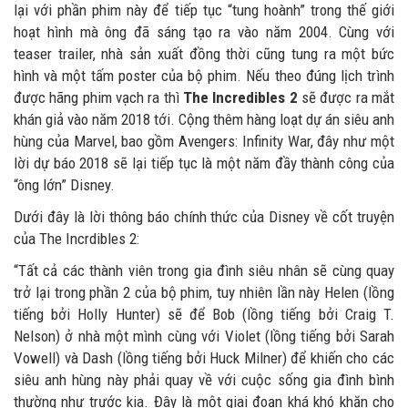
lại với phần phim này để tiếp tục “tung hoành” trong thế giới
hoạt hình mà ông đã sáng tạo ra vào năm 2004. Cùng với
teaser trailer, nhà sản xuất đồng thời cũng tung ra một bức
hình và một tấm poster của bộ phim. Nếu theo đúng lịch trình
được hãng phim vạch ra thì
The Incredibles 2
sẽ được ra mắt
khán giả vào năm 2018 tới. Cộng thêm hàng loạt dự án siêu anh
hùng của Marvel, bao gồm Avengers: Infinity War, đây như một
lời dự báo 2018 sẽ lại tiếp tục là một năm đầy thành công của
“ông lớn” Disney.
Dưới đây là lời thông báo chính thức của Disney về cốt truyện
của The Incrdibles 2:
“Tất cả các thành viên trong gia đình siêu nhân sẽ cùng quay
trở lại trong phần 2 của bộ phim, tuy nhiên lần này Helen (lồng
tiếng bởi Holly Hunter) sẽ để Bob (lồng tiếng bởi Craig T.
Nelson) ở nhà một mình cùng với Violet (lồng tiếng bởi Sarah
Vowell) và Dash (lồng tiếng bởi Huck Milner) để khiến cho các
siêu anh hùng này phải quay về với cuộc sống gia đình bình
thường như trước kia. Đây là một giai đoạn khá khó khăn cho