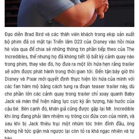
Đạo diễn Brad Bird và các thàh viên khách trong ekip sản xuất
bộ phim đã có mặt tại Triển lãm D23 của Disney vào hồi mùa
hè vừa qua để chia sẻ những thông tin phần tiếp theo của The
Incredibles, thế nhưng họ đã không tiết lộ bất kỳ cảnh quay nào
trong phim, thay vào đó, họ đưa ra một lời hứa hẹn rằng trailer
sẽ sớm được phát hành trong thời gian tới. Đến tận bây giờ thì
Disney và Pixar mới quyết định thực hiện lời hứa của mình với
các fan hâm mộ bằng cách tung ra đoạn teaser trailer này, dù
cho phần lớn các cảnh quay trong trailer chỉ xoay quanh Baby
Jack và màn thể hiện năng lực cực kỳ ấn tượng, hài hước của
cậu bé. Bên cạnh đó, khán giả cũng được gặp lại Mr. Incredible
khi ông đang phải làm nhiệm vụ trông coi đứa con của mình, và
sau khi bị Jack thiêu trụi một nhúm tóc trên đỉnh đầu, ông
không hề tức giận mà ngược lại còn tỏ ra khá ngạc nhiên và tự
hào.