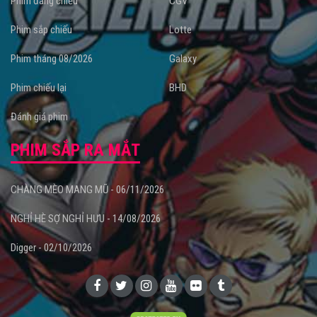
Phim đang chiếu
CGV
Phim sắp chiếu
Lotte
Phim tháng 08/2026
Galaxy
Phim chiếu lại
BHD
Đánh giá phim
PHIM SẮP RA MẮT
CHÀNG MÈO MANG MŨ - 06/11/2026
NGHỈ HÈ SỢ NGHỈ HƯU - 14/08/2026
Digger - 02/10/2026