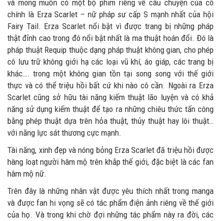
và mong muốn có một bộ phim riêng về câu chuyện của cô
chính là Erza Scarlet – nữ pháp sư cấp S mạnh nhất của hội
Fairy Tail. Erza Scarlet nổi bật vì được trang bị những pháp
thật đỉnh cao trong đó nổi bật nhất là ma thuật hoán đổi. Đó là
pháp thuật Requip thuộc dạng pháp thuật không gian, cho phép
cô lưu trữ không giới hạ các loại vũ khí, áo giáp, các trang bị
khác…. trong một không gian tồn tại song song với thế giới
thực và có thể triệu hồi bất cứ khi nào cô cần. Ngoài ra Erza
Scarlet cũng sở hữu tài năng kiếm thuật lão luyện và có khả
năng sử dụng kiếm thuật để tạo ra những chiêu thức tấn công
bằng phép thuật dựa trên hỏa thuật, thủy thuật hay lôi thuật…
với năng lực sát thương cực mạnh.
Tài năng, xinh đẹp và nóng bỏng Erza Scarlet đã triệu hồi được
hàng loạt người hâm mộ trên khắp thế giới, đặc biệt là các fan
hâm mộ nữ.
Trên đây là những nhân vật được yêu thích nhất trong manga
và được fan hi vọng sẽ có tác phẩm điện ảnh riêng về thế giới
của họ. Và trong khi chờ đợi những tác phẩm này ra đời, các