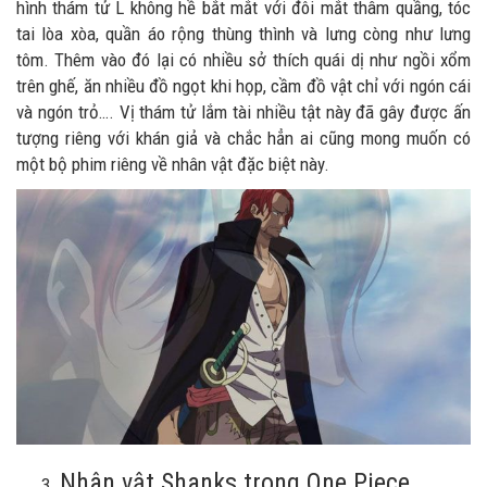
hình thám tử L không hề bắt mắt với đôi mắt thâm quầng, tóc
tai lòa xòa, quần áo rộng thùng thình và lưng còng như lưng
tôm. Thêm vào đó lại có nhiều sở thích quái dị như ngồi xổm
trên ghế, ăn nhiều đồ ngọt khi họp, cầm đồ vật chỉ với ngón cái
và ngón trỏ…. Vị thám tử lắm tài nhiều tật này đã gây được ấn
tượng riêng với khán giả và chắc hẳn ai cũng mong muốn có
một bộ phim riêng về nhân vật đặc biệt này.
Nhân vật Shanks trong One Piece