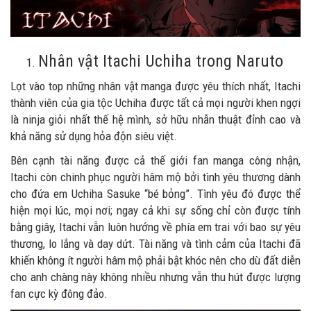
Nhân vật Itachi Uchiha trong Naruto
Lọt vào top những nhân vật manga được yêu thích nhất, Itachi
thành viên của gia tộc Uchiha được tất cả mọi người khen ngợi
là ninja giỏi nhất thế hệ mình, sở hữu nhẫn thuật đỉnh cao và
khả năng sử dụng hỏa độn siêu việt.
Bên cạnh tài năng được cả thế giới fan manga công nhận,
Itachi còn chinh phục người hâm mộ bởi tình yêu thương dành
cho đứa em Uchiha Sasuke “bé bỏng”. Tình yêu đó được thể
hiện mọi lúc, mọi nơi; ngay cả khi sự sống chỉ còn được tính
bằng giây, Itachi vẫn luôn hướng về phía em trai với bao sự yêu
thương, lo lắng và day dứt. Tài năng và tình cảm của Itachi đã
khiến không ít người hâm mộ phải bật khóc nên cho dù đất diễn
cho anh chàng này không nhiều nhưng vẫn thu hút được lượng
fan cực kỳ đông đảo.