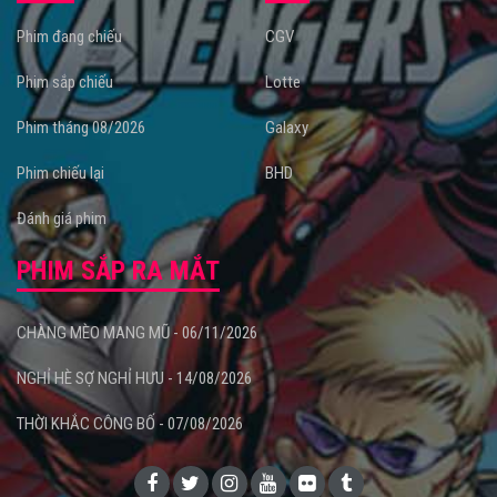
Phim đang chiếu
CGV
Phim sắp chiếu
Lotte
Phim tháng 08/2026
Galaxy
Phim chiếu lại
BHD
Đánh giá phim
PHIM SẮP RA MẮT
CHÀNG MÈO MANG MŨ - 06/11/2026
NGHỈ HÈ SỢ NGHỈ HƯU - 14/08/2026
THỜI KHẮC CÔNG BỐ - 07/08/2026