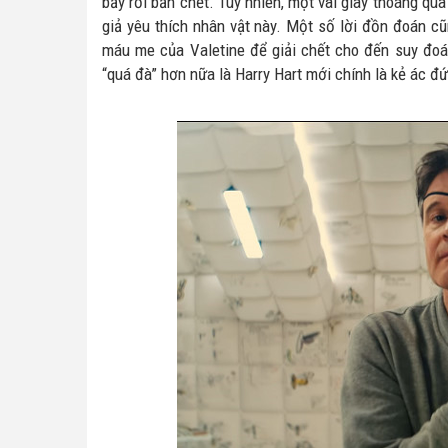
bẫy rồi bắn chết. Tuy nhiên, một vài giây thoáng qua
giả yêu thích nhân vật này. Một số lời đồn đoán c
máu me của Valetine để giải chết cho đến suy đoán
“quá đà” hơn nữa là Harry Hart mới chính là kẻ ác 