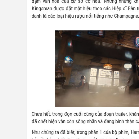
đậm văn hóa của xứ sở cờ hoa. Những những khấ
Kingsman được đặt mật hiệu theo các Hiệp sĩ Bàn tr
danh là các loại hiệu rượu nổi tiếng như Champagne, 
Chưa hết, trong đọn cuối cũng của đoạn trailer, khá
đã chết hiện vẫn còn sống nhăn và đang bình thản cạ
Như chúng ta đã biết, trong phần 1 của bộ phim, Har