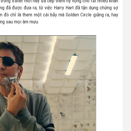
 trong trailer mới này đã tiếp thêm hy vọng cho rất nhiều khan
ũng đã được đưa ra, từ việc Harry Hart đã tận dụng chứng sợ
 đó chỉ là them một cái bẫy mà Golden Circle giăng ra, hay
đứng sau mọi âm mưu.