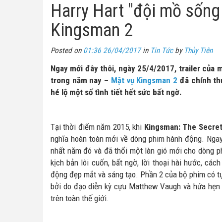
Harry Hart "đội mồ sống 
Kingsman 2
Posted on
01:36 26/04/2017
in
Tin Tức
by
Thủy Tiên
Ngay mới đây thôi, ngày 25/4/2017, trailer củ
trong năm nay –
Mật vụ Kingsman 2
đã chính thứ
hé lộ một số tình tiết hết sức bất ngờ.
Tại thời điểm năm 2015, khi
Kingsman: The Secret
nghĩa hoàn toàn mới về dòng phim hành động. Ngay
nhất năm đó và đã thổi một làn gió mới cho dòng p
kịch bản lôi cuốn, bất ngờ, lời thoại hài hước, c
động đẹp mắt và sáng tạo. Phần 2 của bộ phim có tự
bởi do đạo diễn kỳ cựu Matthew Vaugh và hứa hẹn 
trên toàn thế giới.