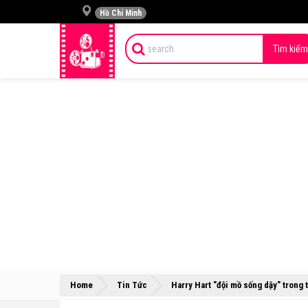
Hồ Chí Minh
Tìm kiếm
Home
Tin Tức
Harry Hart "đội mồ sống dậy" trong 