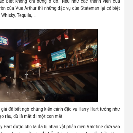
c biệt không chỉ dừng ở đó. Nếu như các thành viên của
òn của Vua Arthur thì những đặc vụ của Stateman lại có biệt
Whisky, Tequila,...
n giả đã bất ngờ chứng kiến cảnh đặc vụ Harry Hart tưởng như
o râu, dù là mất đi một con mắt.
ry Hart được cho là đã bị nhân vật phản diện Valetine đưa vào