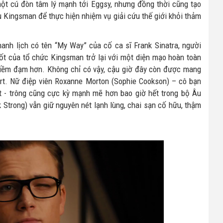
một cú đòn tâm lý mạnh tới Eggsy, nhưng đồng thời cũng tạo
ụ Kingsman để thực hiện nhiệm vụ giải cứu thế giới khỏi thảm
anh lịch có tên “My Way” của cố ca sĩ Frank Sinatra, người
t của tổ chức Kingsman trở lại với một diện mạo hoàn toàn
 điềm đạm hơn. Không chỉ có vậy, cậu giờ đây còn được mang
art. Nữ điệp viên Roxanne Morton (Sophie Cookson) – cô bạn
t - trông cũng cực kỳ mạnh mẽ hơn bao giờ hết trong bộ Âu
 Strong) vẫn giữ nguyên nét lạnh lùng, chai sạn cố hữu, thậm