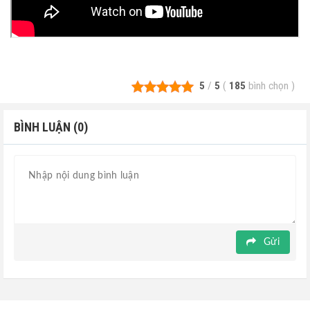
5
/
5
(
185
bình chọn
)
BÌNH LUẬN (0)
Gửi