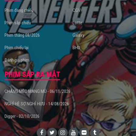
Phim đang chiếu
CGV
Phim sắp chiếu
Lotte
Phim tháng 08/2026
Galaxy
Phim chiếu lại
BHD
Đánh giá phim
PHIM SẮP RA MẮT
CHÀNG MÈO MANG MŨ - 06/11/2026
NGHỈ HÈ SỢ NGHỈ HƯU - 14/08/2026
Digger - 02/10/2026