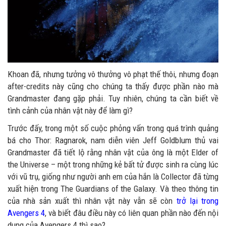
Khoan đã, nhưng tưởng vô thưởng vô phạt thế thôi, nhưng đoạn
after-credits này cũng cho chúng ta thấy được phần nào mà
Grandmaster đang gặp phải. Tuy nhiên, chúng ta cần biết về
tình cảnh của nhân vật này để làm gì?
Trước đấy, trong một số cuộc phỏng vấn trong quá trình quảng
bá cho Thor: Ragnarok, nam diễn viên Jeff Goldblum thủ vai
Grandmaster đã tiết lộ rằng nhân vật của ông là một Elder of
the Universe – một trong những kẻ bất tử được sinh ra cùng lúc
với vũ trụ, giống như người anh em của hắn là Collector đã từng
xuất hiện trong The Guardians of the Galaxy. Và theo thông tin
của nhà sản xuất thì nhân vật này vẫn sẽ còn
trở lại trong
Avengers 4
, và biết đâu điều này có liên quan phần nào đến nội
dung của Avengers 4 thì sao?