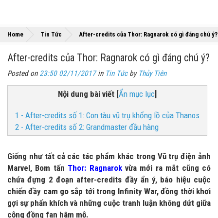
Home
Tin Tức
After-credits của Thor: Ragnarok có gì đáng chú ý?
After-credits của Thor: Ragnarok có gì đáng chú ý?
Posted on
23:50 02/11/2017
in
Tin Tức
by
Thủy Tiên
Nội dung bài viết
[
Ẩn mục lục
]
1 - After-credits số 1: Con tàu vũ trụ khổng lồ của Thanos
2 - After-credits số 2: Grandmaster đầu hàng
Giống như tất cả các tác phẩm khác trong Vũ trụ điện ảnh
Marvel, Bom tấn
Thor: Ragnarok
vừa mới ra mắt cũng có
chứa đựng 2 đoạn after-credits đầy ẩn ý, báo hiệu cuộc
chiến đầy cam go sắp tới trong Infinity War, đồng thời khơi
gợi sự phấn khích và những cuộc tranh luận không dứt giữa
cộng đồng fan hâm mộ.