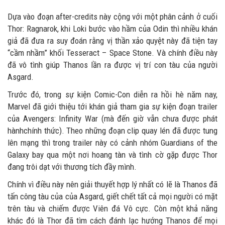
Dựa vào đoạn after-credits này cộng với một phân cảnh ở cuối
Thor: Ragnarok, khi Loki bước vào hầm của Odin thì nhiều khán
giả đã đưa ra suy đoán rằng vị thần xảo quyệt này đã tiện tay
“cầm nhầm” khối Tesseract – Space Stone. Và chính điều này
đã vô tình giúp Thanos lần ra được vị trí con tàu của người
Asgard.
Trước đó, trong sự kiện Comic-Con diễn ra hồi hè năm nay,
Marvel đã giới thiệu tới khán giả tham gia sự kiện đoạn trailer
của Avengers: Infinity War (mà đến giờ vẫn chưa được phát
hànhchính thức). Theo những đoạn clip quay lén đã được tung
lên mạng thì trong trailer này có cảnh nhóm Guardians of the
Galaxy bay qua một nơi hoang tàn và tình cờ gặp được Thor
đang trôi dạt với thương tích đầy mình.
Chính vì điều này nên giải thuyết hợp lý nhất có lẽ là Thanos đã
tấn công tàu của của Asgard, giết chết tất cả mọi người có mặt
trên tàu và chiếm được Viên đá Vô cực. Còn một khả năng
khác đó là Thor đã tìm cách đánh lạc hướng Thanos để mọi