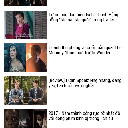
Từ cô con dâu hiền lành, Thanh Hằng
bỗng "tác oai tác quái" trong trailer
mới của Mẹ Chồng
Doanh thu phòng vé cuối tuần qua: The
Mummy "thảm bại" trước Wonder
Woman
[Review] I Can Speak: Nhẹ nhàng, đáng
yêu, hài hước và ý nghĩa
2017 - Năm thành công rực rỡ nhất đối
với dòng phim kinh dị trong lịch sử
điện ảnh