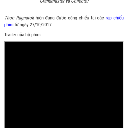
Grandmaster và Collector
Thor: Ragnarok
hiện đang được công chiếu tại các
rạp chiếu
phim
từ ngày 27/10/2017.
Trailer của bộ phim: