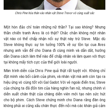
Chris Pine hóa thân vào nhân vật Steve Trevor vô cùng xuất sắc
Một hòn đảo chỉ toàn những nữ thần? Tại sao không? Nhưng
thần chiến tranh Ares là có thật? Chắc chắn không một nhân
vật nào có thể chấp nhận nổi sự thật này trừ Steve. Mặc dù
Steve không thực sự tin tưởng 100% về sự tồn tại cua Ares
nhưng anh vẫn để cho Diana đi cùng mình và dẫn dắt, hướng
dẫn Diana cách làm thế nào để chấp nhân và làm quen với thực
tại không mấy tích cực của thế giới loài người.
Màn trình diễn của Chris Pine quả thật rất tuyệt vời. Không chỉ
đặt mình vào bối cảnh của phim, và nhân vật mà anh còn tạo ra
hiệu ứng vô cùng tốt với Gal Gadot.Với vẻ ngoài điển trai, Steve
của chúng ta đã đốn tim của hàng nghìn fan nữ, nhưng chính vì
diễn xuất chân thật của chàng diễn viên mới tạo nên sức hút
cho bộ phim. Cách Steve chứng minh cho Diana rằng đàn ông
không phải ai cũng xấu chân thực đến nỗi mà các khán giả cảm