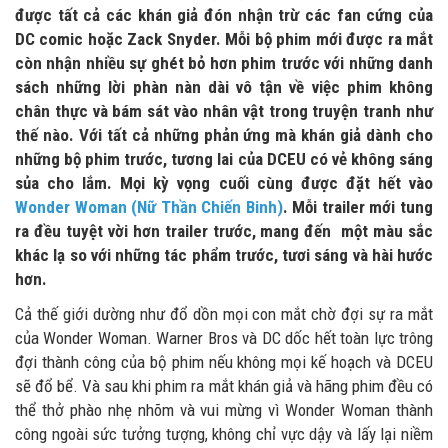
được tất cả các khán giả đón nhận trừ các fan cứng của
DC comic hoặc Zack Snyder. Mỗi bộ phim mới được ra mắt
còn nhận nhiều sự ghét bỏ hơn phim trước với những danh
sách những lời phàn nàn dài vô tận về việc phim không
chân thực và bám sát vào nhân vật trong truyện tranh như
thế nào. Với tất cả những phản ứng mà khán giả dành cho
những bộ phim trước, tương lai của DCEU có vẻ không sáng
sủa cho lắm. Mọi kỳ vọng cuối cùng được đặt hết vào
Wonder Woman (Nữ Thần Chiến Binh)
. Mỗi trailer mới tung
ra đều tuyệt vời hơn trailer trước, mang đến một màu sắc
khác lạ so với những tác phẩm trước, tươi sáng và hài hước
hơn.
Cả thế giới dường như đổ dồn mọi con mắt chờ đợi sự ra mắt
của Wonder Woman. Warner Bros và DC dốc hết toàn lực trông
đợi thành công của bộ phim nếu không mọi kế hoạch và DCEU
sẽ đổ bể. Và sau khi phim ra mắt khán giả và hãng phim đều có
thể thở phào nhẹ nhõm và vui mừng vì Wonder Woman thành
công ngoài sức tưởng tượng, không chỉ vực dậy và lấy lại niềm