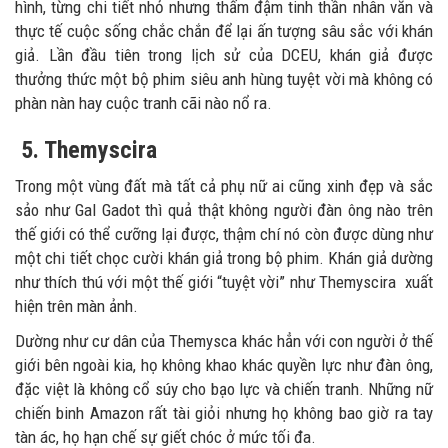
hình, từng chi tiết nhỏ nhưng thấm đậm tinh thần nhân văn và
thực tế cuộc sống chắc chắn để lại ấn tượng sâu sắc với khán
giả. Lần đầu tiên trong lịch sử của DCEU, khán giả được
thưởng thức một bộ phim siêu anh hùng tuyệt vời mà không có
phàn nàn hay cuộc tranh cãi nào nổ ra.
5. Themyscira
Trong một vùng đất mà tất cả phụ nữ ai cũng xinh đẹp và sắc
sảo như Gal Gadot thì quả thật không người đàn ông nào trên
thế giới có thể cưỡng lại được, thậm chí nó còn được dùng như
một chi tiết chọc cười khán giả trong bộ phim. Khán giả dường
như thích thú với một thế giới “tuyệt vời” như Themyscira xuất
hiện trên màn ảnh.
Dường như cư dân của Themysca khác hẳn với con người ở thế
giới bên ngoài kia, họ không khao khác quyền lực như đàn ông,
đặc việt là không cổ súy cho bạo lực và chiến tranh. Những nữ
chiến binh Amazon rất tài giỏi nhưng họ không bao giờ ra tay
tàn ác, họ hạn chế sự giết chóc ở mức tối đa.