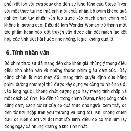
phải vật lộn với cửa xoay cho đên sự lung túng của Steve Trvor
với một thực tại mới mà anh mới chấp nhận, bộ phim không quá
nghiêm túc tuy nhiên vẫn tập trung vào mạch phim chính mà
không bị gượng gạo. Điều đó làm Wonder Woman trở thành một
tác phẩm hoàn hảo, cốt truyện vẫn được dẫn dắt mạch lạc kết
hợp các tình tiết hài hước nhẹ nhàng, logic, không quá lố.
6.Tính nhân văn
Bộ phim thưc sự đã mang đến cho khán giả những ý thông điệu
giàu tính nhân văn và những thước phim giàu cảm xúc. Đây
cũng chính là một thay đổi mang tính quyết định của hãng
phim, dường như mọi thứ được xây dựng vô cùng tự nhiên và đi
vào lòng người, không chút gượng gạo hay mang tính chắp vá
một cách cố tình. Nó đến từ trong chính Diana, nàng công chúa
dũng cảm, cách cư xử của cô quả thực cho người xem thấy cô
đến từ nơi ngập tràn yêu thương và lòng tốt. Khi không chiến
đấu, cô luôn cười với đôi mắt lấp lánh, điều đó có thể làm lay
động ngay cả những khán giả khó tính nhất.