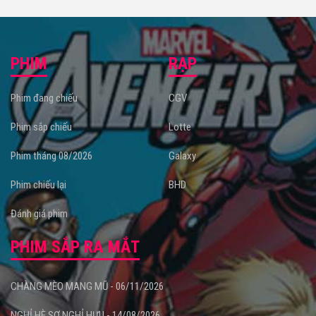
PHIM
RẠP
Phim đang chiếu
CGV
Phim sắp chiếu
Lotte
Phim tháng 08/2026
Galaxy
Phim chiếu lại
BHD
Đánh giá phim
PHIM SẮP RA MẮT
CHÀNG MÈO MANG MŨ - 06/11/2026
NGHỈ HÈ SỢ NGHỈ HƯU - 14/08/2026