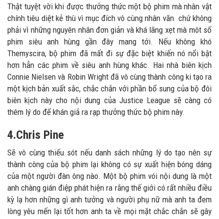
Thật tuyệt vời khi được thưởng thức một bộ phim mà nhân vật
chính tiêu diệt kẻ thù vì mục đích vô cùng nhân văn chứ không
phải vì những nguyên nhân đơn giản và khá lãng xẹt mà môt số
phim siêu anh hùng gần đây mang tới. Nếu không khó
Themyscira, bộ phim đã mất đi sự đặc biệt khiến nó nổi bật
hơn hẳn các phim về siêu anh hùng khác. Hai nhà biên kịch
Connie Nielsen và Robin Wright đã vô cùng thành công ki tạo ra
một kịch bản xuất sắc, chắc chắn với phần bổ sung của bộ đôi
biên kịch này cho nội dung của Justice League sẽ càng có
thêm lý do để khán giả ra rạp thưởng thức bộ phim này.
4.Chris Pine
Sẽ vô cùng thiếu sót nếu danh sách những lý do tạo nên sự
thành công của bộ phim lại không có sự xuất hiện bóng dáng
của một người đàn ông nào. Một bộ phim vói nội dung là một
anh chàng gián điệp phát hiện ra rằng thế giới có rất nhiều điều
kỳ lạ hơn những gì anh tưởng và người phụ nữ mà anh ta đem
lòng yêu mến lại tốt hơn anh ta về mọi mặt chắc chắn sẽ gây