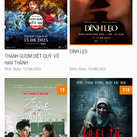
DÍNH LẸO
THANH GƯƠM DIỆT QUỶ: VÔ
HẠN THÀNH
Khởi chiếu: 11/08/2025
Khởi chiếu: 15/08/2025
13
T18