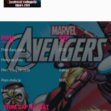
PHIM
RẠP
Phim đang chiếu
CGV
Phim sắp chiếu
Lotte
Phim tháng 08/2026
Galaxy
Phim chiếu lại
BHD
Đánh giá phim
PHIM SẮP RA MẮT