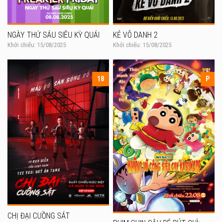
NGÀY THỨ SÁU SIÊU KỲ QUÁI
KẺ VÔ DANH 2
Khởi chiếu: 15/08/2025
Khởi chiếu: 15/08/2025
18
P
CHỊ ĐẠI CUỒNG SÁT