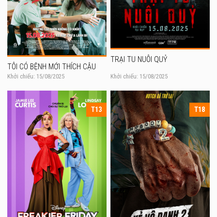
TRẠI TU NUÔI QUỶ
TÔI CÓ BỆNH MỚI THÍCH CẬU
Khởi chiếu: 15/08/2025
Khởi chiếu: 15/08/2025
T13
T18