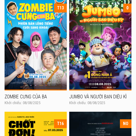
T13
0
ZOMBIE CƯNG CỦA BA
JUMBO VÀ NGƯỜI BẠN DIỆU KÌ
Khởi chiếu: 08/08/2025
Khởi chiếu: 08/08/2025
T16
NO