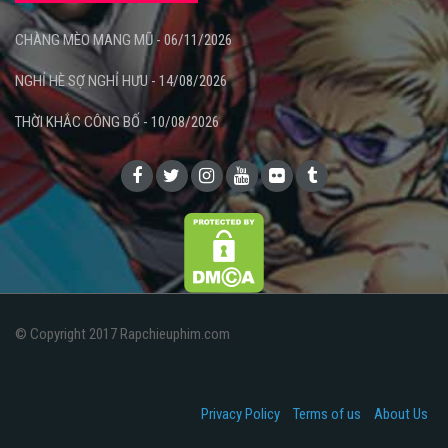
CHÀNG MÈO MANG MŨ - 06/11/2026
NGHỈ HÈ SỢ NGHỈ HƯU - 14/08/2026
THỜI KHẮC CÔNG BỐ - 10/08/2026
© Copyright 2017 Rapchieuphim.com
Privacy Policy
Terms of us
About Us