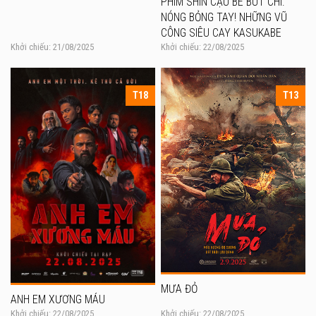
PHIM SHIN CẬU BÉ BÚT CHÌ:
NÓNG BỎNG TAY! NHỮNG VŨ
CÔNG SIÊU CAY KASUKABE
Khởi chiếu: 21/08/2025
Khởi chiếu: 22/08/2025
T18
T13
MƯA ĐỎ
ANH EM XƯƠNG MÁU
Khởi chiếu: 22/08/2025
Khởi chiếu: 22/08/2025