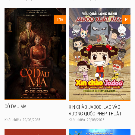
T16
P
CÔ DÂU MA
XIN CHÀO JADOO: LẠC VÀO
VƯƠNG QUỐC PHÉP THUẬT
Khởi chiếu: 29/08/2025
Khởi chiếu: 29/08/2025