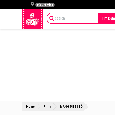
Hồ Chí Minh
Tìm kiếm
»
»
Home
Phim
MANG MẸ ĐI BỎ