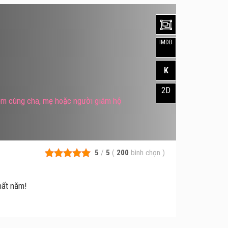
IMDB
K
2D
xem cùng cha, mẹ hoặc người giám hộ
5
/
5
(
200
bình chọn
)
hất năm!