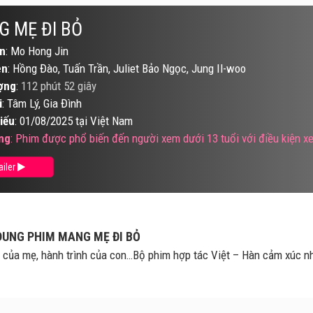
 MẸ ĐI BỎ
n
: Mo Hong Jin
ên
: Hồng Đào, Tuấn Trần, Juliet Bảo Ngọc, Jung Il-woo
ợng
:
112 phút 52 giây
i
: Tâm Lý, Gia Đình
iếu
: 01/08/2025 tại Việt Nam
ng
: Phim được phổ biến đến người xem dưới 13 tuổi với điều kiện 
ailer
DUNG PHIM MANG MẸ ĐI BỎ
 của mẹ, hành trình của con…Bộ phim hợp tác Việt – Hàn cảm xúc n