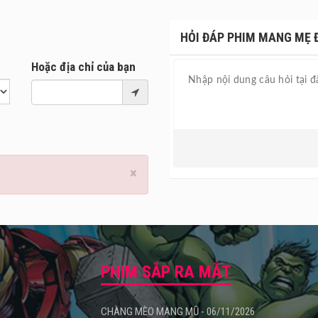
HỎI ĐÁP PHIM MANG MẸ ĐI
Hoặc địa chỉ của bạn
×
PHIM SẮP RA MẮT
CHÀNG MÈO MANG MŨ - 06/11/2026