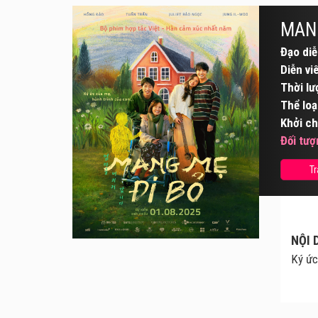
MANG
Đạo diễ
Diễn vi
Thời lư
Thể loạ
Khởi ch
Đối tượ
Tr
NỘI 
Ký ức