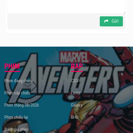
Gửi
PHIM
RẠP
Phim đang chiếu
CGV
Phim sắp chiếu
Lotte
Phim tháng 08/2026
Galaxy
Phim chiếu lại
BHD
Đánh giá phim