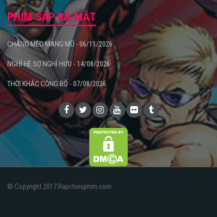
PHIM SẮP RA MẮT
CHÀNG MÈO MANG MŨ - 06/11/2026
NGHỈ HÈ SỢ NGHỈ HƯU - 14/08/2026
THỜI KHẮC CÔNG BỐ - 07/08/2026
© Copyright 2017 Rapchieuphim.com