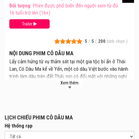
Đối tượng
: Phim được phổ biến đến người xem từ đủ
16 tuổi trở lên (16+)
Trailer
5
/
5
(
200
bình chọn
)
NỘI DUNG PHIM CÔ DÂU MA
Lấy cảm hứng từ vụ thảm sát tại một gia tộc bí ẩn ở Thái
Lan, Cô Dâu Ma kể về Yến, một cô dâu Việt bước vào hành
trình làm dâu trên đất Thái, nơi cô đối mặt với những nghi
Xem thêm
thức đáng sợ và những bí mật kinh hoàng đang chờ đợi.
LỊCH CHIẾU PHIM CÔ DÂU MA
Hệ thống rạp