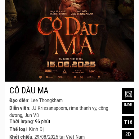
CÔ DÂU MA
Đạo diễn
: Lee Thongkham
IMDB
Diễn viên
: JJ Krissanapoom, rima thanh vy, công
dương, Jun Vũ
Thời lượng
:
96 phút
T16
Thể loại
: Kinh Dị
2D
Khởi chiếu
: 29/08/2025 tại Việt Nam