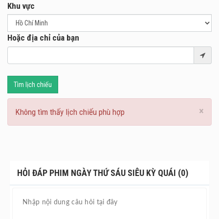
Khu vực
Freakier Friday/ Ngày Thứ Sáu Siêu Kỳ Quái dự kiến công
chiếu vào ngày 08.08.2025 tại các rạp chiếu phim trên
toàn quốc.
Hoặc địa chỉ của bạn
Tìm lịch chiếu
×
Không tìm thấy lịch chiếu phù hợp
HỎI ĐÁP PHIM NGÀY THỨ SÁU SIÊU KỲ QUÁI (0)