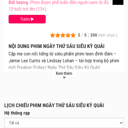
Đối tượng
: Phim được phổ biến đến người xem từ đủ
13 tuổi trở lên (13+)
Trailer
5
/
5
(
200
bình chọn
)
NỘI DUNG PHIM NGÀY THỨ SÁU SIÊU KỲ QUÁI
Cặp mẹ con nổi tiếng từ siêu phẩm phim teen đình đám –
Jamie Lee Curtis và Lindsay Lohan – tái hợp trong bộ phim
mới Freakier Friday/ Ngày Thứ Sáu Siêu Kỳ Quái!
Xem thêm
Năm 2003, Freaky Friday dưới sự chỉ đạo của đạo diễn
Mark Waters, với sự tham gia của hai ngôi sao Jamie Lee
Curtis và Lindsay Lohan, đã tạo nên cơn sốt tại các phòng
vé trên toàn thế giới, trở thành một tượng đài của dòng
phim tuổi teen.
LỊCH CHIẾU PHIM NGÀY THỨ SÁU SIÊU KỲ QUÁI
Hệ thống rạp
Sau hơn hai thập kỷ, Freakier Friday quay trở lại với phiên
bản còn điên rồ, rối ren và vui nhộn hơn bao giờ hết.