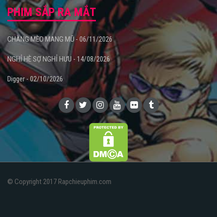
PHIM SẮP RA MẮT
CHÀNG MÈO MANG MŨ - 06/11/2026
NGHỈ HÈ SỢ NGHỈ HƯU - 14/08/2026
Digger - 02/10/2026
© Copyright 2017 Rapchieuphim.com