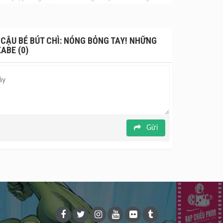
 một tiệm tạp hóa kỳ bí. Tại đây, họ phát hiện một
i giấu một bí mật đáng sợ. Trong lúc táy máy, Bo
lực tà ác. Bo biến thành “Bạo Chúa Bo” – phiên
 CẬU BÉ BÚT CHÌ: NÓNG BỎNG TAY! NHỮNG
hế giới. Liệu Shin và các bạn có kịp ngăn chặn Bo
ABE (0)
Gửi