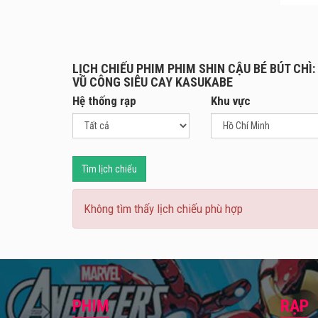
đầy ắ
chiếc
vô tì
bản s
LỊCH CHIẾU PHIM PHIM SHIN CẬU BÉ BÚT CHÌ
trước
VŨ CÔNG SIÊU CAY KASUKABE
Hệ thống rạp
Khu vực
Tìm lịch chiếu
Không tìm thấy lịch chiếu phù hợp
PHIM
RẠP