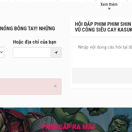
Xem thêm
p tiếng cười và điệu nhảy lại bất ngờ rẽ hướng khi Shin và Bo lạc vào
 balo hình... cái mũi và quyết định mua nó. Không ngờ, chiếc balo lạ
nh nhét một mảnh giấy lạ từ balo vào... mũi mình, đánh thức một thế 
HỎI ĐÁP PHIM PHIM SHIN
iêu nghịch ngợm, hung hãn với sức mạnh có thể làm rung chuyển cả t
: NÓNG BỎNG TAY! NHỮNG
VŨ CÔNG SIÊU CAY KASUK
 khi cậu gây ra đại họa cho Ấn Độ và toàn cầu?
Hoặc địa chỉ của bạn
×
PHIM SẮP RA MẮT