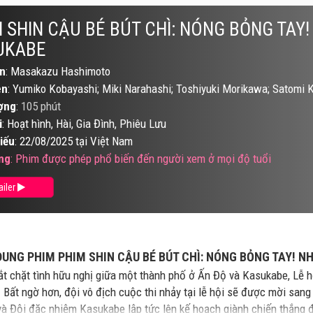
 SHIN CẬU BÉ BÚT CHÌ: NÓNG BỎNG TAY
UKABE
n
: Masakazu Hashimoto
ên
: Yumiko Kobayashi; Miki Narahashi; Toshiyuki Morikawa; Satomi 
ợng
:
105 phút
i
: Hoạt hình, Hài, Gia Đình, Phiêu Lưu
iếu
: 22/08/2025 tại Việt Nam
ng
: Phim được phép phổ biến đến người xem ở mọi độ tuổi
ailer
DUNG PHIM PHIM SHIN CẬU BÉ BÚT CHÌ: NÓNG BỎNG TAY! 
ắt chặt tình hữu nghị giữa một thành phố ở Ấn Độ và Kasukabe, Lễ h
. Bất ngờ hơn, đội vô địch cuộc thi nhảy tại lễ hội sẽ được mời sang
và Đội đặc nhiệm Kasukabe lập tức lên kế hoạch giành chiến thắng 