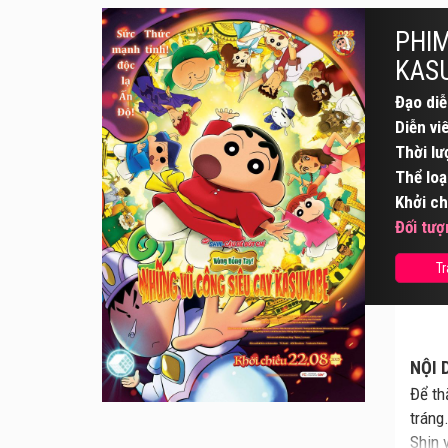
PHIM
KAS
Đạo diễ
Diễn vi
Thời lư
Thể loạ
Khởi ch
Đối tượ
Tr
NỘI 
Để th
tráng
Shin 