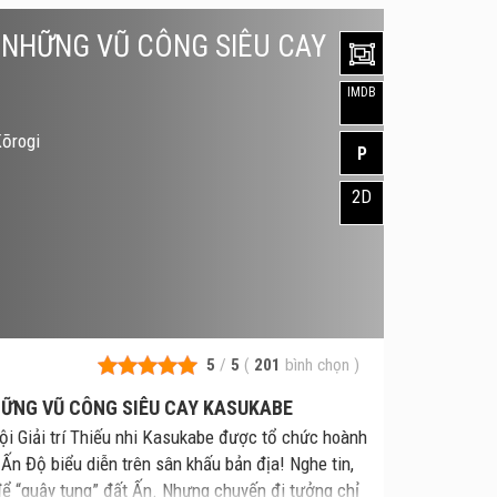
! NHỮNG VŨ CÔNG SIÊU CAY
IMDB
Kōrogi
P
2D
5
/
5
(
201
bình chọn
)
NHỮNG VŨ CÔNG SIÊU CAY KASUKABE
ội Giải trí Thiếu nhi Kasukabe được tổ chức hoành
 Ấn Độ biểu diễn trên sân khấu bản địa! Nghe tin,
để “quậy tung” đất Ấn. Nhưng chuyến đi tưởng chỉ