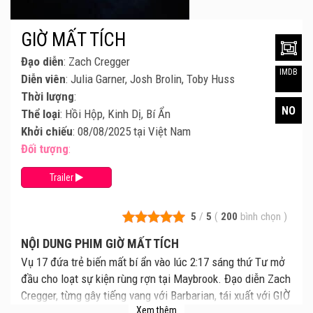
GIỜ MẤT TÍCH
Đạo diễn
: Zach Cregger
IMDB
Diễn viên
: Julia Garner, Josh Brolin, Toby Huss
Thời lượng
:
NO
Thể loại
: Hồi Hộp, Kinh Dị, Bí Ẩn
Khởi chiếu
: 08/08/2025 tại Việt Nam
Đối tượng
:
Trailer
5
/
5
(
200
bình chọn
)
NỘI DUNG PHIM GIỜ MẤT TÍCH
Vụ 17 đứa trẻ biến mất bí ẩn vào lúc 2:17 sáng thứ Tư mở
đầu cho loạt sự kiện rùng rợn tại Maybrook. Đạo diễn Zach
Cregger, từng gây tiếng vang với Barbarian, tái xuất với GIỜ
Xem thêm
MẤT TÍCH, ra mắt tháng 8 này.