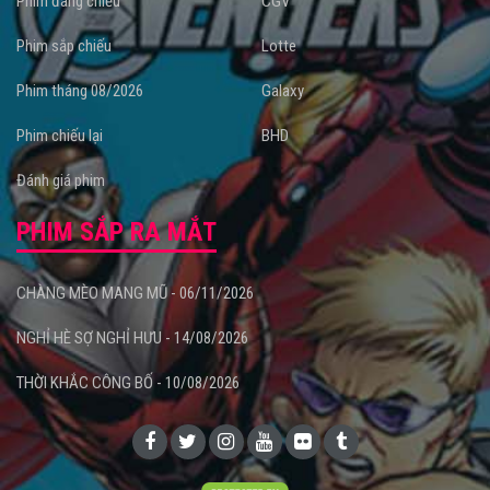
Phim đang chiếu
CGV
Phim sắp chiếu
Lotte
Phim tháng 08/2026
Galaxy
Phim chiếu lại
BHD
Đánh giá phim
PHIM SẮP RA MẮT
CHÀNG MÈO MANG MŨ - 06/11/2026
NGHỈ HÈ SỢ NGHỈ HƯU - 14/08/2026
THỜI KHẮC CÔNG BỐ - 10/08/2026