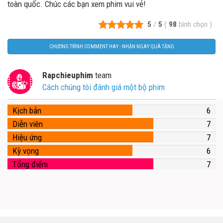
toàn quốc. Chúc các bạn xem phim vui vẻ!
5
/
5
(
98
bình chọn
)
CHƯƠNG TRÌNH COMMENT HAY - NHẬN NGAY QUÀ TẶNG
Rapchieuphim
team
Cách chúng tôi đánh giá một bộ phim
Kịch bản
6
Diễn viên
7
Hiệu ứng
7
Kỳ vọng
6
Tổng điểm
7