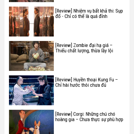
[Review] Nhiệm vụ bất khả thi: Sụp
đổ - Chỉ có thể là quá đỉnh
[Review] Zombie đại hạ giá –
Thiếu chất lượng, thừa lầy lội
[Review] Huyền thoại Kung Fu –
Chỉ hài hước thôi chưa đủ
[Review] Corgi: Những chú chó
hoàng gia – Chưa thực sự phù hợp
với trẻ em dưới 16 tuổi