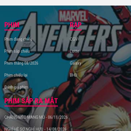
PHIM
RẠP
Phim đang chiếu
CGV
Phim sắp chiếu
Lotte
Phim tháng 08/2026
Galaxy
Phim chiếu lại
BHD
Đánh giá phim
PHIM SẮP RA MẮT
CHÀNG MÈO MANG MŨ - 06/11/2026
NGHỈ HÈ SỢ NGHỈ HƯU - 14/08/2026