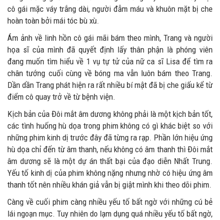
cô gái mặc váy trắng dài, người đẫm máu và khuôn mặt bị che
hoàn toàn bởi mái tóc bù xù.
Ám ảnh về linh hồn cô gái mãi bám theo mình, Trang và người
họa sĩ của mình đã quyết định lấy thân phận là phóng viên
đang muốn tìm hiểu về 1 vụ tự tử của nữ ca sĩ Lisa để tìm ra
chân tướng cuối cùng về bóng ma vẫn luôn bám theo Trang.
Dần dần Trang phát hiện ra rất nhiều bí mật đã bị che giấu kể từ
điểm cô quay trở về từ bệnh viện.
Kịch bản của Đôi mắt âm dương không phải là một kịch bản tốt,
các tình huống hù dọa trong phim không có gì khác biệt so với
những phim kinh dị trước đây đã từng ra rạp. Phần lớn hiệu ứng
hù dọa chỉ đến từ âm thanh, nếu không có âm thanh thì Đôi mắt
âm dương sẽ là một dự án thất bại của đạo diễn Nhất Trung.
Yếu tố kinh dị của phim không nặng nhưng nhờ có hiệu ứng âm
thanh tốt nên nhiều khán giả vẫn bị giật mình khi theo dõi phim.
Càng về cuối phim càng nhiều yếu tố bất ngờ với những cú bẻ
lái ngoạn mục. Tuy nhiên do lạm dụng quá nhiều yếu tố bất ngờ,