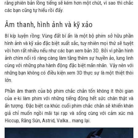
rằng phiên bản lồng tiếng sẽ kém hơn một chút, vì sao thì chắc
các bạn cũng tự hiểu rồi đấy.
Âm thanh, hình ảnh và kỹ xảo
Bí kíp luyện rồng: Vùng đất bí ẩn là một bộ phim sở hữu phần
hình ảnh và kỹ xảo đặc biệt xuất sắc, tuy nhiên mọi thứ sẽ tuyệt
vời hơn rất nhiều nếu như các bạn xem bản 3D. Bởi vì phần hình
ảnh chìm nổi rõ ràng càng làm tăng thêm sự huyền ảo, lung linh
cùng với những pha hành động đặc biệt mãn nhãn. Vậy nên với
những bạn không có điều kiện xem 3D thực sự là một thiệt thòi
lớn.
Phần âm thanh của bộ phim chắc chắn tốn không ít thời gian
của e-ki làm phim với những tiếng động hết sức chân thật và
ấn tượng. Đặc biệt ca khúc cuối phim chắc chắn sẽ khiến khán
giả chỉ muốn ngồi mãi tại rạp và sống cùng với cảm xúc mà
Hiccup, Răng Sún, Astrid, Valka… mang lại.