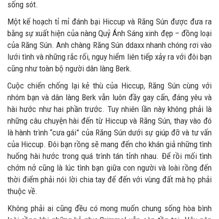
sống sót.
Một kế hoạch tỉ mỉ đánh bại Hiccup và Răng Sún được đưa ra
bằng sự xuất hiện của nàng Quỷ Ánh Sáng xinh đẹp – đồng loại
của Răng Sún. Anh chàng Răng Sún ddaxx nhanh chóng rơi vào
lưới tình và những rắc rối, nguy hiểm liên tiếp xảy ra với đôi bạn
cũng như toàn bộ người dân làng Berk.
Cuộc chiến chống lại kẻ thù của Hiccup, Răng Sún cùng với
nhóm bạn và dân làng Berk vẫn luôn đầy gay cấn, đáng yêu và
hài hước như hai phần trước. Tuy nhiên lần này không phải là
những câu chuyện hài đến từ Hiccup và Răng Sún, thay vào đó
là hành trình “cưa gái” của Răng Sún dưới sự giúp đỡ và tư vấn
của Hiccup. Đôi bạn rồng sẽ mang đến cho khán giả những tình
huống hài hước trong quá trình tán tỉnh nhau. Để rồi mối tình
chớm nở cũng là lúc tình bạn giữa con người và loài rồng đến
thời điểm phải nói lời chia tay để đến với vùng đất mà họ phải
thuộc về.
Không phải ai cũng đều có mong muốn chung sống hòa bình