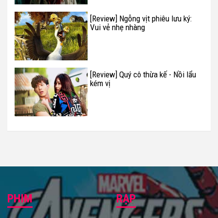
[Review] Ngỗng vịt phiêu lưu ký:
Vui vẻ nhẹ nhàng
[Review] Quý cô thừa kế - Nồi lẩu
kém vị
PHIM
RẠP