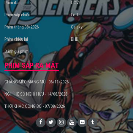
Phim đang chiếu
CGV
Phim sắp chiếu
Lotte
Phim tháng 08/2026
Galaxy
Phim chiếu lại
BHD
Đánh giá phim
PHIM SẮP RA MẮT
CHÀNG MÈO MANG MŨ - 06/11/2026
NGHỈ HÈ SỢ NGHỈ HƯU - 14/08/2026
THỜI KHẮC CÔNG BỐ - 07/08/2026