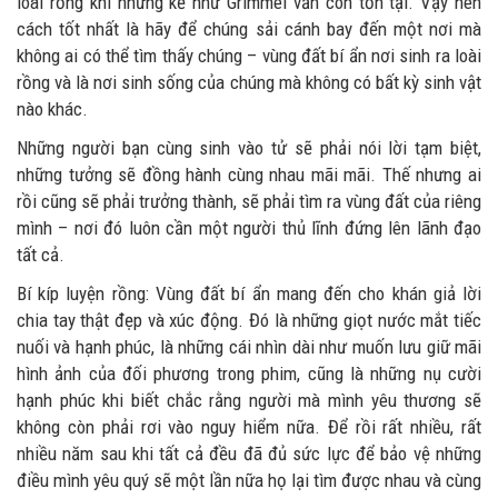
loài rồng khi những kẻ như Grimmel vẫn còn tồn tại. Vậy nên
cách tốt nhất là hãy để chúng sải cánh bay đến một nơi mà
không ai có thể tìm thấy chúng – vùng đất bí ẩn nơi sinh ra loài
rồng và là nơi sinh sống của chúng mà không có bất kỳ sinh vật
nào khác.
Những người bạn cùng sinh vào tử sẽ phải nói lời tạm biệt,
những tưởng sẽ đồng hành cùng nhau mãi mãi. Thế nhưng ai
rồi cũng sẽ phải trưởng thành, sẽ phải tìm ra vùng đất của riêng
mình – nơi đó luôn cần một người thủ lĩnh đứng lên lãnh đạo
tất cả.
Bí kíp luyện rồng: Vùng đất bí ẩn mang đến cho khán giả lời
chia tay thật đẹp và xúc động. Đó là những giọt nước mắt tiếc
nuối và hạnh phúc, là những cái nhìn dài như muốn lưu giữ mãi
hình ảnh của đối phương trong phim, cũng là những nụ cười
hạnh phúc khi biết chắc rằng người mà mình yêu thương sẽ
không còn phải rơi vào nguy hiểm nữa. Để rồi rất nhiều, rất
nhiều năm sau khi tất cả đều đã đủ sức lực để bảo vệ những
điều mình yêu quý sẽ một lần nữa họ lại tìm được nhau và cùng