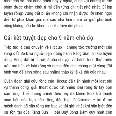
đỉnh cao với nội dung phim đầy ý nghĩa, cùng với những thước
phim được chăm chút tỉ mỉ đến từng chi tiết nhỏ nhất. Bí kíp
luyện rồng: Vùng đất bí ẩn không chỉ nhận được lời khen ngợi
đến từ phía khán giả, mà các nhà làm phim và giới phê bình
cũng không tiếc lời khen sau khi theo dõi phim.
Cái kết tuyệt đẹp cho 9 năm chờ đợi
Tiếp tục là câu chuyện về Hiccup – chàng tộc trưởng mới của
vùng đất Berk và người bạn đồng hành Răng Sún. Bí kíp luyện
rồng: Vùng đất bí ẩn sẽ là câu chuyện về hành trình thực hiện
ước mơ bảo vệ loài rồng và mang đến cho chúng một vùng đất
bình yên để sinh sống sau những thập kỷ là kẻ thù của nhau.
Quân đoàn giải cứu rồng của Hiccup đã tiến hành một loạt phi
vụ thành công, giải thoát được rất nhiều loài rồng từ tay bọn
săn rồng. Thế nhưng chính điều này đã khiến Berk trở thành
mục tiêu của bọn săn rồng, đặc biệt là Grimmel – kẻ được
mệnh danh gã săn rồng tàn bạo và tài giỏi nhất khi hắn biết đến
sự tồn tại của Răng Sún – loài Quỷ Bóng Đêm duy nhất còn