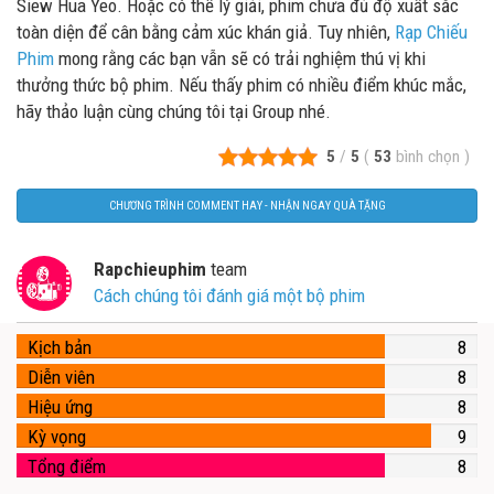
Siew Hua Yeo. Hoặc có thể lý giải, phim chưa đủ độ xuất sắc
toàn diện để cân bằng cảm xúc khán giả. Tuy nhiên,
Rạp Chiếu
Phim
mong rằng các bạn vẫn sẽ có trải nghiệm thú vị khi
thưởng thức bộ phim. Nếu thấy phim có nhiều điểm khúc mắc,
hãy thảo luận cùng chúng tôi tại Group nhé.
5
/
5
(
53
bình chọn
)
CHƯƠNG TRÌNH COMMENT HAY - NHẬN NGAY QUÀ TẶNG
Rapchieuphim
team
Cách chúng tôi đánh giá một bộ phim
Kịch bản
8
Diễn viên
8
Hiệu ứng
8
Kỳ vọng
9
Tổng điểm
8