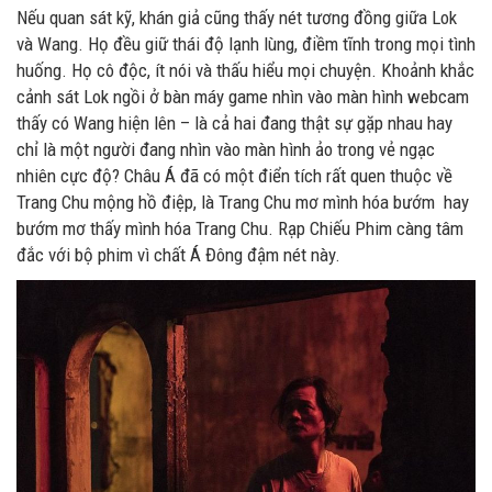
Nếu quan sát kỹ, khán giả cũng thấy nét tương đồng giữa Lok
và Wang. Họ đều giữ thái độ lạnh lùng, điềm tĩnh trong mọi tình
huống. Họ cô độc, ít nói và thấu hiểu mọi chuyện. Khoảnh khắc
cảnh sát Lok ngồi ở bàn máy game nhìn vào màn hình webcam
thấy có Wang hiện lên – là cả hai đang thật sự gặp nhau hay
chỉ là một người đang nhìn vào màn hình ảo trong vẻ ngạc
nhiên cực độ? Châu Á đã có một điển tích rất quen thuộc về
Trang Chu mộng hồ điệp, là Trang Chu mơ mình hóa bướm hay
bướm mơ thấy mình hóa Trang Chu. Rạp Chiếu Phim càng tâm
đắc với bộ phim vì chất Á Đông đậm nét này.