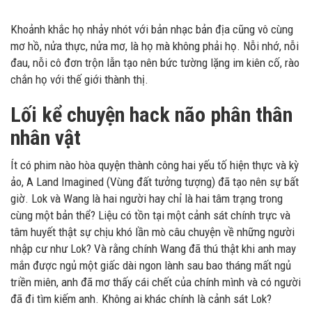
Khoảnh khắc họ nhảy nhót với bản nhạc bản địa cũng vô cùng
mơ hồ, nửa thực, nửa mơ, là họ mà không phải họ. Nỗi nhớ, nỗi
đau, nỗi cô đơn trộn lẫn tạo nên bức tường lặng im kiên cố, rào
chắn họ với thế giới thành thị.
Lối kể chuyện hack não phân thân
nhân vật
Ít có phim nào hòa quyện thành công hai yếu tố hiện thực và kỳ
ảo, A Land Imagined (Vùng đất tưởng tượng) đã tạo nên sự bất
giờ. Lok và Wang là hai người hay chỉ là hai tâm trạng trong
cùng một bản thể? Liệu có tồn tại một cảnh sát chính trực và
tâm huyết thật sự chịu khó lần mò câu chuyện về những người
nhập cư như Lok? Và rằng chính Wang đã thú thật khi anh may
mắn được ngủ một giấc dài ngon lành sau bao tháng mất ngủ
triền miên, anh đã mơ thấy cái chết của chính mình và có người
đã đi tìm kiếm anh. Không ai khác chính là cảnh sát Lok?