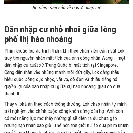
Bộ phim sâu sắc về người nhập cư.
Dân nhập cư nhỏ nhoi giữa lòng
phố thị hào nhoáng
Phim khoác lớp áo trinh thám khi theo chân viên cảnh sát Lok
truy tìm nguyên nhân mất tích của anh công nhân Wang – một
dân nhập cư xuất xứ Trung Quốc bị mất tích tại Singapore.
Càng dấn thân vào những manh mối đứt gãy, Lok càng thấu
hiểu cuộc sống cực nhọc, vất vả, cô đơn và thiếu tiếng nói
quyền lợi của dân nhập cư giữa sự hào nhoáng, giàu có của
thành thị.
Thay vì phá án theo cách thông thường, Lok chấp nhận tự mình
trải nghiệm vào chính cuộc sống khốn cùng của họ. Anh còn
có một năng lực mơ thấy những gì sẽ diễn ra dù chưa gặp
những nạn nhân bao giờ. Thế nên thế giới hư ảo của phim khiến
người xem không bị nhàm chán bởi một câu chuyện mang bản