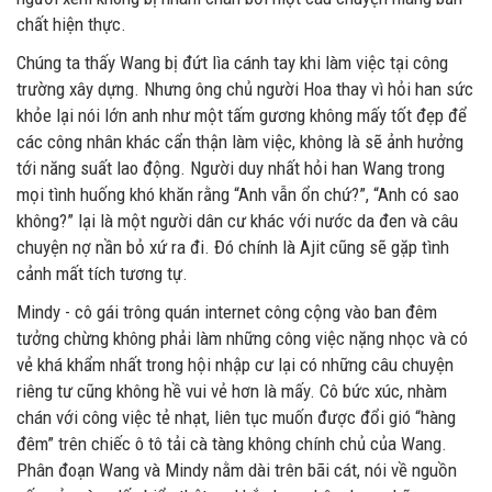
chất hiện thực.
Chúng ta thấy Wang bị đứt lìa cánh tay khi làm việc tại công
trường xây dựng. Nhưng ông chủ người Hoa thay vì hỏi han sức
khỏe lại nói lớn anh như một tấm gương không mấy tốt đẹp để
các công nhân khác cẩn thận làm việc, không là sẽ ảnh hưởng
tới năng suất lao động. Người duy nhất hỏi han Wang trong
mọi tình huống khó khăn rằng “Anh vẫn ổn chứ?”, “Anh có sao
không?” lại là một người dân cư khác với nước da đen và câu
chuyện nợ nần bỏ xứ ra đi. Đó chính là Ajit cũng sẽ gặp tình
cảnh mất tích tương tự.
Mindy - cô gái trông quán internet công cộng vào ban đêm
tưởng chừng không phải làm những công việc nặng nhọc và có
vẻ khá khẩm nhất trong hội nhập cư lại có những câu chuyện
riêng tư cũng không hề vui vẻ hơn là mấy. Cô bức xúc, nhàm
chán với công việc tẻ nhạt, liên tục muốn được đổi gió “hàng
đêm” trên chiếc ô tô tải cà tàng không chính chủ của Wang.
Phân đoạn Wang và Mindy nằm dài trên bãi cát, nói về nguồn