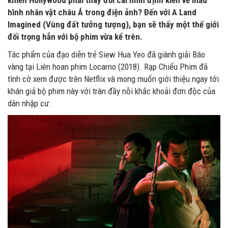
khiến Hollywood phải thay đổi cái nhìn định kiến về mẫu
hình nhân vật châu Á trong điện ảnh? Đến với A Land
Imagined (Vùng đất tưởng tượng), bạn sẽ thấy một thế giới
đối trọng hẳn với bộ phim vừa kể trên.
Tác phẩm của đạo diễn trẻ Siew Hua Yeo đã giành giải Báo
vàng tại Liên hoan phim Locarno (2018). Rạp Chiếu Phim đã
tình cờ xem được trên Netflix và mong muốn giới thiệu ngay tới
khán giả bộ phim này với tràn đầy nỗi khắc khoải đơn độc của
dân nhập cư.