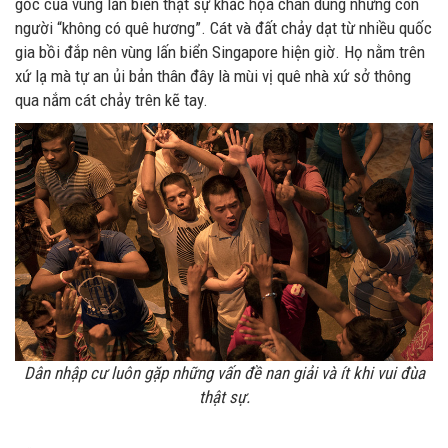
gốc của vùng lấn biển thật sự khắc họa chân dung những con
người “không có quê hương”. Cát và đất chảy dạt từ nhiều quốc
gia bồi đắp nên vùng lấn biển Singapore hiện giờ. Họ nằm trên
xứ lạ mà tự an ủi bản thân đây là mùi vị quê nhà xứ sở thông
qua nắm cát chảy trên kẽ tay.
Dân nhập cư luôn gặp những vấn đề nan giải và ít khi vui đùa
thật sự.