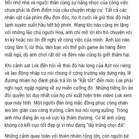
Nỗi nhớ nhà và người thân cùng sự nặng nhọc của công việc
chưa phải là đỉnh điểm của câu chuyện nhập cư. Tất cả các
nhân vật của phim đều đơn độc, họ ít cười và giữ thái độ mặt
lạnh xuyên suốt hầu hết bộ phim. Wang khi nào cũng im lặng
với những lão chủ người Hoa, anh chỉ mở lời khi trò chuyện với
tri kỷ hoặc nói lời đề nghị về công việc của mình. Anh lúc nào
cũng lầm lì, lủi thủi, làm bạn với thế giới game ảo hàng đêm
mất ngủ, dù anh chơi rất dở và đêm nào cũng bị giết thảm hại.
Khi cảnh sát Lok đến hỏi về thái độ hài lòng của Ajit nói riêng
và lao động nhập cư nói chung ở công trường xây dựng này, lẽ
đương nhiên họ đành phải trả lời là “Rất tốt” đến mức Lok phải
nghi ngờ, ngập ngừng về sự miễn cưỡng đó. Những tiếng ồn ào
đòi quyền lợi duy nhất của họ chỉ xuất hiện trên video Lok xem
qua máy tính. Một người đàn ông mặc đồng phục công nhân
leo lên giàn cao công trường, cầm loa nói vọng xuống. Trông
anh như đang ăn vạ và cực kỳ thảm thương. Có lẽ anh cũng
không có kết cục tốt đẹp gì vì như đang “lấy trứng chọi đá”.
Những cảnh quay toàn với thiên nhiên rộng lớn, con người bé