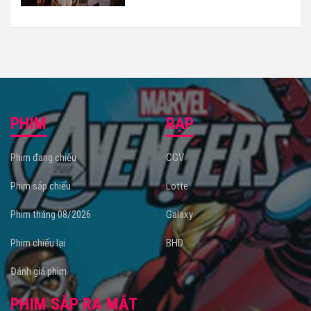
PHIM
RẠP
Phim đang chiếu
CGV
Phim sắp chiếu
Lotte
Phim tháng 08/2026
Galaxy
Phim chiếu lại
BHD
Đánh giá phim
PHIM SẮP RA MẮT