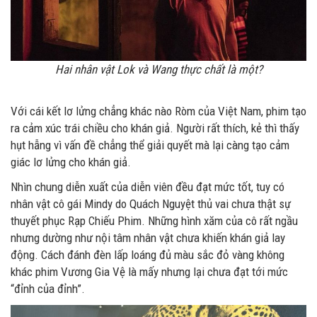
Hai nhân vật Lok và Wang thực chất là một?
Với cái kết lơ lửng chẳng khác nào Ròm của Việt Nam, phim tạo
ra cảm xúc trái chiều cho khán giả. Người rất thích, kẻ thì thấy
hụt hẫng vì vấn đề chẳng thể giải quyết mà lại càng tạo cảm
giác lơ lửng cho khán giả.
Nhìn chung diễn xuất của diễn viên đều đạt mức tốt, tuy có
nhân vật cô gái Mindy do Quách Nguyệt thủ vai chưa thật sự
thuyết phục Rạp Chiếu Phim. Những hình xăm của cô rất ngầu
nhưng dường như nội tâm nhân vật chưa khiến khán giả lay
động. Cách đánh đèn lấp loáng đủ màu sắc đỏ vàng không
khác phim Vương Gia Vệ là mấy nhưng lại chưa đạt tới mức
“đỉnh của đỉnh”.