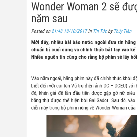
Wonder Woman 2 sẽ đượ
năm sau
Posted on
21:48 18/10/2017
in
Tin Tức
by
Thủy Tiên
Mới đây, nhiều bài báo nước ngoài đưa tin hãn
chuẩn bị cuối cùng và chính thức bắt tay vào 
Nhiều nguồn tin cũng cho rằng bộ phim sẽ lấy bố
Vào năm ngoái, hãng phim này đã chính thức khởi đ
biết đến với cái tên Vũ trụ điện ảnh DC – DCEU) với
đó, khán giả đã lần đầu tiên được gặp gỡ nữ siê
bằng thịt được thể hiện bởi Gal Gadot. Sau đó, vào m
diễn này trong bộ phim riêng về Wonder Woman của 