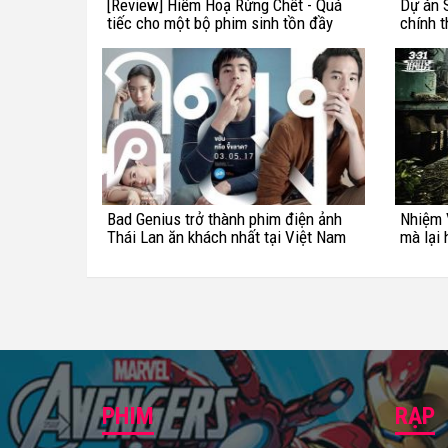
[Review] Hiểm Hoạ Rừng Chết - Quá
Dự án S
tiếc cho một bộ phim sinh tồn đầy
chính 
tiềm năng
Bad Genius trở thành phim điện ảnh
Nhiệm 
Thái Lan ăn khách nhất tại Việt Nam
mà lại 
PHIM
RẠP