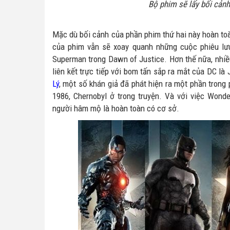
Bộ phim sẽ lấy bối cản
Mặc dù bối cảnh của phần phim thứ hai này hoàn t
của phim vẫn sẽ xoay quanh những cuộc phiêu lưu
Superman trong Dawn of Justice. Hơn thế nữa, nh
liên kết trực tiếp với bom tấn sắp ra mắt của DC l
Lý
, một số khán giả đã phát hiện ra một phần trong
1986, Chernobyl ở trong truyện. Và với việc Won
người hâm mộ là hoàn toàn có cơ sở.