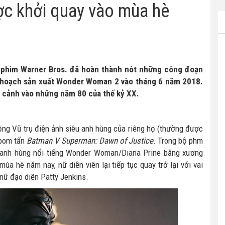
c khởi quay vào mùa hè
g phim Warner Bros. đã hoàn thành nôt những công đoạn
kế hoạch sản xuất Wonder Woman 2 vào tháng 6 năm 2018.
i cảnh vào những năm 80 của thế kỷ XX.
ộng Vũ trụ điện ảnh siêu anh hùng của riêng họ (thường được
 bom tấn
Batman V Superman: Dawn of Justice
. Trong bộ phm
u anh hùng nổi tiếng Wonder Woman/Diana Prine bằng xương
ùa hè năm nay, nữ diễn viên lại tiếp tục quay trở lại với vai
nữ đạo diễn Patty Jenkins.