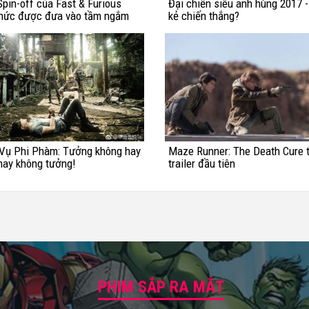
pin-off của Fast & Furious
Đại chiến siêu anh hùng 2017 -
thức được đưa vào tầm ngắm
kẻ chiến thắng?
Vụ Phi Phàm: Tưởng không hay
Maze Runner: The Death Cure t
hay không tưởng!
trailer đầu tiên
PHIM SẮP RA MẮT