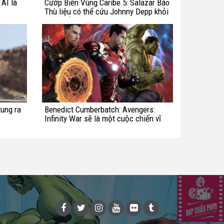
 AI là
Cướp Biển Vùng Caribe 5: Salazar Báo
Thù liệu có thể cứu Johnny Depp khỏi
"vực thẳm"?
ung ra
Benedict Cumberbatch: Avengers:
Infinity War sẽ là một cuộc chiến vĩ
đại