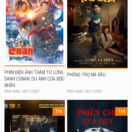
PHIM ĐIỆN ẢNH THÁM TỬ LỪNG
PHÒNG TRỌ MA BẦU
DANH CONAN: DƯ ẢNH CỦA ĐỘC
NHÃN
Khởi chiếu: 28/11/2025
Khởi chiếu: 28/11/2025
T16
T18