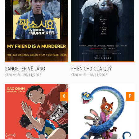
GANGSTER VỀ LÀNG
PHIÊN CHỢ CỦA QUỶ
Khởi chiếu: 28/11/2025
Khởi chiếu: 28/11/2025
0
P