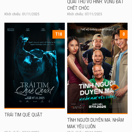
QUÁI THÚ VÔ HÌNH: VÙNG ĐẤT
CHẾT CHÓC
Khởi chiếu: 01/11/2025
Khởi chiếu: 07/11/2025
T18
0
TRÁI TIM QUÈ QUẶT
TÌNH NGƯỜI DUYÊN MA: NHẮM
MAK YÊU LUÔN