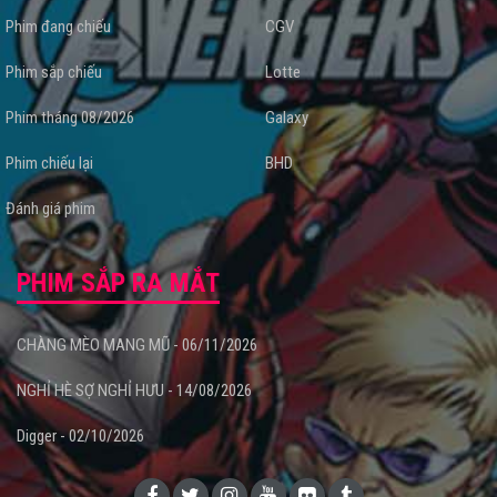
Phim đang chiếu
CGV
Phim sắp chiếu
Lotte
Phim tháng 08/2026
Galaxy
Phim chiếu lại
BHD
Đánh giá phim
PHIM SẮP RA MẮT
CHÀNG MÈO MANG MŨ - 06/11/2026
NGHỈ HÈ SỢ NGHỈ HƯU - 14/08/2026
Digger - 02/10/2026