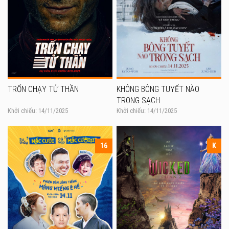
TRỐN CHẠY TỬ THẦN
KHÔNG BÔNG TUYẾT NÀO
TRONG SẠCH
Khởi chiếu: 14/11/2025
Khởi chiếu: 14/11/2025
16
K