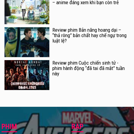
– anime đáng xem khi bạn còn trẻ
Review phim Bản năng hoang dại –
“thả rông” bản chất hay chế ngự trong
luật lệ?
Review phim Cuộc chiến sinh tử -
phim hành động “đã tai đã mắt” tuần
này
PHIM
RẠP