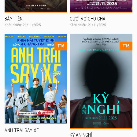
BẪY TIỀN
CƯỚI VỢ CHO CHA
Khởi chiếu: 21/11/2025
Khởi chiếu: 21/11/2025
T16
T16
ANH TRAI SAY XE
KỲ AN NGHỈ