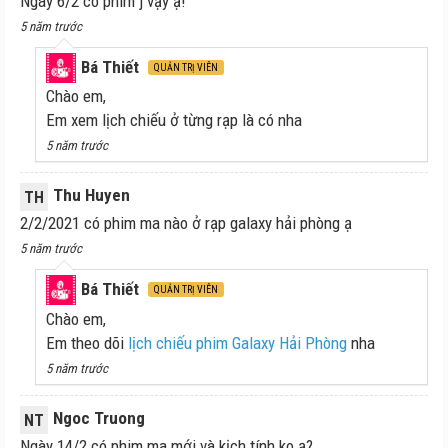
Ngày 6/2 có phim j vậy ạ!
5 năm trước
Bá Thiết
QUẢN TRỊ VIÊN
Chào em,
Em xem lịch chiếu ở từng rạp là có nha
5 năm trước
Thu Huyen
TH
2/2/2021 có phim ma nào ở rạp galaxy hải phòng ạ
5 năm trước
Bá Thiết
QUẢN TRỊ VIÊN
Chào em,
Em theo dõi
lịch chiếu phim Galaxy Hải Phòng
nha
5 năm trước
Ngoc Truong
NT
Ngày 14/2 có phim ma mới và kịch tính ko ạ?