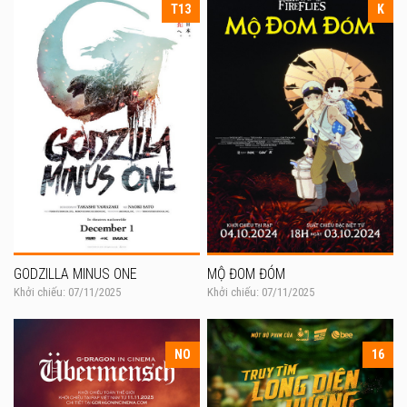
T13
K
GODZILLA MINUS ONE
MỘ ĐOM ĐÓM
Khởi chiếu: 07/11/2025
Khởi chiếu: 07/11/2025
NO
16