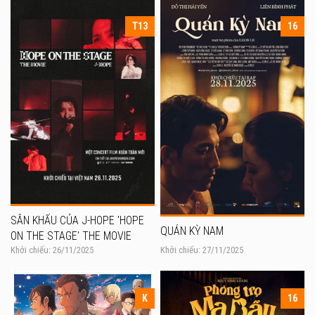
T13
16
SÂN KHẤU CỦA J-HOPE 'HOPE
QUÁN KỲ NAM
ON THE STAGE' THE MOVIE
Khởi chiếu: 26/11/2025
Khởi chiếu: 27/11/2025
K
16