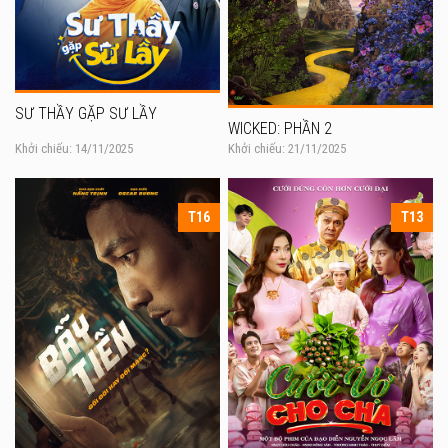
SƯ THẦY GẶP SƯ LẦY
WICKED: PHẦN 2
Khởi chiếu: 14/11/2025
Khởi chiếu: 21/11/2025
T16
T13