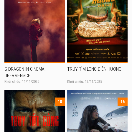
G-DRAGON IN CINEMA:
TRUY TÌM LONG DIÊN HƯƠNG
ÜBERMENSCH
Khởi chiếu: 11/11/2025
Khởi chiếu: 12/11/2025
18
16