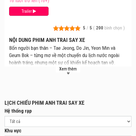
16 tuổi trở lên (16+)
Trailer
5
/
5
(
200
bình chọn
)
NỘI DUNG PHIM ANH TRAI SAY XE
Bốn người bạn thân – Tae Jeong, Do Jin, Yeon Min và
Geum Bok – từng mơ về một chuyến du lịch nước ngoài
hoành tráng, nhưng một sự cố khiến kế hoạch tan vỡ.
Xem thêm
Nhiều năm sau, dù đã lớn tuổi hơn nhưng vẫn đầy nhiệt
huyết, họ cuối cùng thực hiện chuyến đi đã ấp ủ bấy lâu.
Ban đầu được lên kế hoạch như một kỳ nghỉ thư thái,
nhưng chuyến du lịch đến Thái Lan bất ngờ hóa thành cơn
lốc hỗn độn, đầy những tình huống ngớ ngẩn đến buồn
LỊCH CHIẾU PHIM ANH TRAI SAY XE
cười, và những cảm xúc sâu kín từ lâu bị chôn vùi cũng trỗi
Hệ thống rạp
dậy. Khi vấp phải hàng loạt tai nạn, chuyến đi đầu tiên
cùng nhau biến thành một hành trình ngoạn mục – đáng
nhớ cả đời.
Khu vực