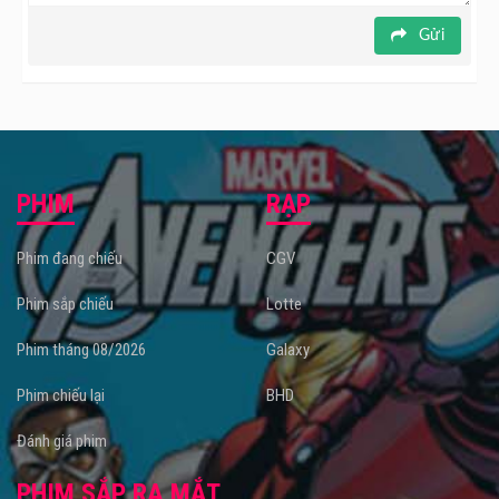
Gửi
PHIM
RẠP
Phim đang chiếu
CGV
Phim sắp chiếu
Lotte
Phim tháng 08/2026
Galaxy
Phim chiếu lại
BHD
Đánh giá phim
PHIM SẮP RA MẮT