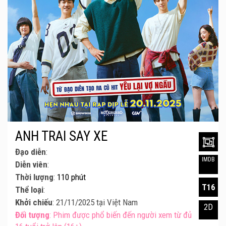
ANH TRAI SAY XE
Đạo diễn
:
IMDB
Diễn viên
:
Thời lượng
:
110 phút
T16
Thể loại
:
Khởi chiếu
: 21/11/2025 tại Việt Nam
2D
Đối tượng
: Phim được phổ biến đến người xem từ đủ