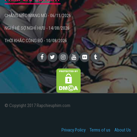
CHÀNG MÈO MANG MŨ - 06/11/2026
NGHỈ HÈ SỢ NGHỈ HƯU - 14/08/2026
THỜI KHẮC CÔNG BỐ - 10/08/2026
© Copyright 2017 Rapchieuphim.com
Privacy Policy
Terms of us
About Us