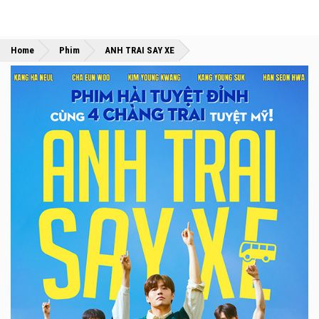
»
»
Home
Phim
ANH TRAI SAY XE