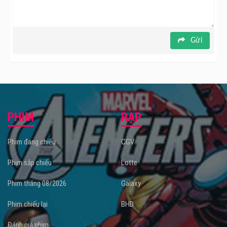
Gửi
PHIM
RẠP
Phim đang chiếu
CGV
Phim sắp chiếu
Lotte
Phim tháng 08/2026
Galaxy
Phim chiếu lại
BHD
Đánh giá phim