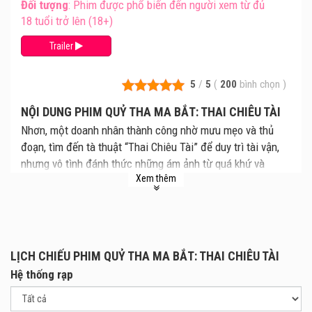
Đối tượng
: Phim được phổ biến đến người xem từ đủ
18 tuổi trở lên (18+)
Trailer
5
/
5
(
200
bình chọn
)
NỘI DUNG PHIM QUỶ THA MA BẮT: THAI CHIÊU TÀI
Nhơn, một doanh nhân thành công nhờ mưu mẹo và thủ
đoạn, tìm đến tà thuật “Thai Chiêu Tài” để duy trì tài vận,
nhưng vô tình đánh thức những ám ảnh từ quá khứ và
Xem thêm
những vết thương liên thế hệ.
LỊCH CHIẾU PHIM QUỶ THA MA BẮT: THAI CHIÊU TÀI
Hệ thống rạp