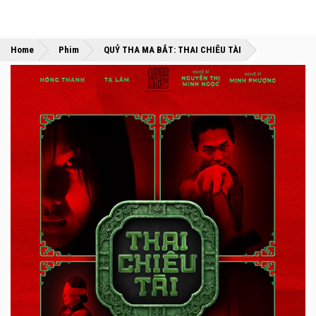
»
»
Home
Phim
QUỶ THA MA BẮT: THAI CHIÊU TÀI