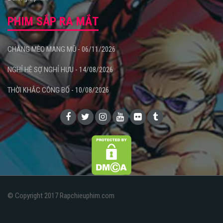
PHIM SẮP RA MẮT
CHÀNG MÈO MANG MŨ - 06/11/2026
NGHỈ HÈ SỢ NGHỈ HƯU - 14/08/2026
THỜI KHẮC CÔNG BỐ - 10/08/2026
© Copyright 2017 Rapchieuphim.com