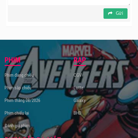
Gửi
PHIM
RẠP
Phim đang chiếu
CGV
Phim sắp chiếu
Lotte
Phim tháng 08/2026
Galaxy
Phim chiếu lại
BHD
Đánh giá phim