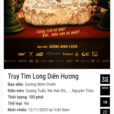
Truy Tìm Long Diên Hương
Đạo diễn
: Dương Minh Chiến
IMDB
Diễn viên
: Quang Tuấn, Ma Ran Đô,..., Nguyên Thảo
Thời lượng
:
103 phút
16
Thể loại
: Hài
Khởi chiếu
: 12/11/2025 tại Việt Nam
2D