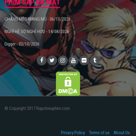
PHIM SẮP RA MẮT
CHÀNG MÈO MANG MŨ - 06/11/2026
NGHỈ HÈ SỢ NGHỈ HƯU - 14/08/2026
Digger - 02/10/2026
© Copyright 2017 Rapchieuphim.com
Privacy Policy
Terms of us
About Us