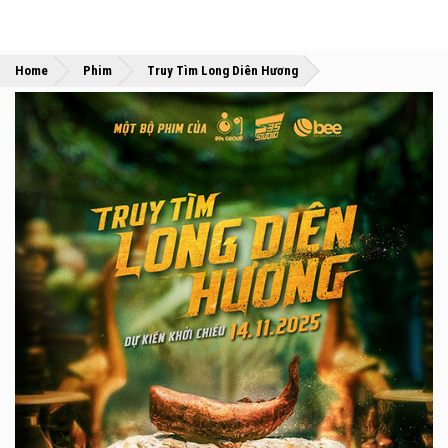
»
»
Home
Phim
Truy Tìm Long Diên Hương