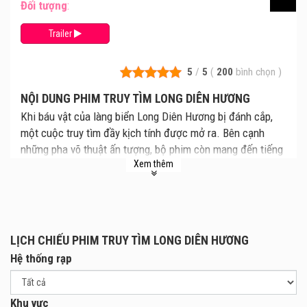
Đối tượng
:
Trailer
5
/
5
(
200
bình chọn
)
NỘI DUNG PHIM TRUY TÌM LONG DIÊN HƯƠNG
Khi báu vật của làng biển Long Diên Hương bị đánh cắp,
một cuộc truy tìm đầy kịch tính được mở ra. Bên cạnh
những pha võ thuật ấn tượng, bộ phim còn mang đến tiếng
Xem thêm
cười, tình đoàn kết và những giá trị nhân văn sâu sắc của
người dân làng chài.
LỊCH CHIẾU PHIM TRUY TÌM LONG DIÊN HƯƠNG
Hệ thống rạp
Khu vực