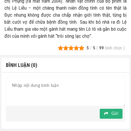
chị Phụng (ra mắt năm 2004). Nhân vật chính của bộ phim là
chị Lệ Liễu – một chàng thanh niên đồng tính có tên thật là
Đực nhưng không được cha chấp nhận giới tính thật, từng bị
bắt cưới vợ để chữa bệnh đồng tính. Sau khi bỏ nhà ra đi Lệ
Liễu tham gia vào một gánh hát mang tên Lô tô và gắn bó cuộc
đời của mình với gánh hát “trôi sông lạc chợ”.
5
/
5
(
99
bình chọn
)
BÌNH LUẬN (0)
Gửi