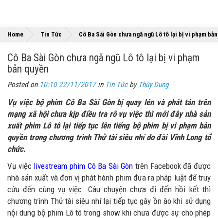
Home
Tin Tức
Cô Ba Sài Gòn chưa ngã ngũ Lô tô lại bị vi phạm bả
Cô Ba Sài Gòn chưa ngã ngũ Lô tô lại bị vi phạm
bản quyền
Posted on
10:10 22/11/2017
in
Tin Tức
by
Thùy Dung
Vụ việc bộ phim Cô Ba Sài Gòn bị quay lén và phát tán trên
mạng xã hội chưa kịp điều tra rõ vụ việc thì mới đây nhà sản
xuất phim Lô tô lại tiếp tục lên tiếng bộ phim bị vi phạm bản
quyền trong chương trình Thử tài siêu nhí do đài Vĩnh Long tổ
chức.
Vụ việc
livestream phim Cô Ba Sài Gòn
trên Facebook đã được
nhà sản xuất và đơn vị phát hành phim đưa ra pháp luật để truy
cứu đến cùng vụ việc. Câu chuyện chưa đi đến hồi kết thì
chương trình Thử tài siêu nhí lại tiếp tục gây ồn ào khi sử dụng
nội dung bộ phim Lô tô trong show khi chưa được sự cho phép