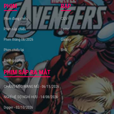
PHIM
RẠP
Phim đang chiếu
CGV
Phim sắp chiếu
Lotte
Phim tháng 08/2026
Galaxy
Phim chiếu lại
BHD
Đánh giá phim
PHIM SẮP RA MẮT
CHÀNG MÈO MANG MŨ - 06/11/2026
NGHỈ HÈ SỢ NGHỈ HƯU - 14/08/2026
Digger - 02/10/2026