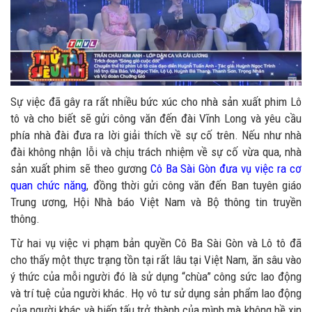
Sự việc đã gây ra rất nhiều bức xúc cho nhà sản xuất phim Lô
tô và cho biết sẽ gửi công văn đến đài Vĩnh Long và yêu cầu
phía nhà đài đưa ra lời giải thích về sự cố trên. Nếu như nhà
đài không nhận lỗi và chịu trách nhiệm về sự cố vừa qua, nhà
sản xuất phim sẽ theo gương
Cô Ba Sài Gòn đưa vụ việc ra cơ
quan chức năng
, đồng thời gửi công văn đến Ban tuyên giáo
Trung ương, Hội Nhà báo Việt Nam và Bộ thông tin truyền
thông.
Từ hai vụ việc vi phạm bản quyền Cô Ba Sài Gòn và Lô tô đã
cho thấy một thực trạng tồn tại rất lâu tại Việt Nam, ăn sâu vào
ý thức của mỗi người đó là sử dụng “chùa” công sức lao động
và trí tuệ của người khác. Họ vô tư sử dụng sản phẩm lao động
của người khác và biến tấu trở thành của mình mà không hề xin