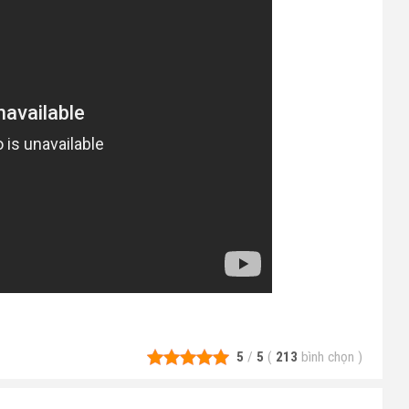
5
/
5
(
213
bình chọn
)