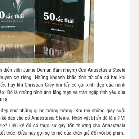
nam diễn viên Jamie Dornan đảm nhiệm) đưa Anasstasia Steele
uyên cơ riêng. Những khoảnh khắc tình tứ của cả hai khi
ển, hay khi Christian Grey ôm lấy cô gái xinh đẹp của mình
ảo. Đó là những hình ảnh lãng mạn và tràn ngập tình yêu của
2018.
ự đẹp như những gì họ tưởng tượng. Khi mà những giây cuối
g kề dao vào cổ Anasstasia Steele. Nhân vật bí ẩn đó là ai? Vì
eele? Liệu kẻ đó có thực sự gây tổn thương cho Anasstasia
 kết thúc. Điều nay gợi sự tò mò của khán giả đối với bộ phim.