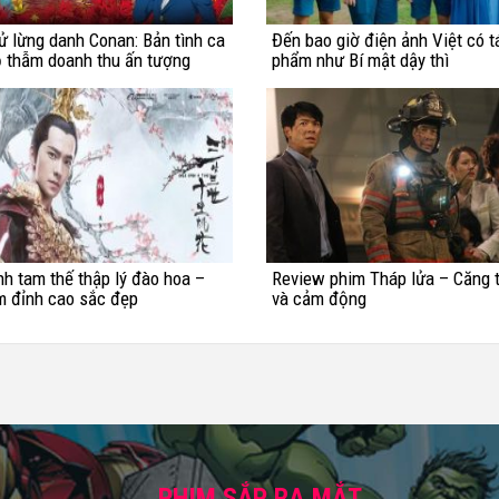
ử lừng danh Conan: Bản tình ca
Đến bao giờ điện ảnh Việt có t
 thẫm doanh thu ấn tượng
phẩm như Bí mật dậy thì
h tam thế thập lý đào hoa –
Review phim Tháp lửa – Căng 
m đỉnh cao sắc đẹp
và cảm động
PHIM SẮP RA MẮT