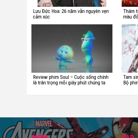
Lưu Đức Hoa: 26 năm vẫn nguyên vẹn
Thám t
cảm xúc
màu đỏ
Review phim Soul – Cuộc sống chính
Tam sin
là trân trọng mỗi giây phút chúng ta
Bộ phi
còn có mặt trên cõi đời này
PHIM
RẠP