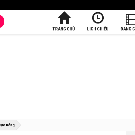
TRANG CHỦ
LỊCH CHIẾU
ĐANG C
»
»
 cực nóng