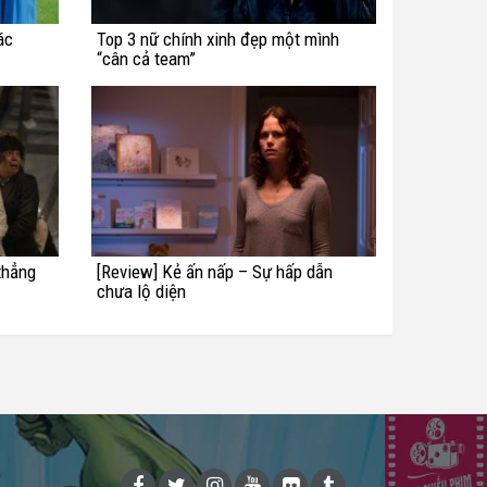
ác
Top 3 nữ chính xinh đẹp một mình
“cân cả team”
thẳng
[Review] Kẻ ấn nấp – Sự hấp dẫn
chưa lộ diện