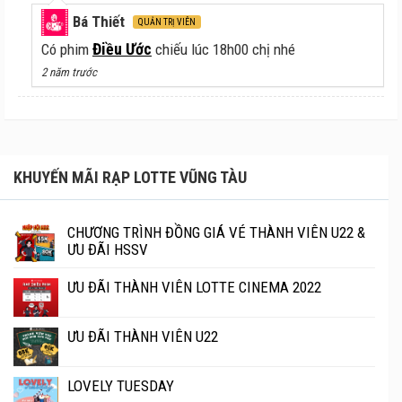
Bá Thiết
QUẢN TRỊ VIÊN
Điều Ước
Có phim
chiếu lúc 18h00 chị nhé
2 năm trước
KHUYẾN MÃI RẠP LOTTE VŨNG TÀU
CHƯƠNG TRÌNH ĐỒNG GIÁ VÉ THÀNH VIÊN U22 &
ƯU ĐÃI HSSV
ƯU ĐÃI THÀNH VIÊN LOTTE CINEMA 2022
ƯU ĐÃI THÀNH VIÊN U22
LOVELY TUESDAY