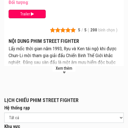
Đối tượng
:
Trailer
5
/
5
(
200
bình chọn
)
NỘI DUNG PHIM STREET FIGHTER
Lấy mốc thời gian năm 1993, Ryu và Ken tái ngộ khi được
Chun-Li mời tham gia giải đấu Chiến Binh Thế Giới khắc
nghiệt. Đằng sau sàn đấu là một âm mưu hiểm độc buộc
Xem thêm
họ phải đối đầu trực diện và đối diện với quá khứ của
chính mình để sống sót. Dưới sự chỉ đạo của đạo diễn
Kitao Sakurai, Street Fighter tái hiện những trận đấu
arcade rực lửa lên màn ảnh rộng với các chiêu thức quen
thuộc và dàn nhân vật huyền thoại.
LỊCH CHIẾU PHIM STREET FIGHTER
Hệ thống rạp
Khu vực