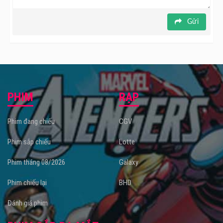
Gửi
PHIM
RẠP
Phim đang chiếu
CGV
Phim sắp chiếu
Lotte
Phim tháng 08/2026
Galaxy
Phim chiếu lại
BHD
Đánh giá phim