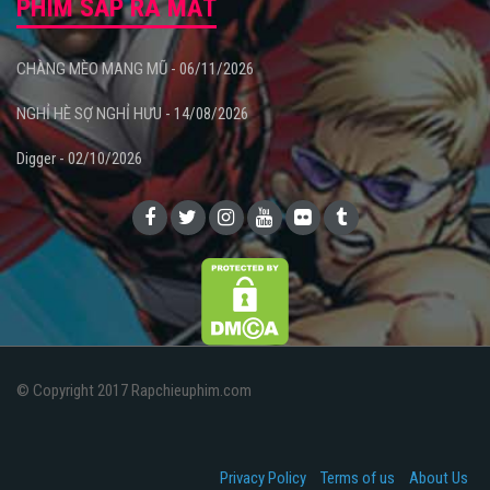
PHIM SẮP RA MẮT
CHÀNG MÈO MANG MŨ - 06/11/2026
NGHỈ HÈ SỢ NGHỈ HƯU - 14/08/2026
Digger - 02/10/2026
© Copyright 2017 Rapchieuphim.com
Privacy Policy
Terms of us
About Us