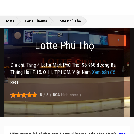
»
»
Home
Lotte Cinema
Lotte Phú Thọ
Lotte Phú Thọ
Địa chỉ: Tầng 4 Lotte Mart Phú Thọ, Số 968 đường Ba
Tháng Hai, P.15, Q.11, TP.HCM, Việt Nam
Xem bản đồ
SĐT:
5
/
5
(
804
bình chọn
)