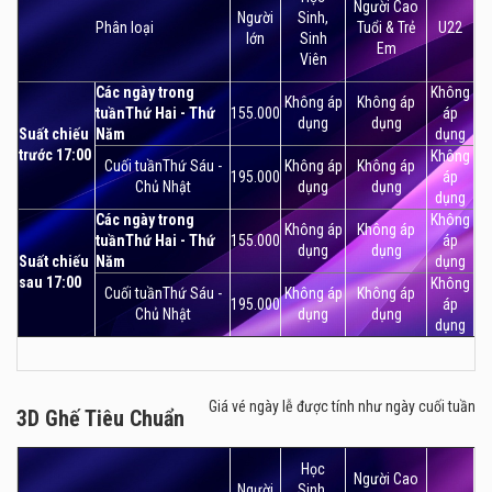
Người Cao
Người
Sinh,
Phân loại
Tuổi & Trẻ
U22
lớn
Sinh
Em
Viên
Các ngày trong
Không
Không áp
Không áp
tuầnThứ Hai - Thứ
155.000
áp
dụng
dụng
Suất chiếu
Năm
dụng
trước 17:00
Không
Cuối tuầnThứ Sáu -
Không áp
Không áp
195.000
áp
Chủ Nhật
dụng
dụng
dụng
Các ngày trong
Không
Không áp
Không áp
tuầnThứ Hai - Thứ
155.000
áp
dụng
dụng
Suất chiếu
Năm
dụng
sau 17:00
Không
Cuối tuầnThứ Sáu -
Không áp
Không áp
195.000
áp
Chủ Nhật
dụng
dụng
dụng
Giá vé ngày lễ được tính như ngày cuối tuần
3D Ghế Tiêu Chuẩn
3D Ghế Tiêu Chuẩn
Học
Người Cao
Người
Sinh,