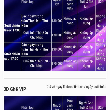
Phân loại
Tuổi & Trẻ
U22
lớn
Sinh
Em
Viên
Các ngày trong
Không
Không áp
Không áp
tuầnThứ Hai - Thứ
130.000
áp
dụng
dụng
Suất chiếu
Năm
dụng
trước 17:00
Không
Cuối tuầnThứ Sáu -
Không áp
Không áp
170.000
áp
Chủ Nhật
dụng
dụng
dụng
Các ngày trong
Không
Không áp
Không áp
tuầnThứ Hai - Thứ
130.000
áp
dụng
dụng
Suất chiếu
Năm
dụng
sau 17:00
Không
Cuối tuầnThứ Sáu -
Không áp
Không áp
170.000
áp
Chủ Nhật
dụng
dụng
dụng
Giá vé ngày lễ được tính như ngày cuối tuần
3D Ghế VIP
3D Ghế VIP
Học
Người Cao
Người
Sinh,
Phân loại
Tuổi & Trẻ
U22
lớn
Sinh