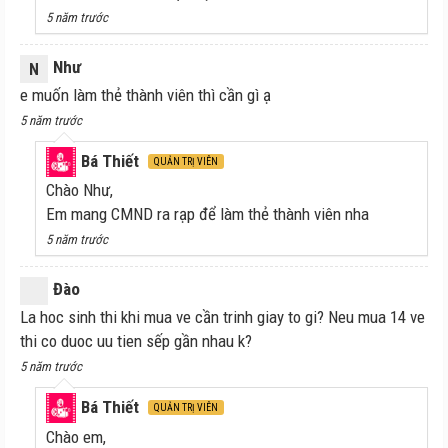
5 năm trước
Như
N
e muốn làm thẻ thành viên thì cần gì ạ
5 năm trước
Bá Thiết
QUẢN TRỊ VIÊN
Chào Như,
Em mang CMND ra rạp để làm thẻ thành viên nha
5 năm trước
Đào
La hoc sinh thi khi mua ve cần trinh giay to gi? Neu mua 14 ve
thi co duoc uu tien sếp gần nhau k?
5 năm trước
Bá Thiết
QUẢN TRỊ VIÊN
Chào em,