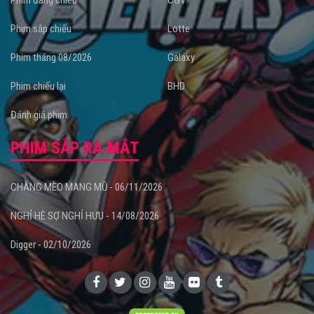
Phim sắp chiếu
Lotte
Phim tháng 08/2026
Galaxy
Phim chiếu lại
BHD
Đánh giá phim
PHIM SẮP RA MẮT
CHÀNG MÈO MANG MŨ - 06/11/2026
NGHỈ HÈ SỢ NGHỈ HƯU - 14/08/2026
Digger - 02/10/2026