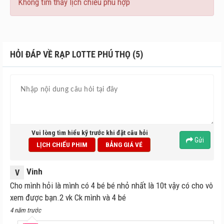
Không tìm thấy lịch chiếu phù hợp
HỎI ĐÁP VỀ RẠP LOTTE PHÚ THỌ (5)
Vui lòng tìm hiểu kỹ trước khi đặt câu hỏi
Gửi
LỊCH CHIẾU PHIM
BẢNG GIÁ VÉ
Vinh
V
Cho mình hỏi là mình có 4 bé bé nhỏ nhất là 10t vậy có cho vô
xem được bạn.2 vk Ck mình và 4 bé
4 năm trước