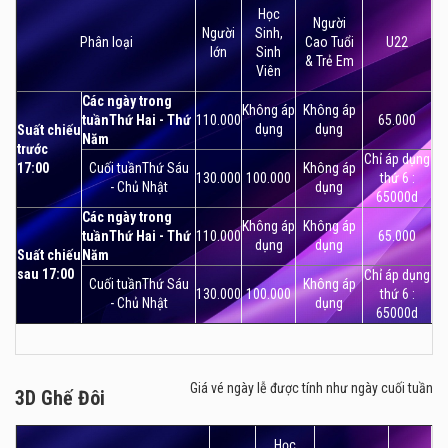
Học
Người
Người
Sinh,
Phân loại
Cao Tuổi
U22
lớn
Sinh
& Trẻ Em
Viên
Các ngày trong
Không áp
Không áp
tuầnThứ Hai - Thứ
110.000
65.000
dụng
dụng
Suất chiếu
Năm
trước
Chỉ áp dụng
17:00
Cuối tuầnThứ Sáu
Không áp
130.000
100.000
thứ 6 :
- Chủ Nhật
dụng
65000d
Các ngày trong
Không áp
Không áp
tuầnThứ Hai - Thứ
110.000
65.000
dụng
dụng
Suất chiếu
Năm
sau 17:00
Chỉ áp dụng
Cuối tuầnThứ Sáu
Không áp
130.000
100.000
thứ 6 :
- Chủ Nhật
dụng
65000d
Giá vé ngày lễ được tính như ngày cuối tuần
3D Ghế Đôi
3D Ghế Đôi
Học