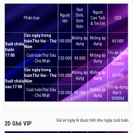
2D Ghế Tiêu Chuẩn
toàn yên tâm khi mua đồ uống, đồ ăn phục vụ cho thời
Học
gian xem phim.
Người
Người
Sinh,
Phân loại
Cao Tuổi
U22
lớn
Sinh
Trong suốt 3 năm qua, rạp chiếu phim Lotte Cinema Phú
& Trẻ Em
Viên
Thọ đã trở thành điểm đến quen thuộc của các khán giả
Các ngày trong
yêu điện ảnh tại Sài Gòn.
Không áp
Không áp
tuầnThứ Hai - Thứ
100.000
65.000
dụng
dụng
Suất chiếu
Năm
trước
Chỉ áp dụng
17:00
Cuối tuầnThứ Sáu
Không áp
120.000
90.000
thứ 6 :
- Chủ Nhật
dụng
65000d
Các ngày trong
Không áp
Không áp
tuầnThứ Hai - Thứ
100.000
65.000
dụng
dụng
Suất chiếu
Năm
sau 17:00
Chỉ áp dụng
Cuối tuầnThứ Sáu
Không áp
120.000
90.000
thứ 6 :
- Chủ Nhật
dụng
65000d
Giá vé ngày lễ được tính như ngày cuối tuần
2D Ghế VIP
2D Ghế VIP