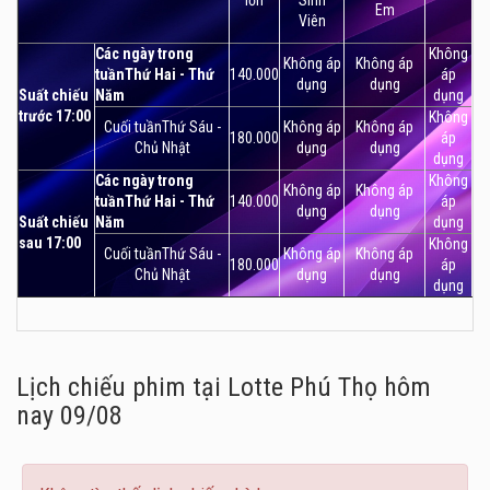
Em
Viên
Các ngày trong
Không
Không áp
Không áp
tuầnThứ Hai - Thứ
140.000
áp
dụng
dụng
Suất chiếu
Năm
dụng
trước 17:00
Không
Cuối tuầnThứ Sáu -
Không áp
Không áp
180.000
áp
Chủ Nhật
dụng
dụng
dụng
Các ngày trong
Không
Không áp
Không áp
tuầnThứ Hai - Thứ
140.000
áp
dụng
dụng
Suất chiếu
Năm
dụng
sau 17:00
Không
Cuối tuầnThứ Sáu -
Không áp
Không áp
180.000
áp
Chủ Nhật
dụng
dụng
dụng
Lịch chiếu phim tại Lotte Phú Thọ
hôm
nay 09/08