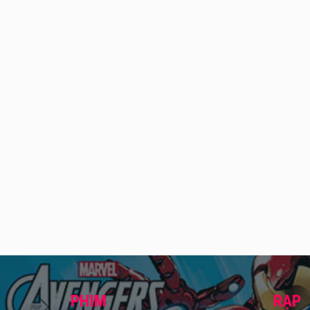
PHIM
RẠP