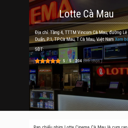
Lotte Cà Mau
Địa chỉ: Tầng 4, TTTM Vincom Cà Mau, đường Lê
Duẩn, P.1, TP.Cà Mau, T.Cà Mau, Việt Nam
Xem b
SĐT:
5
/
5
(
204
bình chọn
)
Rạp chiếu phim Lotte Cinema Cà Mau là cụm rạp đầ