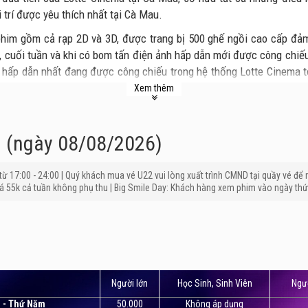
 trí được yêu thích nhất tại Cà Mau.
phim gồm cả rạp 2D và 3D, được trang bị 500 ghế ngồi cao cấp đ
t, cuối tuần và khi có bom tấn điện ảnh hấp dẫn mới được công chiế
hấp dẫn nhất đang được công chiếu trong hệ thống Lotte Cinema t
Xem thêm
 gồm màn hình có độ phân giải sắc nét, hệ thống âm thanh, ánh s
. Bên cạnh đó không giản sảnh chờ rộng, thiết kế không gian sang “
u (ngày 08/08/2026)
Mau nhận được rất nhiều phản hồi tích cực từ khán giả.
à từ 17:00 - 24:00 | Quý khách mua vé U22 vui lòng xuất trình CMND tại quầy vé để r
 55k cả tuần không phụ thu | Big Smile Day: Khách hàng xem phim vào ngày thứ 
Người lớn
Học Sinh, Sinh Viên
Ngườ
i - Thứ Năm
50.000
Không áp dụng