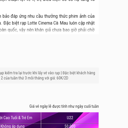
ảm bảo đáp ứng nhu cầu thưởng thức phim ảnh của
u. Đặc biệt rạp Lotte Cinema Cà Mau luôn cập nhật
oàn quốc, vậy nên khán giả chưa bao giờ phải chờ
áng chuẩn quốc tế, đảm bảo mang đến cho khán giả
xịn” và đội ngũ nhân viên chuyên nghiệp, chu đáo,
ạp kiểm tra lại trước khi lấy vé vào rạp | Đặc biệt khách hàng
2 của tuần thứ 3 mỗi tháng với giá: 60K/2D
Giá vé ngày lễ được tính như ngày cuối tuần
i Cao Tuổi & Trẻ Em
U22
Không áp dụng
50.000