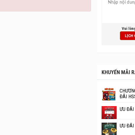
Vui lòn
LỊCH
KHUYẾN MÃI R
CHƯƠNG
ĐÃI HS
ƯU ĐÃI
ƯU ĐÃI