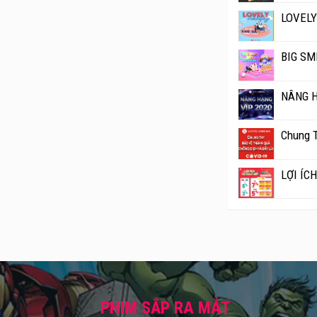
LOVELY
BIG SM
NÂNG 
Chung T
LỢI ÍC
PHIM SẮP RA MẮT