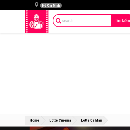
Hồ Chí Minh
Tìm kiếm
»
»
Home
Lotte Cinema
Lotte Cà Mau