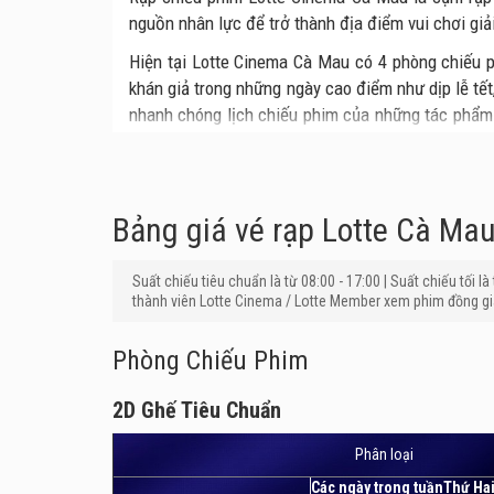
nguồn nhân lực để trở thành địa điểm vui chơi giải
Hiện tại Lotte Cinema Cà Mau có 4 phòng chiếu 
khán giả trong những ngày cao điểm như dịp lễ tế
nhanh chóng lịch chiếu phim của những tác phẩm 
đợi phim về rạp.
Hệ thống trang thiết bị tại Lotte Cinema Cà Mau
những bộ phim điện ảnh chân thực và sắc nét nhất
Bảng giá vé rạp Lotte Cà Ma
tận tình cũng là điểm cộng giúp Lotte Cinema Cà 
Suất chiếu tiêu chuẩn là từ 08:00 - 17:00 | Suất chiếu tối l
thành viên Lotte Cinema / Lotte Member xem phim đồng giá
Phòng Chiếu Phim
2D Ghế Tiêu Chuẩn
2D Ghế Tiêu Chuẩn
Phân loại
Các ngày trong tuầnThứ Ha