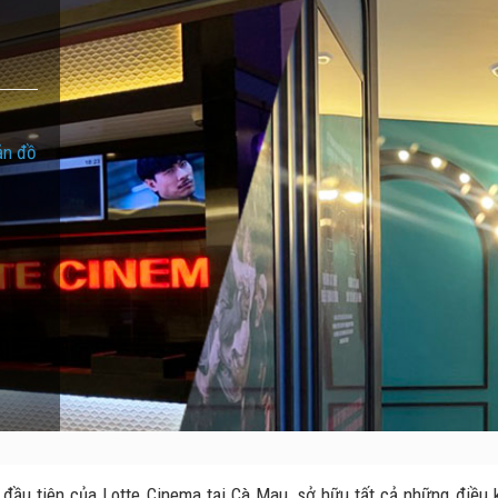
ản đồ
u tiên của Lotte Cinema tại Cà Mau, sở hữu tất cả những điều kiệ