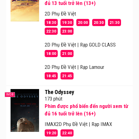
đủ 13 tuổi trở lên (13+)
2D Phụ Đề Việt
18:30
19:30
20:00
20:30
21:30
22:30
23:00
2D Phụ Đề Việt | Rạp GOLD CLASS
18:00
21:00
2D Phụ Đề Việt | Rạp Lamour
18:45
21:45
The Odyssey
IMDB
173 phút
Phim được phổ biến đến người xem từ
đủ 16 tuổi trở lên (16+)
IMAX2D Phụ Đề Việt | Rạp IMAX
19:20
22:40