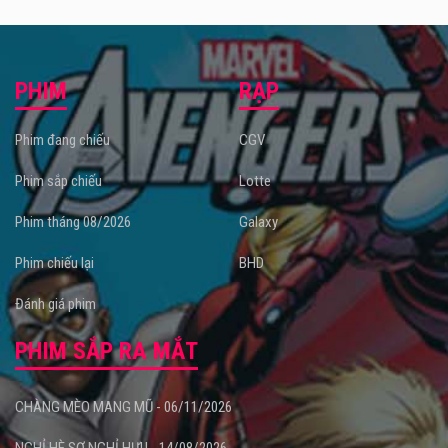
PHIM
RẠP
Phim đang chiếu
CGV
Phim sắp chiếu
Lotte
Phim tháng 08/2026
Galaxy
Phim chiếu lại
BHD
Đánh giá phim
PHIM SẮP RA MẮT
CHÀNG MÈO MANG MŨ - 06/11/2026
NGHỈ HÈ SỢ NGHỈ HƯU - 14/08/2026