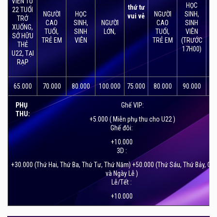
VIÊN TỪ
cấp.
HỌC
thứ tư
22 TUỔI
NGƯỜI
HỌC
NGƯỜI
SINH,
vui vẻ
TRỞ
Rạp chiếu phim CGV Aeon Hà Đông đã nâng tầm thưởng
CAO
SINH,
NGƯỜI
CAO
SINH
N
XUỐNG,
thức điện ảnh của khán giả thủ đô lên một tầm cao mới,
TUỔI,
SINH
LỚN,
TUỔI,
VIÊN
SỞ HỮU
TRẺ EM
VIÊN
TRẺ EM
(TRƯỚC
hoàn toàn không hề thua xem so với thành phố Hồ Chí
THẺ
17H00)
U22, TẠI
Minh – trung tâm vui chơi giải trí hàng đầu cả nước.
RẠP
65.000
70.000
80.000
100.000
75.000
80.000
90.000
12
PHỤ
Ghế VIP:
THU:
+5.000 ( Miễn phụ thu cho U22 )
Ghế đôi:
+10.000
3D :
+30.000 (Thứ Hai, Thứ Ba, Thứ Tư, Thứ Năm) +50.000 (Thứ Sáu, Thứ Bảy, Ch
và Ngày Lễ )
Lễ/Tết :
+10.000