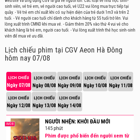
website và ứng dụng CGV là giá vé người lớn. Các loại vé như học sinh-
sinh viên, vé trẻ em, vé người cao tuổi, vé U22 vui lòng mua trực tiếp tại
quầy. - Vé trẻ em chỉ xuất khi có sự hiện diện của trẻ dưới 1m3 và trên 2
tuổi. - Vé người cao tuổi chỉ dành cho khách hàng từ 55 tuổi trở lên. Vui
lòng xuất trình CMND khi mua vé. - Giảm thêm 20% vào thứ 4 vui vẻ cho
khách hàng là trẻ em, người cao tuổi. - Vui lòng xuất trình thẻ học sinh-sinh
viên để mua vé ưu đãi.
Lịch chiếu phim tại CGV Aeon Hà Đông
hôm nay 07/08
LỊCH CHIẾU
LỊCH CHIẾU
LỊCH CHIẾU
LỊCH CHIẾU
LỊCH CHIẾU
Ngày 07/08
Ngày 08/08
Ngày 09/08
Ngày 10/08
Ngày 11/08
LỊCH CHIẾU
LỊCH CHIẾU
LỊCH CHIẾU
Ngày 12/08
Ngày 13/08
Ngày 14/08
NGƯỜI NHỆN: KHỞI ĐẦU MỚI
IMDB
145 phút
Phim được phổ biến đến người xem từ