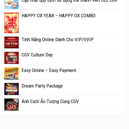
Cập nhật quy định sử dụng thẻ thành viên U22 CGV
HAPPY OX YEAR – HAPPY OX COMBO
Tính Năng Online Dành Cho VIP/VVIP
CGV Culture Day
Easy Online – Easy Payment
Dream Party Package
Ảnh Cưới Ấn Tượng Cùng CGV