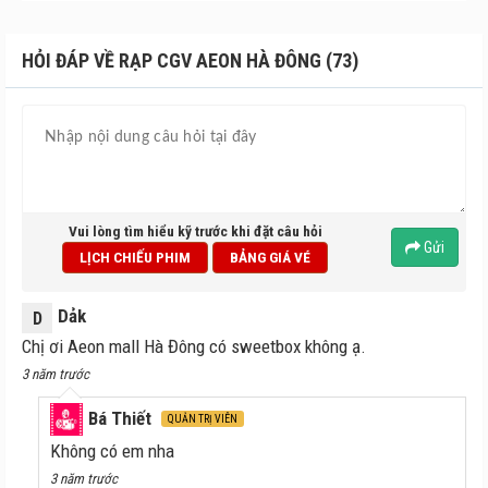
HỎI ĐÁP VỀ RẠP CGV AEON HÀ ĐÔNG (73)
Vui lòng tìm hiểu kỹ trước khi đặt câu hỏi
Gửi
LỊCH CHIẾU PHIM
BẢNG GIÁ VÉ
Dảk
D
Chị ơi Aeon mall Hà Đông có sweetbox không ạ.
3 năm trước
Bá Thiết
QUẢN TRỊ VIÊN
Không có em nha
3 năm trước