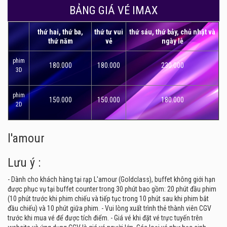
BẢNG GIÁ VÉ IMAX
thứ hai, thứ ba,
thứ tư vui
thứ sáu, thứ bảy, chủ nhật và
thứ năm
vẻ
ngày lễ
phim
180.000
180.000
230.000
3D
phim
150.000
150.000
180.000
2D
l'amour
Lưu ý :
- Dành cho khách hàng tại rạp L'amour (Goldclass), buffet không giới hạn
được phục vụ tại buffet counter trong 30 phút bao gồm: 20 phút đầu phim
(10 phút trước khi phim chiếu và tiếp tục trong 10 phút sau khi phim bắt
đầu chiếu) và 10 phút giữa phim. - Vui lòng xuất trình thẻ thành viên CGV
trước khi mua vé để được tích điểm. - Giá vé khi đặt vé trực tuyến trên