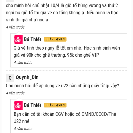
cho mình hỏi chủ nhật 10/4 là giỗ tổ hùng vương và thứ 2
nghỉ bù giỗ tổ thì giá vé có tăng không ạ. Nếu mình là học
sinh thì giá như nào ạ
4 năm trước
Bá Thiết
QUẢN TRỊ VIÊN
Giá vé tính theo ngày lễ tết em nhé. Học sinh sinh viên
giá vé 90k cho ghế thường, 95k cho ghế VIP
4 năm trước
Quynh_Din
Q
Cho mình hỏi để áp dụng vé u22 cần những giấy tờ gì vậy?
4 năm trước
Bá Thiết
QUẢN TRỊ VIÊN
Bạn cần có tài khoản CGV hoặc có CMND/CCCD/Thẻ
U22 nhé
4 năm trước