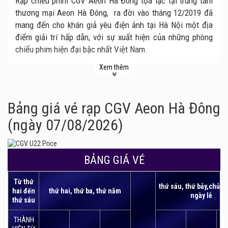
Rạp chiếu phim CGV Aeon Hà Đông tọa lạc tại trung tâm
thương mại Aeon Hà Đông, ra đời vào tháng 12/2019 đã
mang đến cho khán giả yêu điện ảnh tại Hà Nội một địa
điểm giải trí hấp dẫn, với sự xuất hiện của những phòng
chiếu phim hiện đại bậc nhất Việt Nam.
Rạp CGV Aeon Hà Đông được đầu tư 9 phòng chiếu phim
Xem thêm
hiện đại với tổng số ghế ngồi lên đến 1.558 ghế. Thỏa sức
đáp ứng nhu cầu xem phim của các khán giả thủ đô trong
những dịp lễ tết hay khi có bom tấn điện ảnh đẳng cấp
Bảng giá vé rạp CGV Aeon Hà Đông
Hollywood được công chiếu.
(ngày 07/08/2026)
Điểm nhấn đặc biệt của rạp chiếu phim CGV Aeon Hà Đông
là phòng chiếu phim định dạng IMAX với màn hình khổng
lồ. Đây là cụm rạp CGV thứ 2 tại Hà Nội có định dạng
BẢNG GIÁ VÉ
IMAX, nhưng là rạp đầu tiên tại khu vực này có màn hình
Từ thứ
siêu khổng lồ với kích thước 22.100 x 12.430 (m) và 514
thứ sáu, thứ bảy,chủ n
hai đến
thứ hai, thứ ba, thứ năm
ghế ngồi cao cấp. Ngoài ra, CGV Aeon Hà Đông còn có
ngày lễ
thứ sáu
phòng chiếu phim hạng thương gia Gold Class và rạp
giường năm L’Amour dành cho phân khúc khách hàng cao
THÀNH