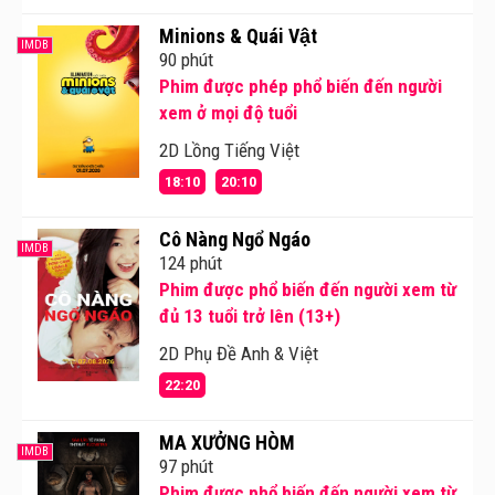
Minions & Quái Vật
IMDB
90 phút
Phim được phép phổ biến đến người
xem ở mọi độ tuổi
2D Lồng Tiếng Việt
18:10
20:10
Cô Nàng Ngổ Ngáo
IMDB
124 phút
Phim được phổ biến đến người xem từ
đủ 13 tuổi trở lên (13+)
2D Phụ Đề Anh & Việt
22:20
MA XƯỞNG HÒM
IMDB
97 phút
Phim được phổ biến đến người xem từ