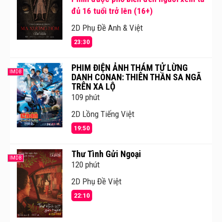
đủ 16 tuổi trở lên (16+)
2D Phụ Đề Anh & Việt
23:30
PHIM ĐIỆN ẢNH THÁM TỬ LỪNG
IMDB
DANH CONAN: THIÊN THẦN SA NGÃ
TRÊN XA LỘ
109 phút
2D Lồng Tiếng Việt
19:50
Thư Tình Gửi Ngoại
IMDB
120 phút
2D Phụ Đề Việt
22:10