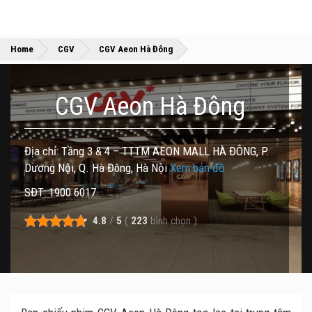
»
»
Home
CGV
CGV Aeon Hà Đông
CGV Aeon Hà Đông
Địa chỉ: Tầng 3 & 4 – TTTM AEON MALL HÀ ĐÔNG, P.
Dương Nội, Q. Hà Đông, Hà Nội
Xem bản đồ
SĐT: 1900 6017
4.8
/
5
(
223
bình chọn
)