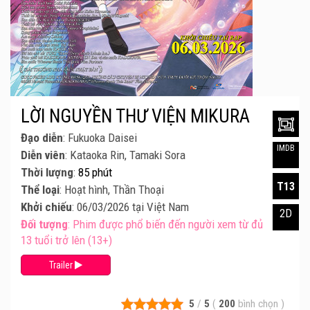
LỜI NGUYỀN THƯ VIỆN MIKURA
Đạo diễn
: Fukuoka Daisei
IMDB
Diễn viên
: Kataoka Rin, Tamaki Sora
Thời lượng
:
85 phút
T13
Thể loại
: Hoạt hình, Thần Thoại
Khởi chiếu
: 06/03/2026 tại Việt Nam
2D
Đối tượng
: Phim được phổ biến đến người xem từ đủ
13 tuổi trở lên (13+)
Trailer
5
/
5
(
200
bình chọn
)