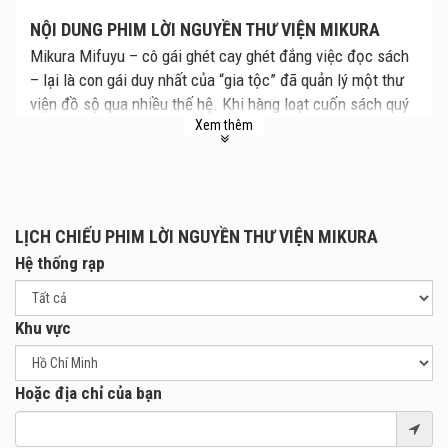
NỘI DUNG PHIM LỜI NGUYỀN THƯ VIỆN MIKURA
Mikura Mifuyu – cô gái ghét cay ghét đắng việc đọc sách
– lại là con gái duy nhất của “gia tộc” đã quản lý một thư
viện đồ sộ qua nhiều thế hệ. Khi hàng loạt cuốn sách quý
Xem thêm
bị đánh cắp, Mifuyu bất ngờ bị cuốn vào thế giới bên trong
những câu chuyện.
Cô buộc phải truy lùng kẻ trộm sách, đồng thời khám phá
ra “lời nguyền” bí ẩn và sự thật về “gia tộc” mà chính bản
thân cô chưa từng hay biết.
LỊCH CHIẾU PHIM LỜI NGUYỀN THƯ VIỆN MIKURA
Hệ thống rạp
Hành trình phiêu lưu xuyên qua “Thế giới sách” chính thức
khởi đầu!
Khu vực
Hoặc địa chỉ của bạn