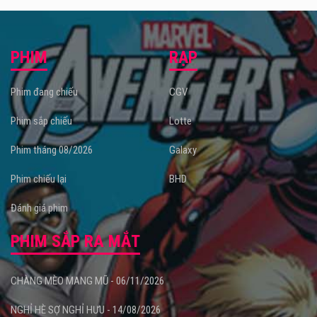
PHIM
RẠP
Phim đang chiếu
CGV
Phim sắp chiếu
Lotte
Phim tháng 08/2026
Galaxy
Phim chiếu lại
BHD
Đánh giá phim
PHIM SẮP RA MẮT
CHÀNG MÈO MANG MŨ - 06/11/2026
NGHỈ HÈ SỢ NGHỈ HƯU - 14/08/2026