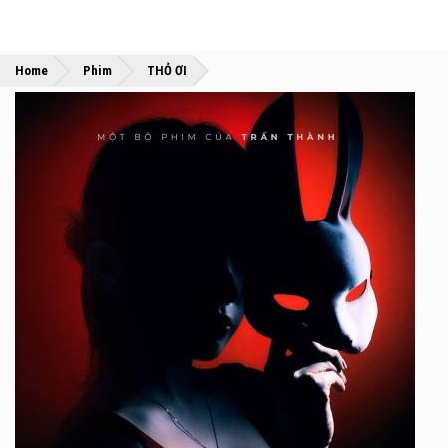
»
»
Home
Phim
THỎ ƠI