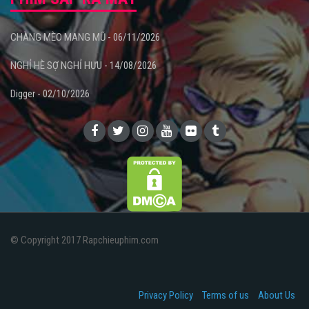
CHÀNG MÈO MANG MŨ - 06/11/2026
NGHỈ HÈ SỢ NGHỈ HƯU - 14/08/2026
Digger - 02/10/2026
© Copyright 2017 Rapchieuphim.com
Privacy Policy
Terms of us
About Us