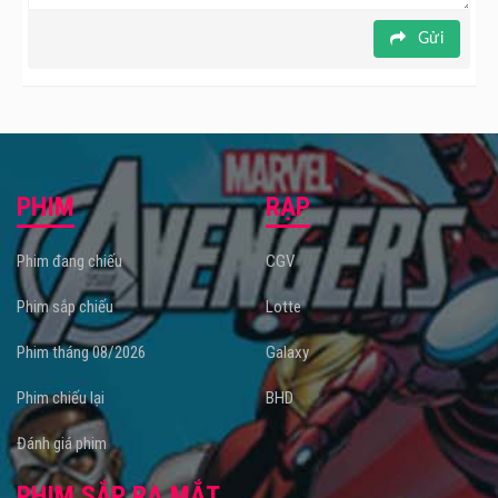
Gửi
PHIM
RẠP
Phim đang chiếu
CGV
Phim sắp chiếu
Lotte
Phim tháng 08/2026
Galaxy
Phim chiếu lại
BHD
Đánh giá phim
PHIM SẮP RA MẮT