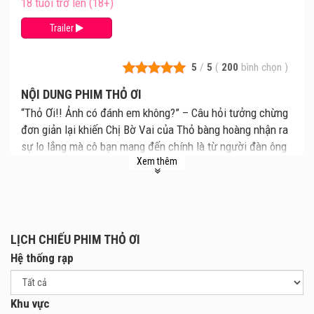
18 tuổi trở lên (18+)
Trailer
5
/
5
(
200
bình chọn
)
NỘI DUNG PHIM THỎ ƠI
“Thỏ Ơi!! Ảnh có đánh em không?” – Câu hỏi tưởng chừng
đơn giản lại khiến Chị Bờ Vai của Thỏ bàng hoàng nhận ra
sự lo lắng mà cô bạn mang đến chính là từ người đàn ông
Xem thêm
nhân danh tình yêu để kiểm soát Thỏ.
Nàng Host Hải Linh sẽ xử lý ra sao khi đối mặt với một mối
quan hệ toxic đầy nguy cơ như vậy? Hay tất cả chỉ là chiêu
trò gây chú ý cho talkshow như những kẻ lạc lối khác?
LỊCH CHIẾU PHIM THỎ ƠI
Hãy cùng chờ đợi câu trả lời đầy bất ngờ tại rạp với Thỏ
Hệ thống rạp
Ơi!! vào mùng 1 Tết Nguyên Đán 2026 nhé!!
Khu vực