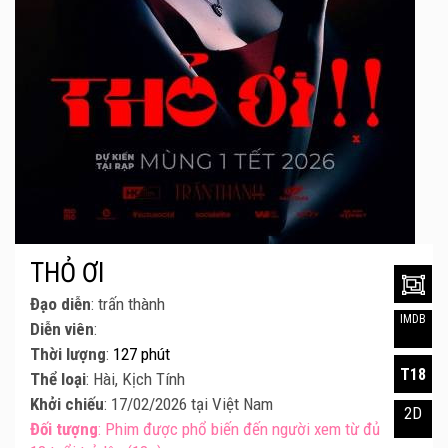
THỎ ƠI
Đạo diễn
: trấn thành
IMDB
Diễn viên
:
Thời lượng
:
127 phút
T18
Thể loại
: Hài, Kịch Tính
Khởi chiếu
: 17/02/2026 tại Việt Nam
2D
Đối tượng
: Phim được phổ biến đến người xem từ đủ