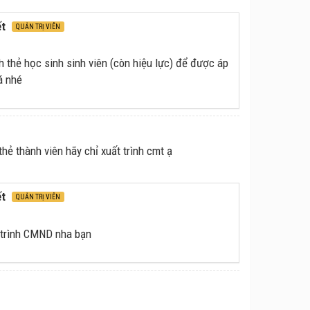
ết
QUẢN TRỊ VIÊN
nh thẻ học sinh sinh viên (còn hiệu lực) để được áp
á nhé
hẻ thành viên hãy chỉ xuất trình cmt ạ
ết
QUẢN TRỊ VIÊN
 trình CMND nha bạn