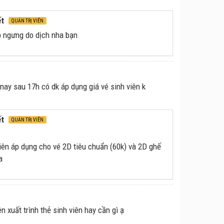
ết
QUẢN TRỊ VIÊN
 ngưng do dịch nha bạn
 nay sau 17h có dk áp dụng giá vé sinh viên k
ết
QUẢN TRỊ VIÊN
viên áp dụng cho vé 2D tiêu chuẩn (60k) và 2D ghế
a
n xuất trình thẻ sinh viên hay cần gì ạ