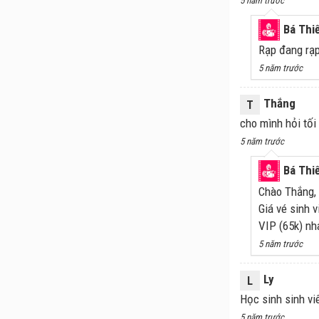
5 năm trước
Bá Thi
Rạp đang rạp
5 năm trước
Thắng
T
cho mình hỏi tối
5 năm trước
Bá Thi
Chào Thắng,
Giá vé sinh 
VIP (65k) nh
5 năm trước
Ly
L
Học sinh sinh viê
5 năm trước