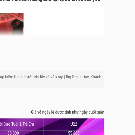
ạp kiểm tra lại trước khi lấy vé vào rạp | Big Smile Day: Khách
Giá vé ngày lễ được tính như ngày cuối tuần
mark
có những ưu điểm vượt trội như:
i Cao Tuổi & Trẻ Em
U22
rí này dễ tìm hơn rất nhiều so với Platium trong
60.000
55.000