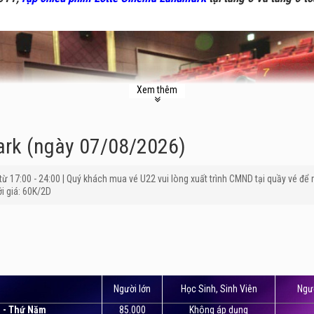
Xem thêm
ark (ngày 07/08/2026)
à từ 17:00 - 24:00 | Quý khách mua vé U22 vui lòng xuất trình CMND tại quầy vé để r
i giá: 60K/2D
c như Platium The Garden, Beta; rạp chiếu phim
Lotte Cinema Land
Người lớn
Học Sinh, Sinh Viên
Ngườ
 giao nhau giữa đường Phạm Hùng, Dương Đình Nghệ và Mễ Trì. Vị t
i - Thứ Năm
85.000
Không áp dụng