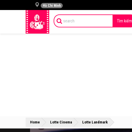
Hồ Chí Minh
Tìm kiếm
»
»
Home
Lotte Cinema
Lotte Landmark