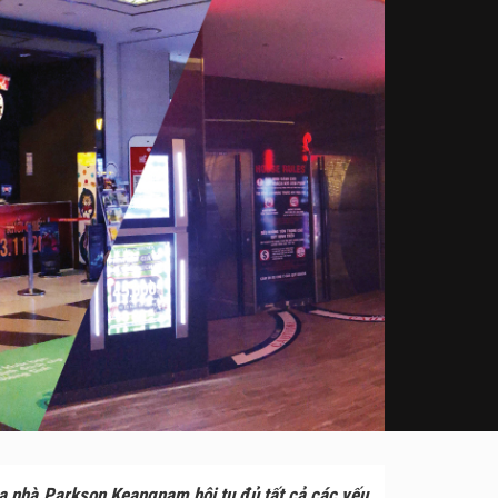
òa nhà Parkson Keangnam hội tụ đủ tất cả các yếu