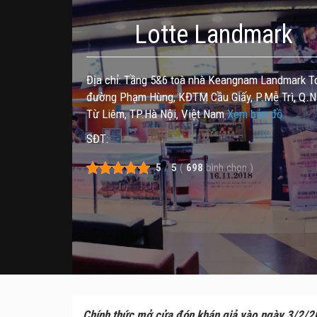
Lotte Landmark
Địa chỉ: Tầng 5&6 toà nhà Keangnam Landmark T
đường Phạm Hùng, KĐTM Cầu Giấy, P.Mễ Trì, Q.
Từ Liêm, TP.Hà Nội, Việt Nam
Xem bản đồ
SĐT:
5
/
5
(
698
bình chọn
)
Chính thức mở cửa đón khán giả vào ngày 3/2/