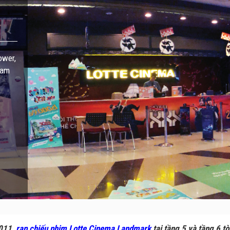
ower,
Nam
2011,
rạp chiếu phim Lotte Cinema Landmark
tại tầng 5 và tầng 6 t