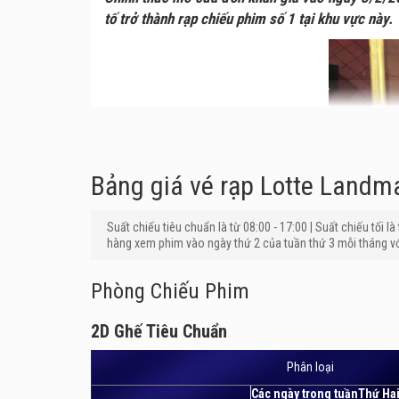
tố trở thành rạp chiếu phim số 1 tại khu vực này.
Bảng giá vé rạp Lotte Landm
Suất chiếu tiêu chuẩn là từ 08:00 - 17:00 | Suất chiếu tối l
hàng xem phim vào ngày thứ 2 của tuần thứ 3 mỗi tháng vớ
Phòng Chiếu Phim
2D Ghế Tiêu Chuẩn
2D Ghế Tiêu Chuẩn
So sánh với các rạp chiếu phim khác trong khu vự
Phân loại
Vị trí:
Lotte Cinema Landmark nằm ngay tại ngã tư
Các ngày trong tuầnThứ Ha