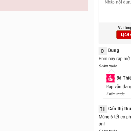
Vui lòn
LỊCH
Dung
D
Hôm nay rạp mở 
5 năm trước
Bá Thi
Rạp vẫn đan
5 năm trước
Cấn thị th
TH
Mùng 6 tết có ph
ơn!