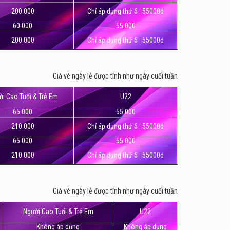
200.000
Chỉ áp dụng thứ 6 : 55000d
n Quốc. Rạp được đầu tư hệ thống trang thiết bị
60.000
55.000
t ngày làm việc và học tập mệt mỏi. Hiện tại rạp có
200.000
Chỉ áp dụng thứ 6 : 55000d
 bị và độ chuyên nghiệp của đội ngũ nhân viên tại
Giá vé ngày lễ được tính như ngày cuối tuần
i Cao Tuổi & Trẻ Em
U22
65.000
55.000
210.000
Chỉ áp dụng thứ 6 : 55000d
65.000
55.000
210.000
Chỉ áp dụng thứ 6 : 55000d
Giá vé ngày lễ được tính như ngày cuối tuần
Người Cao Tuổi & Trẻ Em
U22
Không áp dụng
Không áp dụng