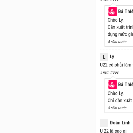
Bá Thi
Chào Ly,
Cần xuất trì
dụng mức gi
5 năm trước
Ly
L
U22 có phải làm t
5 năm trước
Bá Thi
Chào Ly,
Chỉ cần xuất
5 năm trước
Đoàn Linh
U 22 là sao ai