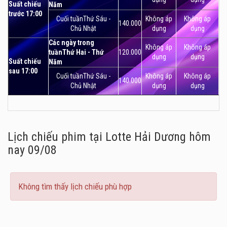
Suất chiếu
Năm
trước 17:00
Cuối tuầnThứ Sáu -
Không áp
Không áp
140.000
Chủ Nhật
dụng
dụng
Các ngày trong
Không áp
Không áp
tuầnThứ Hai - Thứ
120.000
dụng
dụng
Suất chiếu
Năm
sau 17:00
Cuối tuầnThứ Sáu -
Không áp
Không áp
140.000
Chủ Nhật
dụng
dụng
Lịch chiếu phim tại Lotte Hải Dương
hôm
nay 09/08
Không tìm thấy lịch chiếu phù hợp