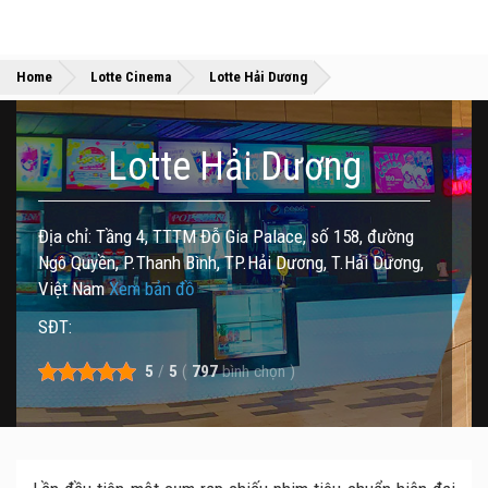
»
»
Home
Lotte Cinema
Lotte Hải Dương
Lotte Hải Dương
Địa chỉ: Tầng 4, TTTM Đỗ Gia Palace, số 158, đường
Ngô Quyền, P.Thanh Bình, TP.Hải Dương, T.Hải Dương,
Việt Nam
Xem bản đồ
SĐT:
5
/
5
(
797
bình chọn
)