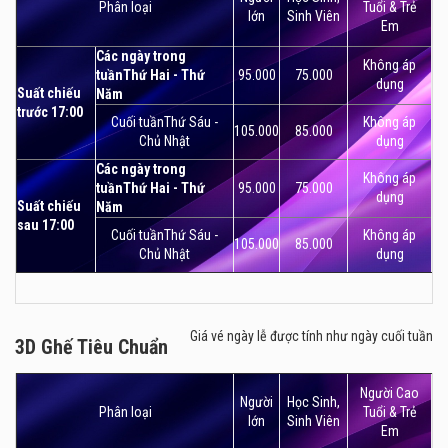
Phân loại
Tuổi & Trẻ
lớn
Sinh Viên
Em
Các ngày trong
Không áp
tuầnThứ Hai - Thứ
95.000
75.000
dụng
Suất chiếu
Năm
trước 17:00
Cuối tuầnThứ Sáu -
Không áp
105.000
85.000
Chủ Nhật
dụng
Các ngày trong
Không áp
tuầnThứ Hai - Thứ
95.000
75.000
dụng
Suất chiếu
Năm
sau 17:00
Cuối tuầnThứ Sáu -
Không áp
105.000
85.000
Chủ Nhật
dụng
Giá vé ngày lễ được tính như ngày cuối tuần
3D Ghế Tiêu Chuẩn
3D Ghế Tiêu Chuẩn
Người Cao
Người
Học Sinh,
Phân loại
Tuổi & Trẻ
lớn
Sinh Viên
Em