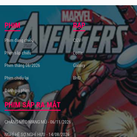
PHIM
RẠP
Phim đang chiếu
CGV
Phim sắp chiếu
Lotte
Phim tháng 08/2026
Galaxy
Phim chiếu lại
BHD
Đánh giá phim
PHIM SẮP RA MẮT
CHÀNG MÈO MANG MŨ - 06/11/2026
NGHỈ HÈ SỢ NGHỈ HƯU - 14/08/2026