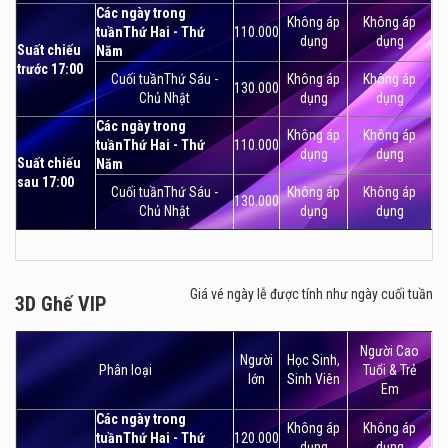
Các ngày trong
Không áp
Không áp
tuầnThứ Hai - Thứ
110.000
dụng
dụng
Suất chiếu
Năm
trước 17:00
Cuối tuầnThứ Sáu -
Không áp
Không áp
130.000
Chủ Nhật
dụng
dụng
Các ngày trong
Không áp
Không áp
tuầnThứ Hai - Thứ
110.000
dụng
dụng
Suất chiếu
Năm
sau 17:00
Cuối tuầnThứ Sáu -
Không áp
Không áp
130.000
Chủ Nhật
dụng
dụng
Giá vé ngày lễ được tính như ngày cuối tuần
3D Ghế VIP
3D Ghế VIP
Người Cao
Người
Học Sinh,
Phân loại
Tuổi & Trẻ
lớn
Sinh Viên
Em
Các ngày trong
Không áp
Không áp
tuầnThứ Hai - Thứ
120.000
dụng
dụng