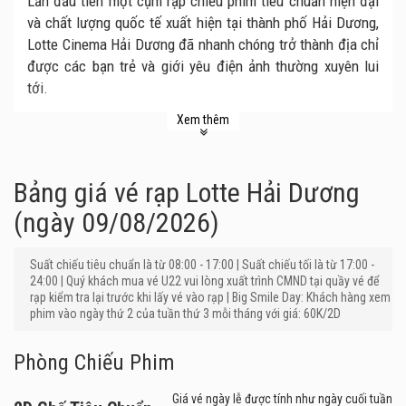
Lần đầu tiên một cụm rạp chiếu phim tiêu chuẩn hiện đại
và chất lượng quốc tế xuất hiện tại thành phố Hải Dương,
Lotte Cinema Hải Dương đã nhanh chóng trở thành địa chỉ
được các bạn trẻ và giới yêu điện ảnh thường xuyên lui
tới.
Rạp có địa chỉ tại tầng 4, Đỗ Gia Palace, 158 Ngô Quyền,
Xem thêm
Thanh Bình, thành phố Hải Dương – nằm trên trục đường
chính của trung tâm thành phố. Hiện tại rạp gồm có 4
phòng chiếu phim, trong đó có 1 phòng chiếu phim 3D và 3
Bảng giá vé rạp Lotte Hải Dương
phòng chiếu phim 2D. Tổng số ghế trong rạp lên tới 796
(ngày 09/08/2026)
ghế, con số này hoàn toàn đáp ứng nhu cầu xem phim của
khán giả trong tỉnh vào những dịp cuối tuần, ngày lễ tết
Suất chiếu tiêu chuẩn là từ 08:00 - 17:00 | Suất chiếu tối là từ 17:00 -
hoặc vào dịp những bộ phim bom tấn được công chiếu.
24:00 | Quý khách mua vé U22 vui lòng xuất trình CMND tại quầy vé để
rạp kiểm tra lại trước khi lấy vé vào rạp | Big Smile Day: Khách hàng xem
Cụm rạp Lotte Cinema Hải Dương nằm trong hệ thống rạp
phim vào ngày thứ 2 của tuần thứ 3 mỗi tháng với giá: 60K/2D
chiếu phim của Lotte Cinema Hàn Quốc. Vì vậy rạp được
đầu tư với hệ thống trang thiết bị theo tiêu chuẩn quốc tế,
Phòng Chiếu Phim
nhằm mang lại cho khán giả trải nghiệm đẳng cấp như xem
phim tại Hollywood. Hệ thống âm thanh tiêu chuẩn, không
Giá vé ngày lễ được tính như ngày cuối tuần