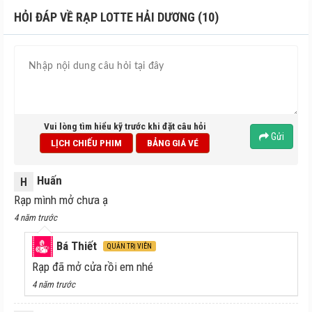
HỎI ĐÁP VỀ RẠP LOTTE HẢI DƯƠNG (10)
Vui lòng tìm hiểu kỹ trước khi đặt câu hỏi
Gửi
LỊCH CHIẾU PHIM
BẢNG GIÁ VÉ
Huấn
H
Rạp mình mở chưa ạ
4 năm trước
Bá Thiết
QUẢN TRỊ VIÊN
Rạp đã mở cửa rồi em nhé
4 năm trước