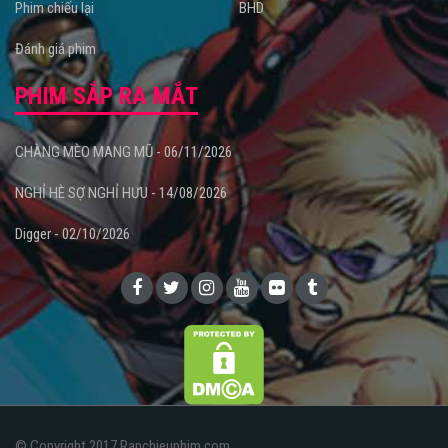
Phim chiếu lại
BHD
Đánh giá phim
PHIM SẮP RA MẮT
CHÀNG MÈO MANG MŨ - 06/11/2026
NGHỈ HÈ SỢ NGHỈ HƯU - 14/08/2026
Digger - 02/10/2026
© Copyright 2017 Rapchieuphim.com