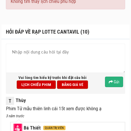
Không tìm thấy lịch chiếu phù hợp
HỎI ĐÁP VỀ RẠP LOTTE CANTAVIL (10)
Vui lòng tìm hiểu kỹ trước khi đặt câu hỏi
Gửi
LỊCH CHIẾU PHIM
BẢNG GIÁ VÉ
Thùy
T
Phim Tử mẫu thiên linh cái 15t xem được không ạ
3 năm trước
Bá Thiết
QUẢN TRỊ VIÊN