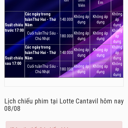
Em
Viên
Các ngày trong
Không
Không áp
Không áp
tuầnThứ Hai - Thứ
140.000
áp
dụng
dụng
Suất chiếu
Năm
dụng
trước 17:00
Không
Cuối tuầnThứ Sáu -
Không áp
Không áp
180.000
áp
Chủ Nhật
dụng
dụng
dụng
Các ngày trong
Không
Không áp
Không áp
tuầnThứ Hai - Thứ
140.000
áp
dụng
dụng
Suất chiếu
Năm
dụng
sau 17:00
Không
Cuối tuầnThứ Sáu -
Không áp
Không áp
180.000
áp
Chủ Nhật
dụng
dụng
dụng
Lịch chiếu phim tại Lotte Cantavil
hôm nay
08/08