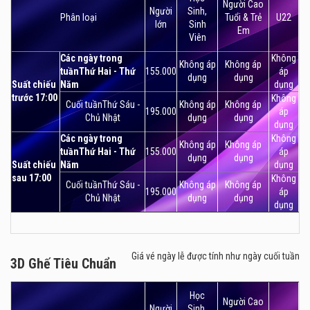
Người Cao
độ tôn trọng và lịch sự, luôn sẵn sàng giúp đỡ khi cần
Người
Sinh,
Phân loại
Tuổi & Trẻ
U22
thiết.
lớn
Sinh
Em
Viên
Các ngày trong
Không
Không áp
Không áp
tuầnThứ Hai - Thứ
155.000
áp
dụng
dụng
Suất chiếu
Năm
dụng
trước 17:00
Không
Cuối tuầnThứ Sáu -
Không áp
Không áp
195.000
áp
Chủ Nhật
dụng
dụng
dụng
Các ngày trong
Không
Không áp
Không áp
tuầnThứ Hai - Thứ
155.000
áp
dụng
dụng
Suất chiếu
Năm
dụng
sau 17:00
Không
Cuối tuầnThứ Sáu -
Không áp
Không áp
195.000
áp
Chủ Nhật
dụng
dụng
dụng
Giá vé ngày lễ được tính như ngày cuối tuần
3D Ghế Tiêu Chuẩn
3D Ghế Tiêu Chuẩn
Học
Người Cao
Người
Sinh,