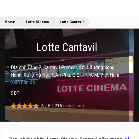
»
»
Home
Lotte Cinema
Lotte Cantavil
Lotte Cantavil
Địa chỉ: Tầng 7, Cantavil Premier, Số 1 đường Song
Hành, Xa lộ Hà Nội, P.An Phú, Q.2, TP.HCM, Việt Nam
Xem bản đồ
SĐT:
5
/
5
(
715
bình chọn
)