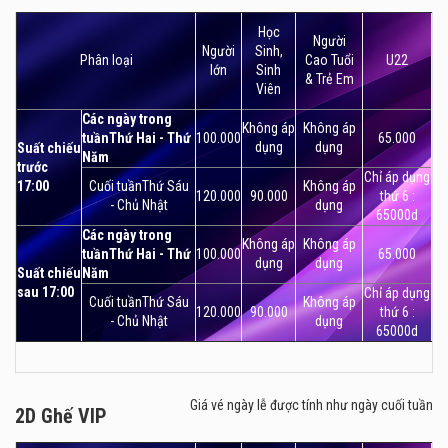
2D Ghế Tiêu Chuẩn
và hệ thống màn hình “hịn” nhất hiện nay mang đến cho
Học
Người
khán giả những trải nghiệm chân thật nhất khi xem phim.
Người
Sinh,
Phân loại
Cao Tuổi
U22
Ngoài ra, ghế ngồi trong rạp đều là những ghế ngồi chất
lớn
Sinh
& Trẻ Em
Viên
lượng tốt, mang đến cảm giác thoải mái cho khán giả khi
ngồi gần 2 tiếng đồng hồ trong rạp. Đồng thời, Lotte
Các ngày trong
Không áp
Không áp
Cinema Cantavil còn trang bị ghế đôi đặc biệt dành cho
tuầnThứ Hai - Thứ
100.000
65.000
dụng
dụng
Suất chiếu
Năm
các cặp tình nhân và dệm gác chân êm ái với những hàng
trước
Chỉ áp dụng
ghế đầu tiên.
17:00
Cuối tuầnThứ Sáu
Không áp
120.000
90.000
thứ 6 :
- Chủ Nhật
dụng
65000d
Các ngày trong
Không áp
Không áp
tuầnThứ Hai - Thứ
100.000
65.000
dụng
dụng
Suất chiếu
Năm
sau 17:00
Chỉ áp dụng
Cuối tuầnThứ Sáu
Không áp
120.000
90.000
thứ 6 :
- Chủ Nhật
dụng
65000d
Giá vé ngày lễ được tính như ngày cuối tuần
2D Ghế VIP
2D Ghế VIP