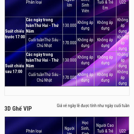
Phân loại
Tuổi & Trẻ
U22
lớn
Sinh
Em
Hội tụ tất cả các yếu tố cần và đủ, Lotte Cinema Cantavil
Viên
đã trở thành lựa chọn số 1 tại Sài Gòn khi các bạn trẻ có
Các ngày trong
Không
Không áp
Không áp
nhu cầu đến thưởng thức những bộ phim điện ảnh mới
tuầnThứ Hai - Thứ
130.000
áp
dụng
dụng
nhất và hấp dẫn nhất.
Suất chiếu
Năm
dụng
trước 17:00
Không
Cuối tuầnThứ Sáu -
Không áp
Không áp
170.000
áp
Chủ Nhật
dụng
dụng
dụng
Các ngày trong
Không
Không áp
Không áp
tuầnThứ Hai - Thứ
130.000
áp
dụng
dụng
Suất chiếu
Năm
dụng
sau 17:00
Không
Cuối tuầnThứ Sáu -
Không áp
Không áp
170.000
áp
Chủ Nhật
dụng
dụng
dụng
Giá vé ngày lễ được tính như ngày cuối tuần
3D Ghế VIP
3D Ghế VIP
Học
Người Cao
Người
Sinh,
Phân loại
Tuổi & Trẻ
U22
lớn
Sinh