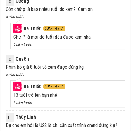
Cường
C
Còn chữ p là bao nhiêu tuổi dc xem?. Cảm ơn
5 năm trước
Bá Thiết
QUẢN TRỊ VIÊN
Chữ P là mọi độ tuổi đều được xem nha
5 năm trước
Quyên
Q
Phim bố già 8 tuổi vô xem được đúng kg
5 năm trước
Bá Thiết
QUẢN TRỊ VIÊN
13 tuổi trở lên bạn nhé
5 năm trước
Thùy Linh
TL
Dạ cho em hỏi là U22 là chỉ cần xuất trình cmnd đúng k ạ?