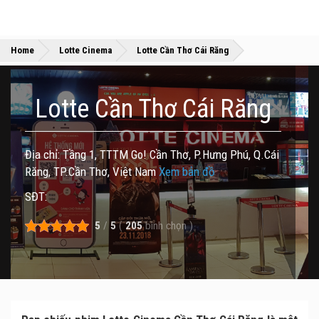
»
»
Home
Lotte Cinema
Lotte Cần Thơ Cái Răng
Lotte Cần Thơ Cái Răng
Địa chỉ: Tầng 1, TTTM Go! Cần Thơ, P.Hưng Phú, Q.Cái
Răng, TP.Cần Thơ, Việt Nam
Xem bản đồ
SĐT:
5
/
5
(
205
bình chọn
)