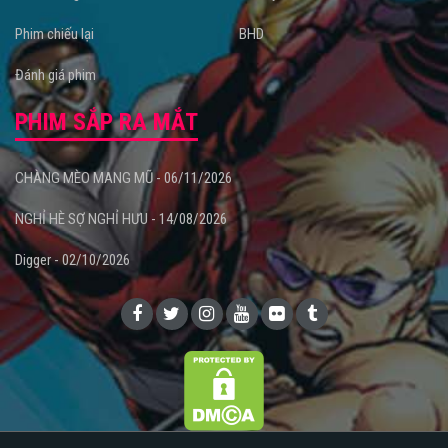
Phim chiếu lại
BHD
Đánh giá phim
PHIM SẮP RA MẮT
CHÀNG MÈO MANG MŨ - 06/11/2026
NGHỈ HÈ SỢ NGHỈ HƯU - 14/08/2026
Digger - 02/10/2026