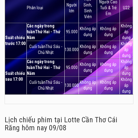
Người Cao
Người
Sinh,
Phân loại
Tuổi & Trẻ
U22
lớn
Sinh
Em
Viên
Các ngày trong
Không
Không áp
Không áp
tuầnThứ Hai - Thứ
95.000
áp
dụng
dụng
Suất chiếu
Năm
dụng
trước 17:00
Không
Cuối tuầnThứ Sáu -
Không áp
Không áp
130.000
áp
Chủ Nhật
dụng
dụng
dụng
Các ngày trong
Không
Không áp
Không áp
tuầnThứ Hai - Thứ
95.000
áp
dụng
dụng
Suất chiếu
Năm
dụng
sau 17:00
Không
Cuối tuầnThứ Sáu -
Không áp
Không áp
130.000
áp
Chủ Nhật
dụng
dụng
dụng
Lịch chiếu phim tại Lotte Cần Thơ Cái
Răng
hôm nay 09/08