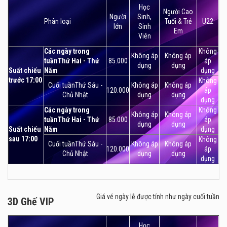
Học
Người Cao
Người
Sinh,
Phân loại
Tuổi & Trẻ
U22
lớn
Sinh
Em
Viên
Các ngày trong
Không
Không áp
Không áp
tuầnThứ Hai - Thứ
85.000
áp
dụng
dụng
Suất chiếu
Năm
dụng
trước 17:00
Không
Cuối tuầnThứ Sáu -
Không áp
Không áp
120.000
áp
Chủ Nhật
dụng
dụng
dụng
Các ngày trong
Không
Không áp
Không áp
tuầnThứ Hai - Thứ
85.000
áp
dụng
dụng
Suất chiếu
Năm
dụng
sau 17:00
Không
Cuối tuầnThứ Sáu -
Không áp
Không áp
120.000
áp
Chủ Nhật
dụng
dụng
dụng
Giá vé ngày lễ được tính như ngày cuối tuần
3D Ghế VIP
3D Ghế VIP
Học