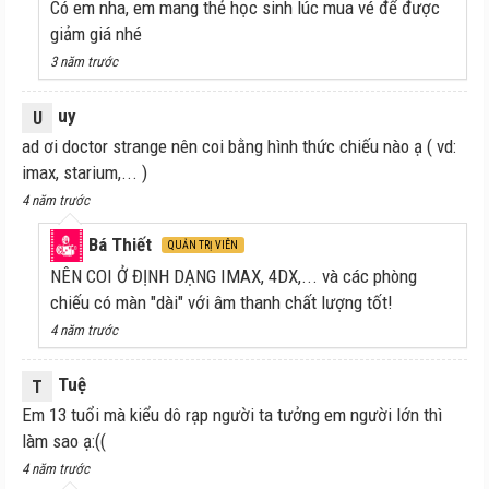
Có em nha, em mang thẻ học sinh lúc mua vé để được
giảm giá nhé
3 năm trước
uy
U
ad ơi doctor strange nên coi bằng hình thức chiếu nào ạ ( vd:
imax, starium,... )
4 năm trước
Bá Thiết
QUẢN TRỊ VIÊN
NÊN COI Ở ĐỊNH DẠNG IMAX, 4DX,... và các phòng
chiếu có màn "dài" với âm thanh chất lượng tốt!
4 năm trước
Tuệ
T
Em 13 tuổi mà kiểu dô rạp người ta tưởng em người lớn thì
làm sao ạ:((
4 năm trước