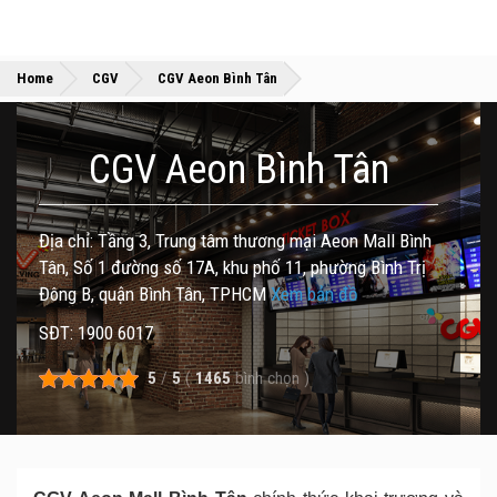
»
»
Home
CGV
CGV Aeon Bình Tân
CGV Aeon Bình Tân
Địa chỉ: Tầng 3, Trung tâm thương mại Aeon Mall Bình
Tân, Số 1 đường số 17A, khu phố 11, phường Bình Trị
Đông B, quận Bình Tân, TPHCM
Xem bản đồ
SĐT: 1900 6017
5
/
5
(
1465
bình chọn
)