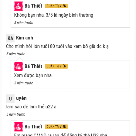
Bá Thiết
QUẢN TRỊ VIÊN
Không bạn nha, 3/5 là ngày bình thường
5 năm trước
Kim anh
KA
Cho mình hỏi lớn tuổi 80 tuổi vào xem bố già đc k ạ
5 năm trước
Bá Thiết
QUẢN TRỊ VIÊN
Xem được bạn nha
5 năm trước
uyên
U
làm sao để làm thẻ u22 ạ
5 năm trước
Bá Thiết
QUẢN TRỊ VIÊN
Em mang CMND ra rạp để đăng ký thẻ U22 nha