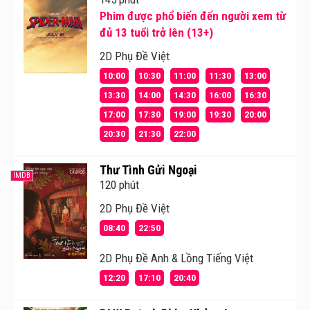
như: Vuvuzela Beer Club, Phòng Karaoke gia đình,
Phim được phổ biến đến người xem từ
khu vực vui chơi miễn phí cho trẻ em và khu ẩm thực
đủ 13 tuổi trở lên (13+)
với hơn 30 nhà hàng, quán ăn.
2D Phụ Đề Việt
10:00
10:30
11:00
11:30
13:00
13:30
14:00
14:30
16:00
16:30
17:00
17:30
19:00
19:30
20:00
20:30
21:30
22:00
Thư Tình Gửi Ngoại
IMDB
120 phút
2D Phụ Đề Việt
08:40
22:50
2D Phụ Đề Anh & Lồng Tiếng Việt
12:20
17:10
20:40