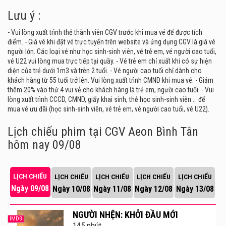
Lưu ý :
- Vui lòng xuất trình thẻ thành viên CGV trước khi mua vé để được tích
điểm. - Giá vé khi đặt vé trực tuyến trên website và ứng dụng CGV là giá vé
người lớn. Các loại vé như học sinh-sinh viên, vé trẻ em, vé người cao tuổi,
vé U22 vui lòng mua trực tiếp tại quầy. - Vé trẻ em chỉ xuất khi có sự hiện
diện của trẻ dưới 1m3 và trên 2 tuổi. - Vé người cao tuổi chỉ dành cho
khách hàng từ 55 tuổi trở lên. Vui lòng xuất trình CMND khi mua vé. - Giảm
thêm 20% vào thứ 4 vui vẻ cho khách hàng là trẻ em, người cao tuổi. - Vui
lòng xuất trình CCCD, CMND, giấy khai sinh, thẻ học sinh-sinh viên … để
mua vé ưu đãi (học sinh-sinh viên, vé trẻ em, vé người cao tuổi, vé U22).
Lịch chiếu phim tại CGV Aeon Bình Tân
hôm nay 09/08
Khi đến với
CGV Aeon Mall Bình Tân
, khán giả
không chỉ được thưởng thức công nghệ chiếu phim
LỊCH CHIẾU
LỊCH CHIẾU
LỊCH CHIẾU
LỊCH CHIẾU
LỊCH CHIẾU
hiện đại tại CGV, mà còn có cơ hội tận hưởng những
Ngày 09/08
Ngày 10/08
Ngày 11/08
Ngày 12/08
Ngày 13/08
dịch vụ đa dạng trong khu phức hợp TTTM Aeon Mall
Bình Tân như siêu thị Aeon, các gian hàng mỹ phẩm,
NGƯỜI NHỆN: KHỞI ĐẦU MỚI
thời trang, nội thất, cùng các khu vực giải trí cực chất
IMDB
145 phút