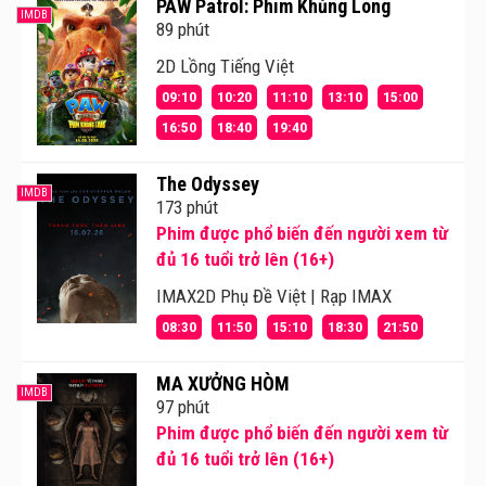
PAW Patrol: Phim Khủng Long
IMDB
89 phút
2D Lồng Tiếng Việt
09:10
10:20
11:10
13:10
15:00
16:50
18:40
19:40
The Odyssey
IMDB
173 phút
Phim được phổ biến đến người xem từ
đủ 16 tuổi trở lên (16+)
IMAX2D Phụ Đề Việt | Rạp IMAX
08:30
11:50
15:10
18:30
21:50
MA XƯỞNG HÒM
IMDB
97 phút
Phim được phổ biến đến người xem từ
đủ 16 tuổi trở lên (16+)