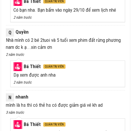
Bá Thiết
QUẢN TRỊ VIÊN
Có bạn nha. Bạn bấm vào ngày 29/10 để xem lịch nhé
2 năm trước
Quyền
Q
Nhà mình có 2 bé 2tuoi và 5 tuổi xem phim đất rừng phương
nam dc k ạ...xin cảm ơn
2 năm trước
Bá Thiết
QUẢN TRỊ VIÊN
Dạ xem được anh nha
2 năm trước
nhanh
N
mình là hs thì có thẻ hs có được giảm giá vé kh ad
3 năm trước
Bá Thiết
QUẢN TRỊ VIÊN