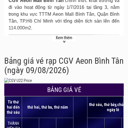
CGV Aeon Mall Bình Tân
chính thức khai trương và
đi vào hoạt động từ ngày 1/7/2016 tại tầng 3, nằm
trong khu vực TTTM Aeon Mall Bình Tân, Quận Bình
Tân, TP.Hồ Chí Minh với tổng diện tích sàn lên đến
114.000m2.
Xem thêm
Bảng giá vé rạp CGV Aeon Bình Tân
(ngày 09/08/2026)
BẢNG GIÁ VÉ
Từ thứ
thứ sáu, thứ bảy,chủ n
hai đến
thứ hai, thứ ba, thứ năm
ngày lễ
thứ sáu
THÀNH