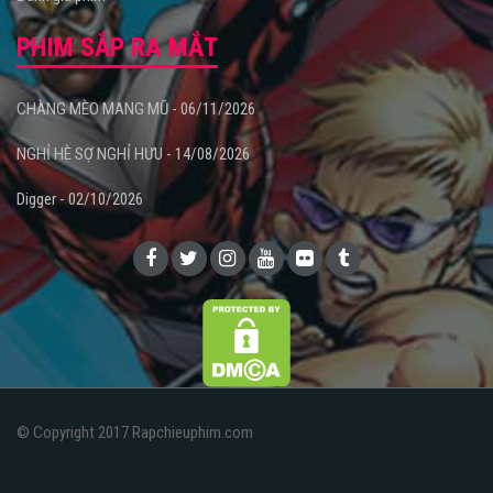
PHIM SẮP RA MẮT
CHÀNG MÈO MANG MŨ - 06/11/2026
NGHỈ HÈ SỢ NGHỈ HƯU - 14/08/2026
Digger - 02/10/2026
© Copyright 2017 Rapchieuphim.com