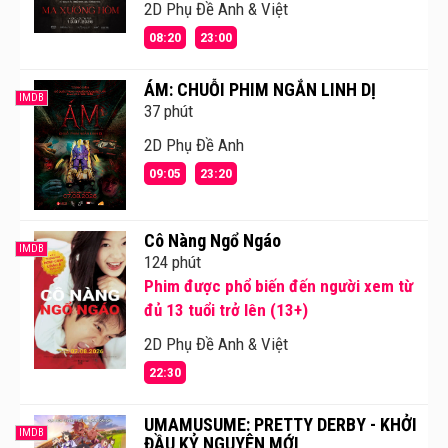
2D Phụ Đề Anh & Việt
08:20
23:00
ÁM: CHUỖI PHIM NGẮN LINH DỊ
IMDB
37 phút
2D Phụ Đề Anh
09:05
23:20
Cô Nàng Ngổ Ngáo
IMDB
124 phút
Phim được phổ biến đến người xem từ
đủ 13 tuổi trở lên (13+)
2D Phụ Đề Anh & Việt
22:30
UMAMUSUME: PRETTY DERBY - KHỞI
IMDB
ĐẦU KỶ NGUYÊN MỚI