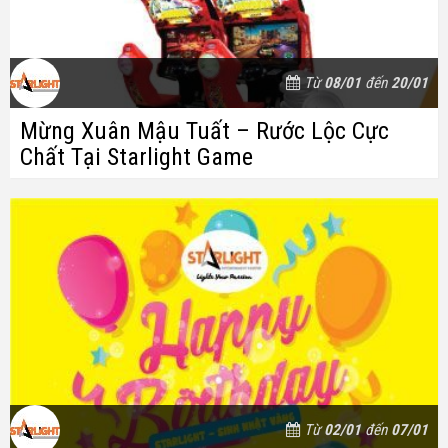
Từ
08/01
đến
20/01
Mừng Xuân Mậu Tuất – Rước Lộc Cực
Chất Tại Starlight Game
Từ
02/01
đến
07/01