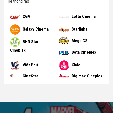
Hệ thống rạp
CGV
Lotte Cinema
Galaxy Cinema
Starlight
Mega GS
BHD Star
Cineplex
Beta Cineplex
Việt Phú
Khác
CineStar
Digimax Cineplex