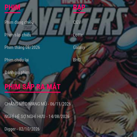
PHIM
RẠP
Phim đang chiếu
CGV
Phim sắp chiếu
Lotte
Phim tháng 08/2026
Galaxy
Phim chiếu lại
BHD
Đánh giá phim
PHIM SẮP RA MẮT
CHÀNG MÈO MANG MŨ - 06/11/2026
NGHỈ HÈ SỢ NGHỈ HƯU - 14/08/2026
Digger - 02/10/2026