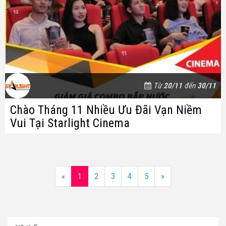
Từ
20/11
đến
30/11
Chào Tháng 11 Nhiều Ưu Đãi Vạn Niềm
Vui Tại Starlight Cinema
«
1
2
3
4
5
»